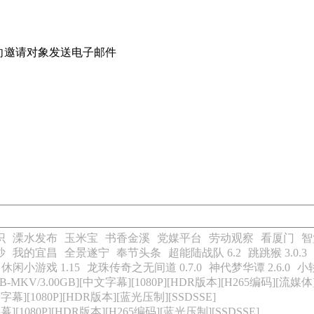
向邀请对象发送电子邮件
识
溧水发布
玉米宝
书香金溪
党媒平台
劳动观察
看厦门
智
沙
我的宜昌
全景遂宁
奉节头条
超能陆战队 6.2
跳跳猴 3.0.3
休闲小游戏 1.15
龙珠传奇之无间道 0.7.0
神代梦华谭 2.6.0
小
-MKV/3.00GB][中文字幕][1080P][HDR版本][H265编码][流媒体]
幕][1080P][HDR版本][蓝光压制][SSDSSE]
][1080P][HDR版本][H265编码][蓝光压制][SSDSSE]