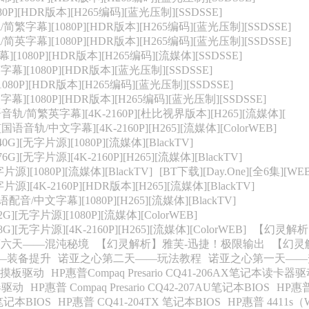
80P][HDR版本][H265编码][蓝光压制][SSDSSE]
简繁字幕][1080P][HDR版本][H265编码][蓝光压制][SSDSSE]
简英字幕][1080P][HDR版本][H265编码][蓝光压制][SSDSSE]
[1080P][HDR版本][H265编码][流媒体][SSDSSE]
幕][1080P][HDR版本][蓝光压制][SSDSSE]
080P][HDR版本][H265编码][蓝光压制][SSDSSE]
幕][1080P][HDR版本][H265编码][蓝光压制][SSDSSE]
[国语音轨/简繁英字幕][4K-2160P][杜比视界版本][H265][流媒体][
[国语音轨/中文字幕][4K-2160P][H265][流媒体][ColorWEB]
G][无字片源][1080P][流媒体][BlackTV]
][无字片源][4K-2160P][H265][流媒体][BlackTV]
字片源][1080P][流媒体][BlackTV]
[BT下载][Day.One][全6集][WEB
字片源][4K-2160P][HDR版本][H265][流媒体][BlackTV]
配音/中文字幕][1080P][H265][流媒体][BlackTV]
G][无字片源][1080P][流媒体][ColorWEB]
][无字片源][4K-2160P][H265][流媒体][ColorWEB]
【幻灵解析
第六天——混沌秘境
【幻灵解析】雅芙-迅捷！极限输出
【幻灵
—装备提升
诺亚之心第二天——玩法教程
诺亚之心第一天——
ps触摸板驱动
HP惠普Compaq Presario CQ41-206AX笔记本读卡器
卡器驱动
HP惠普 Compaq Presario CQ42-207AU笔记本BIOS
HP惠普C
 笔记本BIOS
HP惠普 CQ41-204TX 笔记本BIOS
HP惠普 4411s（