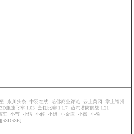
堡
永川头条
中羽在线
哈佛商业评论
云上黄冈
掌上福州
3D飙速飞车 1.03
烹饪比赛 1.1.7
蒸汽塔防御战 1.21
轿车
小节
小结
小解
小姐
小金库
小襟
小径
[SSDSSE]