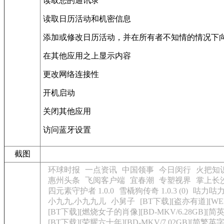
读取您的通讯录
读取日历活动和机密信息
添加或修改日历活动，并在所有者不知情的情况下
在其他应用之上显示内容
更改网络连接性
开机启动
关闭其他应用
访问蓝牙设置
截图
环球时报
一点资讯
中国领事
今日闵行
火把知
惠州头条
飞阅客户端
宜春潮
专塑视界
掌上长
四元素守护者 1.0.0
雪橇狗传奇 1.0.3 (0)
咕力咕力
小九九,小九九儿
小舅子
[BT下载][盗亦有道][WEB
[BT下载][燃烧女子的肖像][BD-MKV/6.28GB][简英字
[BT下载][荣耀六十年][BD-MKV/7.02GB][简繁英字幕