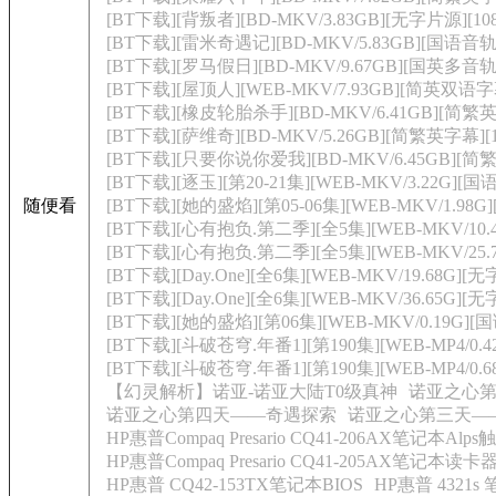
[BT下载][背叛者][BD-MKV/3.83GB][无字片源][10
[BT下载][雷米奇遇记][BD-MKV/5.83GB][国语音轨/
[BT下载][罗马假日][BD-MKV/9.67GB][国英多音轨/
[BT下载][屋顶人][WEB-MKV/7.93GB][简英双语字幕]
[BT下载][橡皮轮胎杀手][BD-MKV/6.41GB][简繁英字
[BT下载][萨维奇][BD-MKV/5.26GB][简繁英字幕][1
[BT下载][只要你说你爱我][BD-MKV/6.45GB][简繁字
[BT下载][逐玉][第20-21集][WEB-MKV/3.22G]
随便看
[BT下载][她的盛焰][第05-06集][WEB-MKV/1.98G]
[BT下载][心有抱负.第二季][全5集][WEB-MKV/10.40
[BT下载][心有抱负.第二季][全5集][WEB-MKV/25.76G
[BT下载][Day.One][全6集][WEB-MKV/19.68G][无
[BT下载][Day.One][全6集][WEB-MKV/36.65G][无
[BT下载][她的盛焰][第06集][WEB-MKV/0.19G][国语
[BT下载][斗破苍穹.年番1][第190集][WEB-MP4/0.42
[BT下载][斗破苍穹.年番1][第190集][WEB-MP4/0.68G
【幻灵解析】诺亚-诺亚大陆T0级真神
诺亚之心
诺亚之心第四天——奇遇探索
诺亚之心第三天—
HP惠普Compaq Presario CQ41-206AX笔记本Al
HP惠普Compaq Presario CQ41-205AX笔记本读
HP惠普 CQ42-153TX笔记本BIOS
HP惠普 4321s