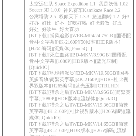
太空远征队 Space Expedition 1.1
我是妖怪 1.02
Soccer 3D 1.0.0
神风赛车Kamikaze Race 2.2
公寓塔防 2.5
权倾天下 1.3.3
急速翻转 1.2
好3
好办
好比
好不
好吃好喝
好吃懒做
好丑
好处
好吹牛
好大喜功
[BT下载][捕风追影][WEB-MP4/24.75GB][国语配
音/中文字幕][4K-2160P][50帧率][HDR版本]
[H265编码][流媒体][PandaQT]
[BT下载][死亡血路][BD-MKV/8.99GB][国语配
音/中文字幕][1080P][HDR版本][蓝光压制]
[QuickIO]
[BT下载][地球特派员][BD-MKV/19.50GB][国粤
英多音轨/简繁英字幕][4K-2160P][HDR+杜比视
界双版本][H265编码][蓝光压制][CTRLHD]
[BT下载][猎杀之后][WEB-MKV/8.95GB][简繁英
字幕][1080P][HDR版本][流媒体][QuickIO]
[BT下载][猎杀之后][WEB-MKV/19.36GB][简繁
英字幕][4K-2160P][杜比视界版本][H265编码][流
媒体][QuickIO]
[BT下载][猎杀之后][WEB-MKV/14.65GB][简繁
英字幕][4K-2160P][HDR版本][H265编码][流媒