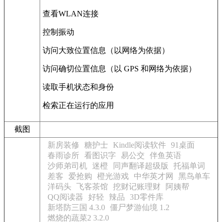
查看WLAN连接
控制振动
访问大致位置信息（以网络为依据）
访问确切位置信息（以 GPS 和网络为依据）
读取手机状态和身份
检索正在运行的应用
截图
新房装修
糖护士
Kindle阅读软件
91桌面
春雨诊所
看图识字
易公交
伴鱼英语
沙师弟司机
迷橙
同声翻译超级版
托福单词
差客
爱抢购
橙光游戏
中华英才网
黑鸟单车
洋码头
飞客茶馆
挖财记账理财
阿姨帮
QQ阅读器
好轻
辣品
3D零件库
新塔防三国 4.3.0
僵尸梦游仙境 1.2
燃烧的蔬菜2 3.2.0