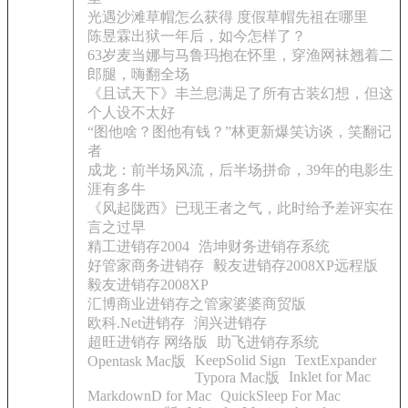
光遇沙滩草帽怎么获得 度假草帽先祖在哪里
陈昱霖出狱一年后，如今怎样了？
63岁麦当娜与马鲁玛抱在怀里，穿渔网袜翘着二
郎腿，嗨翻全场
《且试天下》丰兰息满足了所有古装幻想，但这
个人设不太好
“图他啥？图他有钱？”林更新爆笑访谈，笑翻记
者
成龙：前半场风流，后半场拼命，39年的电影生
涯有多牛
《风起陇西》已现王者之气，此时给予差评实在
言之过早
精工进销存2004
浩坤财务进销存系统
好管家商务进销存
毅友进销存2008XP远程版
毅友进销存2008XP
汇博商业进销存之管家婆婆商贸版
欧科.Net进销存
润兴进销存
超旺进销存 网络版
助飞进销存系统
KeepSolid Sign
TextExpander
Opentask Mac版
Inklet for Mac
Typora Mac版
MarkdownD for Mac
QuickSleep For Mac