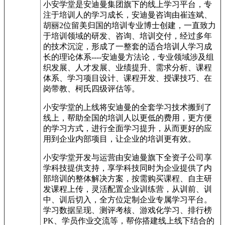
小安学堂是安迪曼集团旗下的线上学习平台，专
注于培训人的学习成长，安迪曼咨询由崔连斌、
胡丽2位留美归国的培训专业博士创建，一直致力
于培训领域的研发、咨询、培训交付，经过多年
的技术沉淀，形成了一整套的适合培训人学习成
长的理论体系----安迪曼方法论，专业领域涉及组
织发展、人才发展、业绩提升、需求分析、课程
体系、学习项目设计、课程开发、授课技巧、在
岗带教、柯氏四级评估等。
小安学堂的上线将安迪曼的全套学习技术搬到了
线上，帮助全国的培训人以更低的费用，更方便
的学习方式，进行全面学习提升，从而更好的应
用到企业内部项目，让企业的培训更有效。
小安学堂开发与运营由安迪曼旗下全资子公司享
学科技提供支持，享学科技同时为企业提供了内
部培训的整体解决方案，按需购买课程、自主研
发课程上传，灵活配置企业训练营，从训前、训
中、训后切入，全方位定制企业专属学习平台。
学习数据呈现、测评考核、游戏化学习、排行榜
PK、学员作业交流等，帮你搭建线上线下结合的