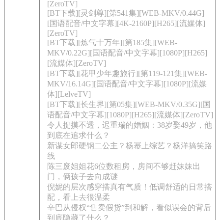
[ZeroTV]
[BT下载][灵剑尊][第541集][WEB-MKV/0.44G]
[国语配音/中文字幕][4K-2160P][H265][流媒体]
[ZeroTV]
[BT下载][炼气十万年][第185集][WEB-
MKV/0.22G][国语配音/中文字幕][1080P][H265]
[流媒体][ZeroTV]
[BT下载][花甲少年趣旅行][第119-121集][WEB-
MKV/16.14G][国语配音/中文字幕][1080P][流媒
体][LelveTV]
[BT下载][长生界][第05集][WEB-MKV/0.35G][国
语配音/中文字幕][1080P][H265][流媒体][ZeroTV]
令人捉摸不透，迟重瑞的婚姻：38岁娶49岁，他
到底在追求什么？
新谋女郎硬钢二公主？杨幂上综艺？杨洋搞笑路
线
陈三废姐姐花6位数租房，房间不够赶妹妹出
门，俩孩子去向成谜
倪妮的层次感穿搭真有气质！低调舒适的日常搭
配，看上去很温柔
辛巴从侵权“售卖假货”到和解，看似误会的背后
到底隐藏了什么？