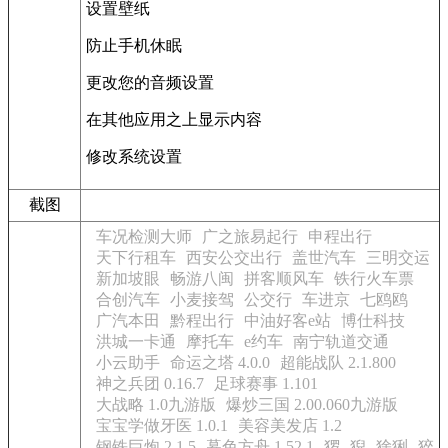
设置壁纸
防止手机休眠
更改您的音频设置
在其他应用之上显示内容
修改系统设置
截图
车况检测大师
广之旅易起行
申程出行
天下行租车
西安公交出行
盖世汽车
三明交运
新加坡眼
畅游八闽
拼客顺风车
铁行火车票
合创汽车
小麦接驾
公交行
车进京
七鸥鸥
广汽本田
黔程出行
中油好客e站
博仕科技
洪城一卡通
摩托车
e约车
南宁轨道交通
小云助手
命运之塔 4.0.0
超能战队 2.1.800
神之兵团 0.16.7
足球赛事 1.101
大战略 1.0九游版
爆炒三国 2.00.060九游版
宝宝学做牙医 1.0.1
美容美发店 1.2
钢铁巨炮 2.1.5
暮色方舟 1.52.1
猡
猊
猞猁
猝