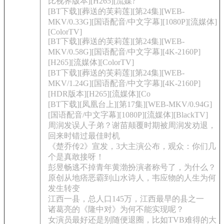
比视界版本][H265][流媒?
[BT下载][葬送的芙莉莲][第24集][WEB-
MKV/0.33G][国语配音/中文字幕][1080P][流媒体]
[ColorTV]
[BT下载][葬送的芙莉莲][第24集][WEB-
MKV/0.58G][国语配音/中文字幕][4K-2160P]
[H265][流媒体][ColorTV]
[BT下载][葬送的芙莉莲][第24集][WEB-
MKV/1.24G][国语配音/中文字幕][4K-2160P]
[HDR版本][H265][流媒体][Co
[BT下载][凤凰台上][第17集][WEB-MKV/0.94G]
[国语配音/中文字幕][1080P][流媒体][BlackTV]
周润发误人子弟？谢苗颠覆时期被周润发劝退，
回来时错过最佳时机
《楚乔传2》宣发，3大主演公布，观众：你们几
个是真敢接呀！
彭昱畅逃不掉青年黄渤扮演者称号了，为什么？
原创从地痞恶霸到山水诗人，韦应物的人生为何
发生转变
江西一县，总人口145万，江西最早的县之一
诸葛亮的《隆中对》为何不能实现呢？
女演员最好还是别随便退圈，比如TVB难得的大