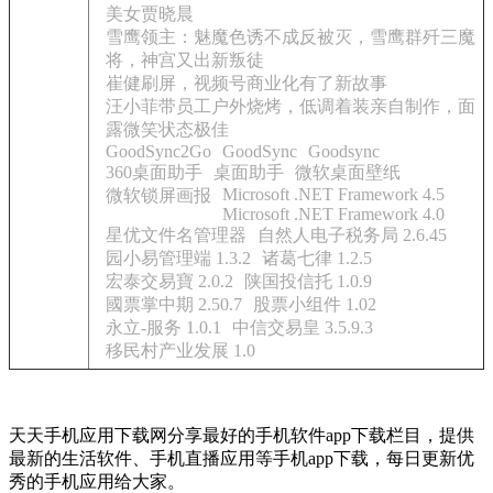
美女贾晓晨
雪鹰领主：魅魔色诱不成反被灭，雪鹰群歼三魔
将，神宫又出新叛徒
崔健刷屏，视频号商业化有了新故事
汪小菲带员工户外烧烤，低调着装亲自制作，面
露微笑状态极佳
GoodSync2Go
GoodSync
Goodsync
360桌面助手
桌面助手
微软桌面壁纸
Microsoft .NET Framework 4.5
微软锁屏画报
Microsoft .NET Framework 4.0
星优文件名管理器
自然人电子税务局 2.6.45
园小易管理端 1.3.2
诸葛七律 1.2.5
宏泰交易寶 2.0.2
陕国投信托 1.0.9
國票掌中期 2.50.7
股票小组件 1.02
永立-服务 1.0.1
中信交易皇 3.5.9.3
移民村产业发展 1.0
天天手机应用下载网分享最好的手机软件app下载栏目，提供
最新的生活软件、手机直播应用等手机app下载，每日更新优
秀的手机应用给大家。