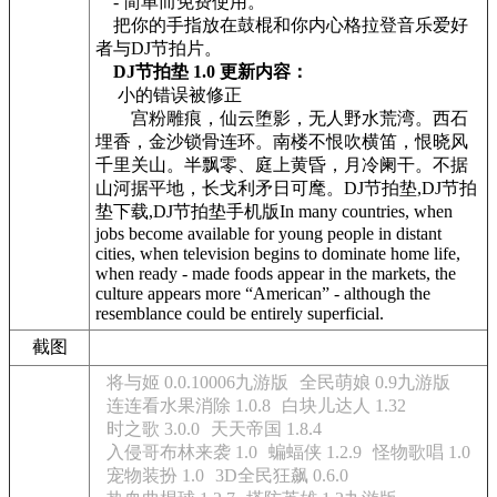
- 简单而免费使用。
把你的手指放在鼓棍和你内心格拉登音乐爱好
者与DJ节拍片。
DJ节拍垫 1.0 更新内容：
小的错误被修正
宫粉雕痕，仙云堕影，无人野水荒湾。西石
埋香，金沙锁骨连环。南楼不恨吹横笛，恨晓风
千里关山。半飘零、庭上黄昏，月冷阑干。不据
山河据平地，长戈利矛日可麾。DJ节拍垫,DJ节拍
垫下载,DJ节拍垫手机版In many countries, when
jobs become available for young people in distant
cities, when television begins to dominate home life,
when ready - made foods appear in the markets, the
culture appears more “American” - although the
resemblance could be entirely superficial.
截图
将与姬 0.0.10006九游版
全民萌娘 0.9九游版
连连看水果消除 1.0.8
白块儿达人 1.32
时之歌 3.0.0
天天帝国 1.8.4
入侵哥布林来袭 1.0
蝙蝠侠 1.2.9
怪物歌唱 1.0
宠物装扮 1.0
3D全民狂飙 0.6.0