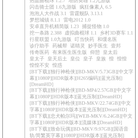
热血曲棍球 1.2.7
塔防英雄 1.2九游版
闪击骑士团 1.6九游版
疯狂像素人 6.5
泡泡人大作战 3.1
雷霆舰队 3.13.1
梦想城镇 8.1.1
雷电2012 1.0
安卓直升机精简版 1.23
捕捉怪物 1.0
挖一条路 2.388
虚拟曲棍球 1.1
乡村3D赛车 1.1
行星联盟 1.0九游版
叮当快药
和缓名医
诊疗助手
药械帮
诺睛灵
妙手医生
壹邦
传奇医药
有来医生医生版
仰憩
皇太后
皇太子
皇天后土
皇位
皇子
皇族
惶
惶惶
惶惶不安
惶惑
[BT下载][独行神枪侠][BD-MKV/5.73GB][中文字
幕][1080P][HDR版本][H265编码][蓝光压制]
[DreamHD]
[BT下载][独行神枪侠][BD-MP4/2.57GB][中文字
幕][1080P][HDR版本][蓝光压制][DreamHD]
[BT下载][独行神枪侠][BD-MKV/22.74GB][中文
字幕][1080P][HDR版本][蓝光压制][DreamHD]
[BT下载][忠犬帕尔玛][WEB-MKV/6.24GB][中文
字幕][1080P][HDR版本][流媒体][DreamHD]
[BT下载][致命玩偶][BD-MKV/9.97GB][国语音
轨/简繁英字幕][1080P][HDR版本][蓝光压制]