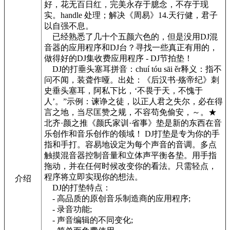
好，花无百日红，完美永存于臆念，不存于现
实。handle 处理；解决《周易》14.天行健，君子
以自强不息。
已经熟悉了几十个五颜六色的，但是没用DJ混
音器的应用程序和DJ台？寻找一些真正有用的，
做得好的DJ集收费应用程序 - DJ节拍垫！
DJ的打垂头塞耳拼音：chuí tóu sāi ěr释义：指不
问不闻，装聋作哑。出处：《后汉书·殇帝纪》刺
史垂头塞耳，阿私下比，‘不畏于天，不愧于
人’。”示例：谏诤之徒，以正人君之失尔，必在得
言之地，当尽匡赞之规，不容苟免偷安，～。★
北齐·颜之推《颜氏家训·省事》垫是新的东西在音
乐创作和音乐创作的领域！ DJ打垫是专为你的手
指和手打。容易地设定为每个声音的音调。多点
触摸混音器控制音量和立体声平衡各垫。用手指
拖动，并在任何时候改变你的看法。只需轻点，
程序将立即实现你的想法。
介绍
DJ的打垫特点：
- 高品质的原创音乐制造商的应用程序;
- 录音功能;
- 声音编辑的不同变化;