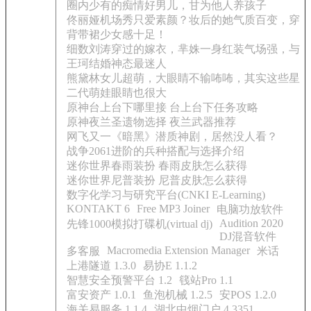
圈内少有的痴情好男儿，甘为他人养孩子
佟丽娅机场秀只爱素颜？妆后的她气质百变，穿
背带裙少女感十足！
细数刘涛穿过的嫁衣，芈姝一身红装气场强，与
王珂结婚神态最迷人
熊黛林女儿超萌，大眼睛不输咘咘，其实这些星
二代萌娃眼睛也很大
原神台上台下哪里接 台上台下任务攻略
原神夜兰圣遗物选择 夜兰武器推荐
网飞又一《暗黑》潜质神剧，居然没人看？
战争2061进阶的兵种搭配与选择介绍
迷你世界春雨装扮 春雨皮肤怎么获得
迷你世界尼普装扮 尼普皮肤怎么获得
数字化学习与研究平台(CNKI E-Learning)
KONTAKT 6
Free MP3 Joiner
电脑功放软件
Audition 2020
先锋1000模拟打碟机(virtual dj)
DJ混音软件
Macromedia Extension Manager
多客服
米话
上港隧道 1.3.0
易协E 1.1.2
智慧安全预警平台 1.2
篯站Pro 1.1
富安资产 1.0.1
鱼泡机械 1.2.5
安POS 1.2.0
海关易服务 1.1.4
湖北中烟门户 4.3351