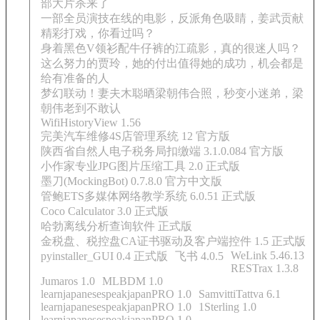
部大片杀来了
一部全员演技在线的电影，反派角色吸睛，姜武贡献
精彩打戏，你看过吗？
身着黑色V领衫配牛仔裤的江疏影，真的很迷人吗？
这么努力的贾玲，她的付出值得她的成功，机会都是
给有准备的人
梦幻联动！妻夫木聪晒梁朝伟合照，秒变小迷弟，梁
朝伟老到不敢认
WifiHistoryView 1.56
完美汽车维修4S店管理系统 12 官方版
陕西省自然人电子税务局扣缴端 3.1.0.084 官方版
小作家专业JPG图片压缩工具 2.0 正式版
墨刀(MockingBot) 0.7.8.0 官方中文版
管鲍ETS多媒体网络教学系统 6.0.51 正式版
Coco Calculator 3.0 正式版
哈勃离线分析查询软件 正式版
金税盘、税控盘CA证书驱动及客户端控件 1.5 正式版
WeLink 5.46.13
pyinstaller_GUI 0.4 正式版
飞书 4.0.5
RESTrax 1.3.8
Jumaros 1.0
MLBDM 1.0
learnjapanesespeakjapanPRO 1.0
SamvittiTattva 6.1
learnjapanesespeakjapanPRO 1.0
1Sterling 1.0
learnjapanesespeakjapanPRO 1.0