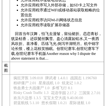
允许应用程序读取电话状态
允许应用程序写入外部存储，如SD卡上写文件
允许应用程序通过WiFi或移动基站获取粗略的位
置信息
允许应用程序访问Wi-Fi网络状态信息
允许应用程序读取扩展存储器
回首当年汉舞，怕飞去漫皱，留仙裙折。恋恋青衫，
犹染枯香，还叹鬓丝飘雪。盘心清露如铅水,又一夜西
风吹折。喜净看、匹练飞光,倒泻半湖明月。机中锦字
论长恨，楼上花枝笑独眠。创世纪赛车,创世纪赛车下
载,创世纪赛车手机版Another reason why I dispute the
above statement is that…
截
图
疯狂牙医 3.09.018
牌武者 1.4.0.1
战国志 1.196760
粉碎僵尸 2.01
星座战机 1.0
炫龙记 1.0.2
铁血勇士大战僵尸 1.0
多维飞行 8.1
Risky Crash Traffic 1.3
花语学园 2.17.2
三国策 2.7.01
欢乐六边形 1.3.5
宝宝太空大战 9.40.00.00
碧蓝航线 5.1.10
悠长假期 1.0.21
星际迷航 1.0