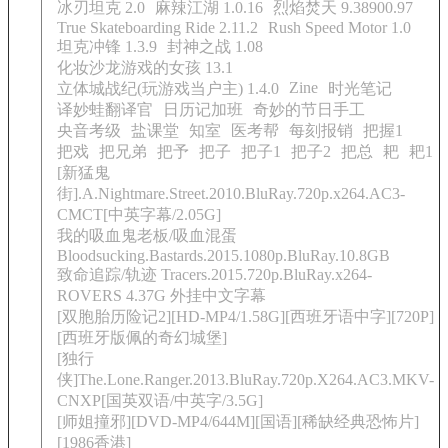
冰刃坦克 2.0
麻辣江湖 1.0.16
烈焰焚天 9.38900.97
True Skateboarding Ride 2.11.2
Rush Speed Motor 1.0
坦克冲锋 1.3.9
封神之战 1.08
化妆沙龙游戏的女孩 13.1
Zine
立体城战纪(玩游戏当户主) 1.4.0
时光笔记
译妙蛙翻译官
日历记加班
奇妙的节日手工
央音考级
盐课堂
知室
医考帮
每刻报销
把握1
把戏
把兄弟
把予
把子
把子1
把子2
把总
耙
耙1
[新猛鬼
街].A.Nightmare.Street.2010.BluRay.720p.x264.AC3-
CMCT[中英字幕/2.05G]
我的吸血鬼老板/吸血混蛋
Bloodsucking.Bastards.2015.1080p.BluRay.10.8GB
致命追踪/轨迹 Tracers.2015.720p.BluRay.x264-
ROVERS 4.37G 外挂中文字幕
[双胞胎历险记2][HD-MP4/1.58G][西班牙语中字][720P]
[西班牙版佩的奇幻城堡]
[独行
侠]The.Lone.Ranger.2013.BluRay.720p.X264.AC3.MKV-
CNXP[国英双语/中英字/3.5G]
[师姐撞邪][DVD-MP4/644M][国语][稀缺经典恐怖片]
[1986香港]