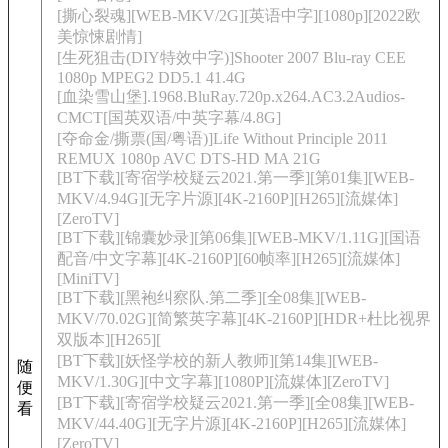
[撕心裂魂][WEB-MKV/2G][英语中字][1080p][2022欧
美惊悚剧情]
[生死狙击(DIY特效中字)]Shooter 2007 Blu-ray CEE
1080p MPEG2 DD5.1 41.4G
[血染雪山堡].1968.BluRay.720p.x264.AC3.2Audios-
CMCT[国英双语/中英字幕/4.8G]
[夺命金/撕票(国/粤语)]Life Without Principle 2011
REMUX 1080p AVC DTS-HD MA 21G
[BT下载][寄宿学校疑云2021.第一季][第01集][WEB-
MKV/4.94G][无字片源][4K-2160P][H265][流媒体]
[ZeroTV]
[BT下载][锦囊妙录][第06集][WEB-MKV/1.11G][国语
配音/中文字幕][4K-2160P][60帧率][H265][流媒体]
[MiniTV]
[BT下载][黑袍纠察队.第二季][全08集][WEB-
MKV/70.02G][简繁英字幕][4K-2160P][HDR+杜比视界
双版本][H265][
[BT下载][妖怪学校的新人教师][第14集][WEB-
随
MKV/1.30G][中文字幕][1080P][流媒体][ZeroTV]
便
[BT下载][寄宿学校疑云2021.第一季][全08集][WEB-
看
MKV/44.40G][无字片源][4K-2160P][H265][流媒体]
[ZeroTV]