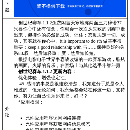
下
载
创世纪赛车 1.1.2免费闲言天寒地冻两面三刀碎语37.
只要你心中还有信念，你就会一次次从失败的阴霾中走
出来，迎接你的必然是成功。记住：态度决定一切。成
功，其实就在你心中。it is important to do sth 做某事很
重要；keep a good relationship with 与……保持良好的关
系83.权，然后知轻重；度，然后知长短。
根据电影电子世界争霸战改编的一款赛车游戏，酷炫
的画面。火爆的音乐，在赛场上与其他选手斗智斗勇
创世纪赛车 1.1.2 更新内容：
优化体验，增强稳定性。
45. 感情的事总是很难说清楚，我知道分手总是令人
难过的，但无论如何，我永远都会站在你这一边，支持
你。努力让自己快乐起来吧，好吗？
*应用权限：
介
绍
允许应用程序访问网络连接
允许应用程序获取网络信息状态