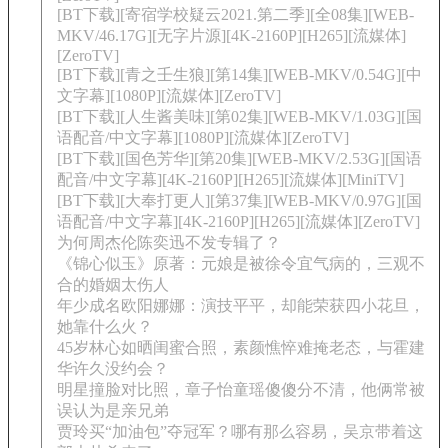
[BT下载][寄宿学校疑云2021.第二季][全08集][WEB-
MKV/46.17G][无字片源][4K-2160P][H265][流媒体]
[ZeroTV]
[BT下载][青之壬生狼][第14集][WEB-MKV/0.54G][中
文字幕][1080P][流媒体][ZeroTV]
[BT下载][人生酱美味][第02集][WEB-MKV/1.03G][国
语配音/中文字幕][1080P][流媒体][ZeroTV]
[BT下载][国色芳华][第20集][WEB-MKV/2.53G][国语
配音/中文字幕][4K-2160P][H265][流媒体][MiniTV]
[BT下载][大奉打更人][第37集][WEB-MKV/0.97G][国
语配音/中文字幕][4K-2160P][H265][流媒体][ZeroTV]
为何周杰伦陈奕迅不发专辑了？
《锦心似玉》原著：元娘是被徐令宜气病的，三观不
合的婚姻太伤人
年少成名欧阳娜娜：演技平平，却能荣获四小花旦，
她靠什么火？
45岁林心如晒闺蜜合照，素颜憔悴难掩老态，与霍建
华许久没约会？
明星撞脸对比照，章子怡童瑶傻傻分不清，他俩常被
误认为是亲兄弟
贾玲买“加油包”夺冠军？哪有那么容易，吴京带着这