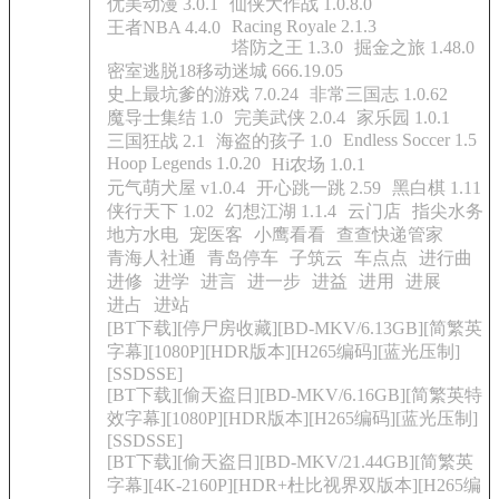
优美动漫 3.0.1
仙侠大作战 1.0.8.0
Racing Royale 2.1.3
王者NBA 4.4.0
塔防之王 1.3.0
掘金之旅 1.48.0
密室逃脱18移动迷城 666.19.05
史上最坑爹的游戏 7.0.24
非常三国志 1.0.62
魔导士集结 1.0
完美武侠 2.0.4
家乐园 1.0.1
Endless Soccer 1.5
三国狂战 2.1
海盗的孩子 1.0
Hoop Legends 1.0.20
Hi农场 1.0.1
元气萌犬屋 v1.0.4
开心跳一跳 2.59
黑白棋 1.11
侠行天下 1.02
幻想江湖 1.1.4
云门店
指尖水务
地方水电
宠医客
小鹰看看
查查快递管家
青海人社通
青岛停车
子筑云
车点点
进行曲
进修
进学
进言
进一步
进益
进用
进展
进占
进站
[BT下载][停尸房收藏][BD-MKV/6.13GB][简繁英
字幕][1080P][HDR版本][H265编码][蓝光压制]
[SSDSSE]
[BT下载][偷天盗日][BD-MKV/6.16GB][简繁英特
效字幕][1080P][HDR版本][H265编码][蓝光压制]
[SSDSSE]
[BT下载][偷天盗日][BD-MKV/21.44GB][简繁英
字幕][4K-2160P][HDR+杜比视界双版本][H265编