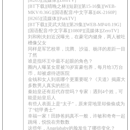
[H265][流媒体][ZeroTV]
[BT下载][晴晚之林][短剧][第15-16集][WEB-
MKV/0.36G][国语配音/中文字幕][4K-2160P]
[H265][流媒体][ParkTV]
[BT下载][灵武大陆][第29集][WEB-MP4/0.19G]
[国语配音/中文字幕][1080P][流媒体][ZeroTV]
刘和刚夫妇近况曝光，在豪宅内健身，两人被吐
槽像父女
同样是军艺校草，沈腾、沙溢、杨洋的差距一目
了然
谁是指环王中最不起眼的角色？
圈内人曝某女星被70岁富豪包养，每月给3万台
币，却被虐待进医院
金钱和女人到底哪个更重要呢？《天道》揭露大
多数男人真实的想法
秦始皇还有后代存世吗？专家：遇到4个姓，可
能是始皇后人
有些人表面上是“太子”，原来背地里却偷偷成为
了“铠甲勇士”
幸福一家！田静爸妈真不一般，许敏和奇奇一起
跳绳，悦悦在旁数数
这些年，Angelababy的脸发生了哪些变化？