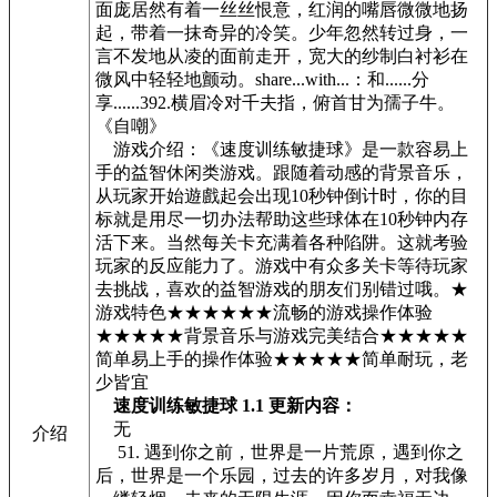
面庞居然有着一丝丝恨意，红润的嘴唇微微地扬
起，带着一抹奇异的冷笑。少年忽然转过身，一
言不发地从凌的面前走开，宽大的纱制白衬衫在
微风中轻轻地颤动。share...with...：和......分
享......392.横眉冷对千夫指，俯首甘为孺子牛。
《自嘲》
游戏介绍：《速度训练敏捷球》是一款容易上
手的益智休闲类游戏。跟随着动感的背景音乐，
从玩家开始遊戲起会出现10秒钟倒计时，你的目
标就是用尽一切办法帮助这些球体在10秒钟内存
活下来。当然每关卡充满着各种陷阱。这就考验
玩家的反应能力了。游戏中有众多关卡等待玩家
去挑战，喜欢的益智游戏的朋友们别错过哦。★
游戏特色★★★★★★流畅的游戏操作体验
★★★★★背景音乐与游戏完美结合★★★★★
简单易上手的操作体验★★★★★简单耐玩，老
少皆宜
速度训练敏捷球 1.1 更新内容：
无
介绍
51. 遇到你之前，世界是一片荒原，遇到你之
后，世界是一个乐园，过去的许多岁月，对我像