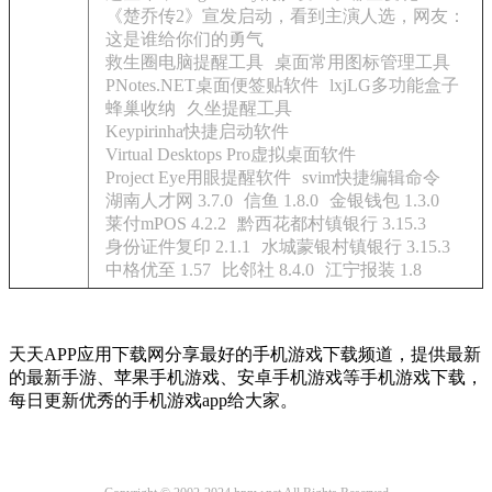
《楚乔传2》宣发启动，看到主演人选，网友：
这是谁给你们的勇气
救生圈电脑提醒工具
桌面常用图标管理工具
PNotes.NET桌面便签贴软件
lxjLG多功能盒子
蜂巢收纳
久坐提醒工具
Keypirinha快捷启动软件
Virtual Desktops Pro虚拟桌面软件
Project Eye用眼提醒软件
svim快捷编辑命令
湖南人才网 3.7.0
信鱼 1.8.0
金银钱包 1.3.0
莱付mPOS 4.2.2
黔西花都村镇银行 3.15.3
身份证件复印 2.1.1
水城蒙银村镇银行 3.15.3
中格优至 1.57
比邻社 8.4.0
江宁报装 1.8
天天APP应用下载网分享最好的手机游戏下载频道，提供最新
的最新手游、苹果手机游戏、安卓手机游戏等手机游戏下载，
每日更新优秀的手机游戏app给大家。