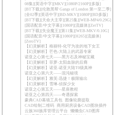
08集][英语中字][MKV][1080P/2160P][多版]
[BT下载][伦敦黑帮 Gangs of London 第一至二季]
[全02季][英语中字][BD-MKV][1080P][BD多版]
[BT下载][天命大主宰][第25集][WEB-MP4/0.29G]
[国语配音/中文字幕][1080P][流媒体][ZerTV]
[BT下载][失业魔王][第11集][WEB-MKV/0.10G]
[国语配音/中文字幕][1080P][H265][流媒体]
[ZeroTV]
【幻灵解析】格丽特-化守为攻的地下女王
【幻灵解析】芒色-大陆上的武器专家
诺亚之心第七天——黑方石及神秘宝藏
【幻灵解析】菲萝-太阳血脉的后裔
【幻灵解析】诺亚-诺亚大陆T0级真神
诺亚之心第六天——混沌秘境
【幻灵解析】雅芙-迅捷！极限输出
【幻灵解析】雪琳-侦探少女
诺亚之心第五天——星座教程
诺亚之心第四天——奇遇探索
豪典CAD幕墙工具包
图像轮廓提取
CAD绘制二维码
商用厨房设备CAD图块插件
云族360族库管理云平台
懒懒虫CAD图库