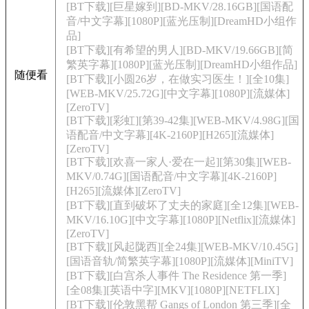
[BT下载][巨星嫁到][BD-MKV/28.16GB][国语配
音/中文字幕][1080P][蓝光压制][DreamHD小组作
品]
[BT下载][有希望的男人][BD-MKV/19.66GB][简
繁英字幕][1080P][蓝光压制][DreamHD小组作品]
随便看
[BT下载][小圆26岁，在做实习医生！][全10集]
[WEB-MKV/25.72G][中文字幕][1080P][流媒体]
[ZeroTV]
[BT下载][彩虹][第39-42集][WEB-MKV/4.98G][国
语配音/中文字幕][4K-2160P][H265][流媒体]
[ZeroTV]
[BT下载][欢喜一家人·爱在一起][第30集][WEB-
MKV/0.74G][国语配音/中文字幕][4K-2160P]
[H265][流媒体][ZeroTV]
[BT下载][直到破坏了丈夫的家庭][全12集][WEB-
MKV/16.10G][中文字幕][1080P][Netflix][流媒体]
[ZeroTV]
[BT下载][风起陇西][全24集][WEB-MKV/10.45G]
[国语音轨/简繁英字幕][1080P][流媒体][MiniTV]
[BT下载][白宫杀人事件 The Residence 第一季]
[全08集][英语中字][MKV][1080P][NETFLIX]
[BT下载][伦敦黑帮 Gangs of London 第三季][全