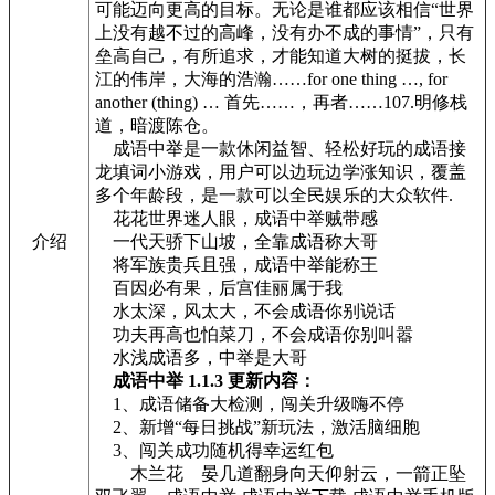
可能迈向更高的目标。无论是谁都应该相信“世界
上没有越不过的高峰，没有办不成的事情”，只有
垒高自己，有所追求，才能知道大树的挺拔，长
江的伟岸，大海的浩瀚……for one thing …, for
another (thing) … 首先……，再者……107.明修栈
道，暗渡陈仓。
成语中举是一款休闲益智、轻松好玩的成语接
龙填词小游戏，用户可以边玩边学涨知识，覆盖
多个年龄段，是一款可以全民娱乐的大众软件.
花花世界迷人眼，成语中举贼带感
介绍
一代天骄下山坡，全靠成语称大哥
将军族贵兵且强，成语中举能称王
百因必有果，后宫佳丽属于我
水太深，风太大，不会成语你别说话
功夫再高也怕菜刀，不会成语你别叫嚣
水浅成语多，中举是大哥
成语中举 1.1.3 更新内容：
1、成语储备大检测，闯关升级嗨不停
2、新增“每日挑战”新玩法，激活脑细胞
3、闯关成功随机得幸运红包
木兰花 晏几道翻身向天仰射云，一箭正坠