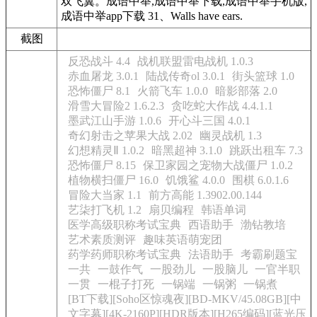
双飞翼。成语中举,成语中举下载,成语中举手机版,
成语中举app下载 31、Walls have ears.
截图
反恐战斗 4.4
战机联盟雷电战机 1.0.3
赤血屠龙 3.0.1
陆战传奇ol 3.0.1
街头篮球 1.0
恐怖僵尸 8.1
火箭飞车 1.0.0
暗影部落 2.0
滑雪大冒险2 1.6.2.3
贪吃蛇大作战 4.4.1.1
墨武江山手游 1.0.6
开心斗三国 4.0.1
奇幻射击之苹果大战 2.02
幽灵战机 1.3
幻想精灵Ⅱ 1.0.2
暗黑超神 3.1.0
跳跃出租车 7.3
恐怖僵尸 8.15
保卫家园之宠物大战僵尸 1.0.2
植物横扫僵尸 16.0
饥饿鲨 4.0.0
围棋 6.0.1.6
冒险大当家 1.1
前方高能 1.3902.00.144
艺柒打飞机 1.2
扇贝编程
韩语单词
医学高级职称考试宝典
西语助手
渤钻教培
艺术素质测评
趣味英语萌宠团
药学药师职称考试宝典
法语助手
考霸刷题宝
一共
一鼓作气
一股劲儿
一股脑儿
一官半职
一贯
一棍子打死
一锅端
一锅粥
一锅煮
[BT下载][Soho区惊魂夜][BD-MKV/45.08GB][中
文字幕][4K-2160P][HDR版本][H265编码][蓝光压