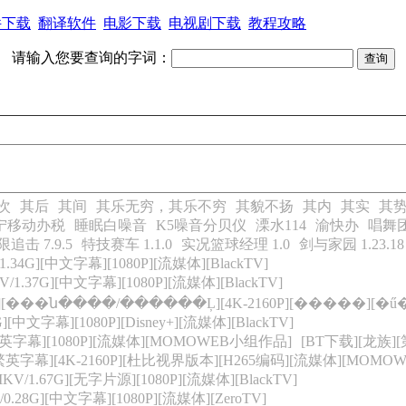
件下载
翻译软件
电影下载
电视剧下载
教程攻略
请输入您要查询的字词：
次
其后
其间
其乐无穷，其乐不穷
其貌不扬
其内
其实
其
宁移动办税
睡眠白噪音
K5噪音分贝仪
溧水114
渝快办
唱舞团 
击 7.9.5
特技赛车 1.1.0
实况篮球经理 1.0
剑与家园 1.23.18
4G][中文字幕][1080P][流媒体][BlackTV]
.37G][中文字幕][1080P][流媒体][BlackTV]
B][���ն����/������Ļ][4K-2160P][�����][�ű�
中文字幕][1080P][Disney+][流媒体][BlackTV]
繁英字幕][1080P][流媒体][MOMOWEB小组作品]
[BT下载][龙族][第
简繁英字幕][4K-2160P][杜比视界版本][H265编码][流媒体][MOM
1.67G][无字片源][1080P][流媒体][BlackTV]
28G][中文字幕][1080P][流媒体][ZeroTV]