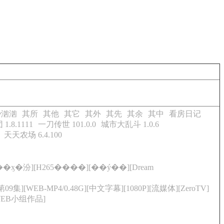
势汹汹
其所
其他
其它
其外
其先
其余
其中
看房日记
1.8.1111
一刀传世 101.0.0
城市大乱斗 1.0.6
天天农场 6.4.100
�ӽ�汾][H265����][��ý��][Dream
09集][WEB-MP4/0.48G][中文字幕][1080P][流媒体][ZeroTV]
OWEB小组作品]