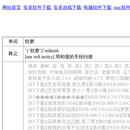
网站首页
安卓软件下载
安卓游戏下载
电脑软件下载
mac软
单词
软磨
`1`软磨`2`ruǎnmó
释义
[use soft tactics] 用和缓的手段纠缠
漆器
漆树
柒
沏
其
其1
其2
其3
其4
其5
其
派旺智能
中国食品招商网
星巴克
老板管理
辽
奥特曼宇宙大战 2.0.0
超级玛丽 4.7.0
梦想三国极限追
[BT下载][芝加哥急救 第九季][第10集][WEB-MKV/1.3
[BT下载][芝加哥警署 第十一季][第10集][WEB-MKV/1
[BT����][���淹��][WEB-MKV/19.37G
[BT下载][搜查班长1958][第08集][WEB-MKV/2.66G][
[BT下载][我亲爱的祖国][WEB-MKV/6.63GB][简
[BT下载][我亲爱的祖国][WEB-MKV/15.06GB][
[BT下载][花咲舞无法沉默 第三季][第05集][WEB-MKV/
[BT下载][夜晚的水母不会游泳][第06集][WEB-MP4/0.