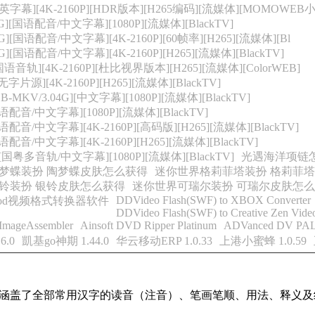
繁英字幕][4K-2160P][HDR版本][H265编码][流媒体][MOMOWE
G][国语配音/中文字幕][1080P][流媒体][BlackTV]
G][国语配音/中文字幕][4K-2160P][60帧率][H265][流媒体][Bl
][国语配音/中文字幕][4K-2160P][H265][流媒体][BlackTV]
国语音轨][4K-2160P][杜比视界版本][H265][流媒体][ColorWEB]
字片源][4K-2160P][H265][流媒体][BlackTV]
V/3.04G][中文字幕][1080P][流媒体][BlackTV]
语配音/中文字幕][1080P][流媒体][BlackTV]
语配音/中文字幕][4K-2160P][高码版][H265][流媒体][BlackTV]
配音/中文字幕][4K-2160P][H265][流媒体][BlackTV]
][国粤多音轨/中文字幕][1080P][流媒体][BlackTV]
光遇海洋项链
梦蝶装扮 陶梦蝶皮肤怎么获得
迷你世界格莉菲塔装扮 格莉菲
铃装扮 银铃皮肤怎么获得
迷你世界可瑞尔装扮 可瑞尔皮肤怎
DDVideo Flash(SWF) to XBOX Converter
Pod视频格式转换器软件
DDVideo Flash(SWF) to Creative Zen Vide
ImageAssembler
Ainsoft DVD Ripper Platinum
ADVanced DV PAL
6.0
凱基go神期 1.44.0
华云移动ERP 1.0.33
上港小蜜蜂 1.0.59
，基本涵盖了全部常用汉字的读音（注音）、笔画笔顺、用法、释义