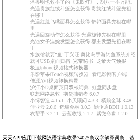
潘粤明也救不了的《鬼吹灯》，胡八一不万能。
光遇贵族红绒斗篷怎么获得 贵族红绒斗篷先祖
在哪里
光遇红脸鸟嘴面具怎么获得 鹌鹑面具先祖在哪
里
光遇回旋动作怎么获得 光遇旋转先祖在哪里
光遇女子温婉发型怎么获得 郡主发型先祖在哪
里
水族馆就要“鱼”丁兴旺 奥比岛手游钓鱼系统介绍
就可USB桌面归档
宽带秘书
龙帝天气预报
极速iphone视频格式转换器
乐影苹果iTouch视频转换器
看电影网客户端
佳源AVI视频转换精灵
沪江小D桌面英日双核词典
虹盘同步盘
联想网络急救
期货捕猎者 6.0.7
小博智造 4.15.1
小贝顾问 4.3.3
槟购全球 3.48
佳业云 2.0.6
奇瑞金融 3.0.3
勤企通BDH 1.0.13
衣帮手 3.2.11
云蓝收银 2.1.7
紫微命盘 1.2.0
天天APP应用下载网汉语字典收录74025条汉字解释词条，基