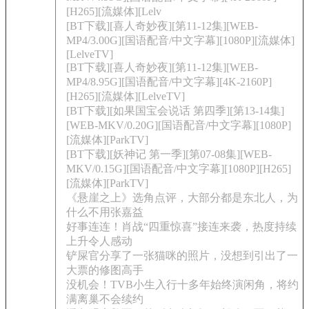
[H265][流媒体][Lelv
[BT下载][喜人奇妙夜][第11-12集][WEB-
MP4/3.00G][国语配音/中文字幕][1080P][流媒体]
[LelveTV]
[BT下载][喜人奇妙夜][第11-12集][WEB-
MP4/8.95G][国语配音/中文字幕][4K-2160P]
[H265][流媒体][LelveTV]
[BT下载][如果国宝会说话 第四季][第13-14集]
[WEB-MKV/0.20G][国语配音/中文字幕][1080P]
[流媒体][ParkTV]
[BT下载][妖神记 第一季][第07-08集][WEB-
MKV/0.15G][国语配音/中文字幕][1080P][H265]
[流媒体][ParkTV]
《悬崖之上》选角点评，大部分都是东北人，为
什么不用张嘉益
好事连连！肖战“四重惊喜”接连来袭，热度持续
上升令人感动
铲屎官分享了一张猫咪的照片，没想到引出了一
大票的修图高手
没机会！TVB小生入行十多年始终演闲角，将约
满离巢不会续约