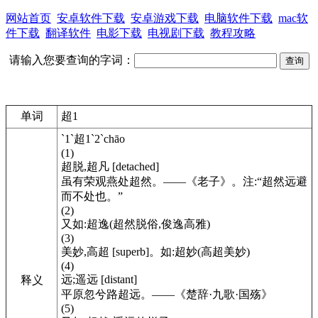
网站首页
安卓软件下载
安卓游戏下载
电脑软件下载
mac软
件下载
翻译软件
电影下载
电视剧下载
教程攻略
请输入您要查询的字词：
单词
超1
`1`超1`2`chāo
(1)
超脱,超凡 [detached]
虽有荣观燕处超然。――《老子》。注:“超然远避
而不处也。”
(2)
又如:超逸(超然脱俗,俊逸高雅)
(3)
美妙,高超 [superb]。如:超妙(高超美妙)
(4)
远;遥远 [distant]
释义
平原忽兮路超远。――《楚辞·九歌·国殇》
(5)