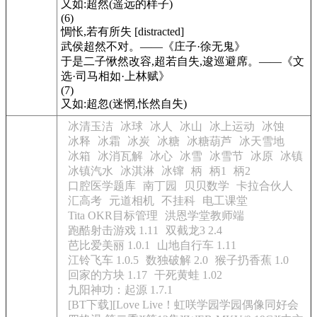
又如:超然(遥远的样子)
(6)
惆怅,若有所失 [distracted]
武侯超然不对。――《庄子·徐无鬼》
于是二子愀然改容,超若自失,逡巡避席。――《文
选·司马相如·上林赋》
(7)
又如:超忽(迷惘,怅然自失)
冰清玉洁
冰球
冰人
冰山
冰上运动
冰蚀
冰释
冰霜
冰炭
冰糖
冰糖葫芦
冰天雪地
冰箱
冰消瓦解
冰心
冰雪
冰雪节
冰原
冰镇
冰镇汽水
冰淇淋
冰镩
柄
柄1
柄2
口腔医学题库
南丁园
贝贝数学
卡拉合伙人
汇高考
元道相机
不挂科
电工课堂
Tita OKR目标管理
洪恩学堂教师端
跑酷射击游戏 1.11
双截龙3 2.4
芭比爱美丽 1.0.1
山地自行车 1.11
江铃飞车 1.0.5
数独破解 2.0
猴子扔香蕉 1.0
回家的方块 1.17
干死黄蛙 1.02
九阳神功：起源 1.7.1
[BT下载][Love Live！虹咲学园学园偶像同好会