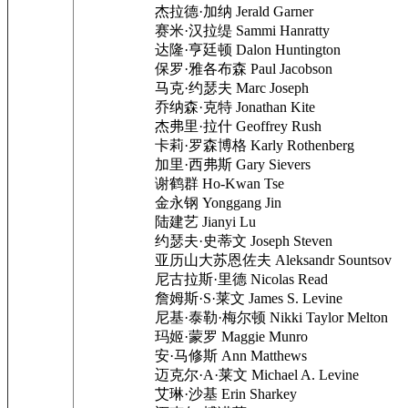
杰拉德·加纳 Jerald Garner
赛米·汉拉缇 Sammi Hanratty
达隆·亨廷顿 Dalon Huntington
保罗·雅各布森 Paul Jacobson
马克·约瑟夫 Marc Joseph
乔纳森·克特 Jonathan Kite
杰弗里·拉什 Geoffrey Rush
卡莉·罗森博格 Karly Rothenberg
加里·西弗斯 Gary Sievers
谢鹤群 Ho-Kwan Tse
金永钢 Yonggang Jin
陆建艺 Jianyi Lu
约瑟夫·史蒂文 Joseph Steven
亚历山大苏恩佐夫 Aleksandr Sountsov
尼古拉斯·里德 Nicolas Read
詹姆斯·S·莱文 James S. Levine
尼基·泰勒·梅尔顿 Nikki Taylor Melton
玛姬·蒙罗 Maggie Munro
安·马修斯 Ann Matthews
迈克尔·A·莱文 Michael A. Levine
艾琳·沙基 Erin Sharkey