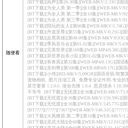
[BT下载][风声][第26-30集][WEB-MKV/2.33G][国
[BT下载][为全人类 第一季][全10集][WEB-MKV/92.07
[BT下载][为全人类 第二季][全10集][WEB-MKV/92.88
[BT下载][为全人类 第三季][全10集][WEB-MKV/91.44
[BT下载][陪玩的女人][第06集][WEB-MKV/1.74G][
[BT下载][丹道至尊][第55集][WEB-MKV/0.25G][国语
[BT下载][反黑英雄][第08-09集][WEB-MKV/0.93G
[BT下载][季风音乐会][第01-02集][WEB-MKV/5.43G
[BT下载][完美世界][第169集][WEB-MP4/0.38G][国
随便看
[BT下载][异世界自杀小队][第01-02集][WEB-MKV/1.0
[BT下载][有兽焉][第32集][WEB-MP4/0.13G][国语
[BT下载][灵剑尊][第500集][WEB-MP4/0.17G][国语
[BT下载][小伟][BD-MKV/5.09GB][国语音轨/简繁
宠物相机
图片压缩工具
免费专业证件照-专业的
星空要塞 1.2.0.6
使命先锋 1.0.4
恶灵猎杀 1.10.30
不等号
[BT下载][无忧渡][全36集][WEB-MKV/73
[BT下载][无忧渡][全36集][WEB-MKV/159.59G]
[BT下载][无忧渡][全36集][WEB-MKV/145.77G][
[BT????][?????][?36??][WEB-MKV/146.31G][??????
[BT下载][火凤燎原.第二季][第16集][WEB-MKV/1.2
[BT下载][灵武大陆][全60集][WEB-MKV/12.01G][中
[BT下载][灵武大陆][全60集][WEB-MKV/31.41G][中文