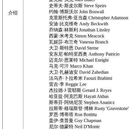
史蒂夫·斯皮尔斯 Steve Speirs
约翰·博斯沃尔 John Boswall
介绍
克里斯托弗·亚当森 Christopher Adamson
安迪·比克维奇 Andy Beckwith
乔纳森·林斯利 Jonathan Linsley
西蒙·米考克 Simon Meacock
瓦妮莎·布兰奇 Vanessa Branch
大卫·斯特恩 David Sterne
安东尼·帕特里西奥 Anthony Patricio
迈克尔·恩莱特 Michael Enright
马克·可汗 Marco Khan
大卫·扎赫迪安 David Zahedian
法乌齐·卜拉希米 Faouzi Brahimi
雷吉·李 Reggie Lee
杰拉德·J·雷耶斯 Gerard J. Reyes
哈亚提·阿克巴斯 Hayati Akbas
斯蒂芬·阿纳尼茨 Stephen Ananicz
拉斯蒂·格瑞斯登·博林 Rusty 'Gravestone' B
罗恩·博蒂塔 Ron Bottitta
盖伊·查普曼 Guy Chapman
尼尔·德蒙特 Neil D'Monte