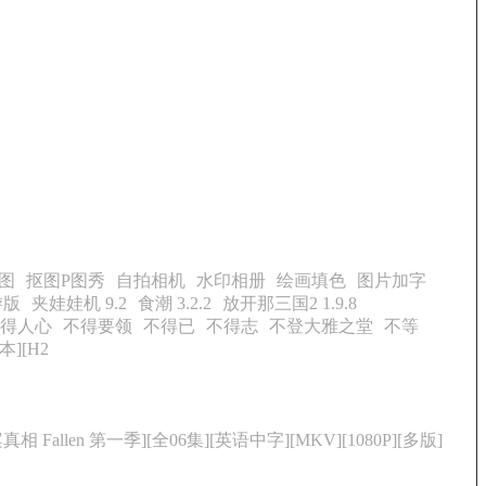
图
抠图P图秀
自拍相机
水印相册
绘画填色
图片加字
游版
夹娃娃机 9.2
食潮 3.2.2
放开那三国2 1.9.8
得人心
不得要领
不得已
不得志
不登大雅之堂
不等
本][H2
真相 Fallen 第一季][全06集][英语中字][MKV][1080P][多版]