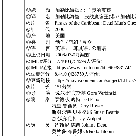
◎标 题 加勒比海盗2：亡灵的宝藏
◎译 名 加勒比海盜：决战魔盜王(港) / 加勒比海盗：神
◎片 名 Pirates of the Caribbean: Dead Man's Ches
◎年 代 2006
◎产 地 美国
◎类 别 动作 / 奇幻 / 冒险
◎语 言 英语 / 土耳其语 / 希腊语
◎上映日期 2006-07-07(美国)
◎IMDb评分 7.4/10 (754599人评价)
◎IMDb链接 https://www.imdb.com/title/tt0383574/
◎豆瓣评分 8.4/10 (428759人评价)
◎豆瓣链接 https://movie.douban.com/subject/131557
◎片 长 151分钟
◎导 演 戈尔·维宾斯基 Gore Verbinski
◎编 剧 泰德·艾略特 Ted Elliott
特里·鲁西奥 Terry Rossio
斯图尔特·贝亚蒂耶 Stuart Beattie
杰·沃尔伯特 Jay Wolpert
◎演 员 约翰尼·德普 Johnny Depp
奥兰多·布鲁姆 Orlando Bloom