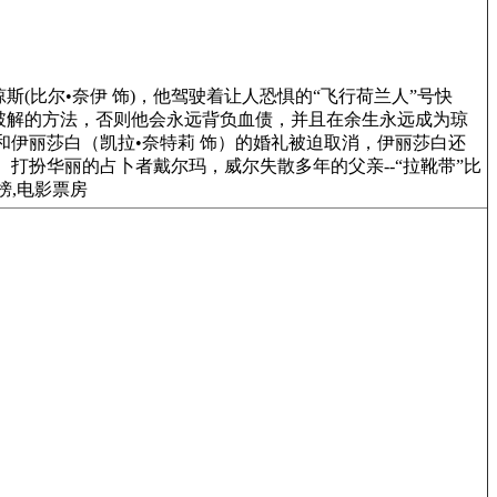
比尔•奈伊 饰)，他驾驶着让人恐惧的“飞行荷兰人”号快
破解的方法，否则他会永远背负血债，并且在余生永远成为琼
和伊丽莎白（凯拉•奈特莉 饰）的婚礼被迫取消，伊丽莎白还
打扮华丽的占卜者戴尔玛，威尔失散多年的父亲--“拉靴带”比
榜,电影票房