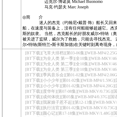
迈克尔·博诺莫 Michael Buonomo
马克·约瑟夫 Marc Joseph
◎简 介
迷人的杰克（约翰尼•戴普 饰）船长又回来了，这
船，在速度与装备上，没有任何船能够超越它。杰
斯的奴隶。 当然，杰克船长的好朋友威尔•特纳（
被关进了监狱，威尔为了救她，只能去寻找杰克。 
尔•特纳(斯特兰•斯卡斯加德)在关键时刻离奇现身
[BT下载][飞常大排档][第03-06集][WEB-MP4/2.25
[BT下载][为全人类 第一季][全10集][WEB-MKV/46.6
[BT下载][为全人类 第二季][全10集][WEB-MKV/46.8
[BT下载][为全人类 第三季][全10集][WEB-MKV/46.0
[BT下载][季风音乐会][第01-02集][WEB-MP4/2.06
[BT下载][小小少年][第01-02集][WEB-MP4/1.59G]
[BT下载][小小少年][第01-02集][WEB-MP4/4.20G][
[BT下载][度华年][第07-08集][WEB-MKV/0.73G][
[BT下载][成何体统][第05集][WEB-MP4/0.37G][国
[BT下载][我家娘子惹不起][第12-13集][WEB-MKV/0.
[BT下载][执行法官][第01-02集][WEB-MKV/0.73G
[BT下载][颜心记][第17-18集][WEB-MKV/1.48G]