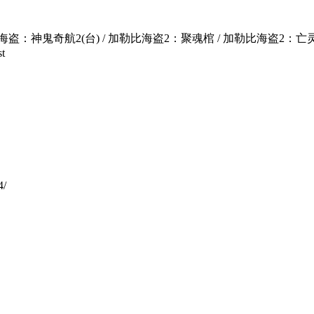
鬼奇航2(台) / 加勒比海盗2：聚魂棺 / 加勒比海盗2：亡灵宝藏 / 
t
4/