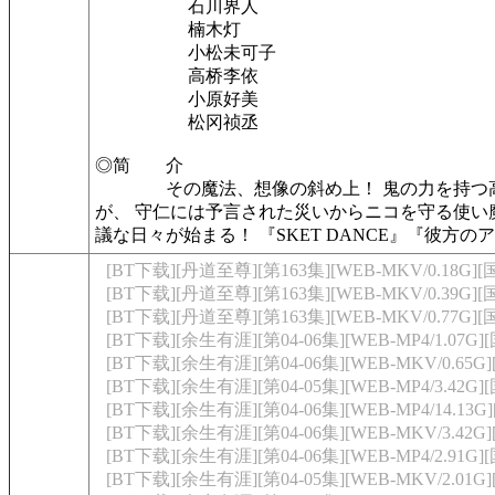
石川界人
楠木灯
小松未可子
高桥李依
小原好美
松冈祯丞
◎简 介
その魔法、想像の斜め上！ 鬼の力を持つ高校生
が、 守仁には予言された災いからニコを守る使い
議な日々が始まる！ 『SKET DANCE』『彼
[BT下载][丹道至尊][第163集][WEB-MKV/0.18G][
[BT下载][丹道至尊][第163集][WEB-MKV/0.39G][国
[BT下载][丹道至尊][第163集][WEB-MKV/0.77G][
[BT下载][余生有涯][第04-06集][WEB-MP4/1.07G]
[BT下载][余生有涯][第04-06集][WEB-MKV/0.65G]
[BT下载][余生有涯][第04-05集][WEB-MP4/3.42G]
[BT下载][余生有涯][第04-06集][WEB-MP4/14.13G
[BT下载][余生有涯][第04-06集][WEB-MKV/3.42G]
[BT下载][余生有涯][第04-06集][WEB-MP4/2.91G][
[BT下载][余生有涯][第04-05集][WEB-MKV/2.01G]