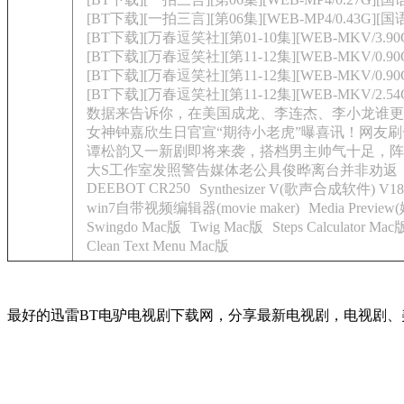
[BT下载][一拍三言][第06集][WEB-MP4/0.43G][国语
[BT下载][万春逗笑社][第01-10集][WEB-MKV/3.90G
[BT下载][万春逗笑社][第11-12集][WEB-MKV/0.90
[BT下载][万春逗笑社][第11-12集][WEB-MKV/0.90
[BT下载][万春逗笑社][第11-12集][WEB-MKV/2.54G
数据来告诉你，在美国成龙、李连杰、李小龙谁更
女神钟嘉欣生日官宣“期待小老虎”曝喜讯！网友
谭松韵又一新剧即将来袭，搭档男主帅气十足，阵
大S工作室发照警告媒体老公具俊晔离台并非劝返
DEEBOT CR250
Synthesizer V(歌声合成软件) V1
win7自带视频编辑器(movie maker)
Media Previ
Swingdo Mac版
Twig Mac版
Steps Calculator Mac
Clean Text Menu Mac版
最好的迅雷BT电驴电视剧下载网，分享最新电视剧，电视剧