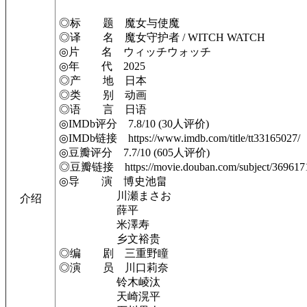
◎标 题 魔女与使魔
◎译 名 魔女守护者 / WITCH WATCH
◎片 名 ウィッチウォッチ
◎年 代 2025
◎产 地 日本
◎类 别 动画
◎语 言 日语
◎IMDb评分 7.8/10 (30人评价)
◎IMDb链接 https://www.imdb.com/title/tt33165027/
◎豆瓣评分 7.7/10 (605人评价)
◎豆瓣链接 https://movie.douban.com/subject/369617
◎导 演 博史池畠
川瀬まさお
介绍
薛平
米澤寿
乡文裕贵
◎编 剧 三重野瞳
◎演 员 川口莉奈
铃木崚汰
天崎滉平