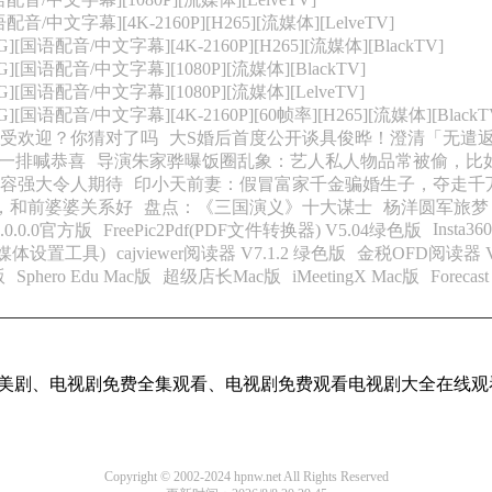
配音/中文字幕][4K-2160P][H265][流媒体][LelveTV]
][国语配音/中文字幕][4K-2160P][H265][流媒体][BlackTV]
G][国语配音/中文字幕][1080P][流媒体][BlackTV]
G][国语配音/中文字幕][1080P][流媒体][LelveTV]
][国语配音/中文字幕][4K-2160P][60帧率][H265][流媒体][BlackT
受欢迎？你猜对了吗
大S婚后首度公开谈具俊晔！澄清「无遣
刷一排喊恭喜
导演朱家骅曝饭圈乱象：艺人私人物品常被偷，比
容强大令人期待
印小天前妻：假冒富家千金骗婚生子，夺走千
，和前婆婆关系好
盘点：《三国演义》十大谋士
杨洋圆军旅梦
Insta36
8.0.0.0官方版
FreePic2Pdf(PDF文件转换器) V5.04绿色版
ew(媒体设置工具)
cajviewer阅读器 V7.1.2 绿色版
金税OFD阅读器 V
版
Sphero Edu Mac版
超级店长Mac版
iMeetingX Mac版
Forecas
、美剧、电视剧免费全集观看、电视剧免费观看电视剧大全在线观
Copyright © 2002-2024 hpnw.net All Rights Reserved