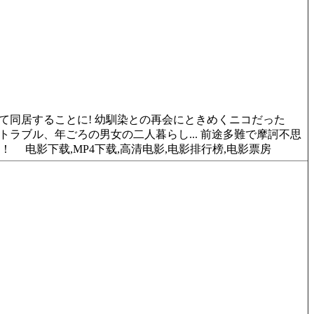
同居することに! 幼馴染との再会にときめくニコだった
ラブル、年ごろの男女の二人暮らし... 前途多難で摩訶不思
幕！
电影下载,MP4下载,高清电影,电影排行榜,电影票房