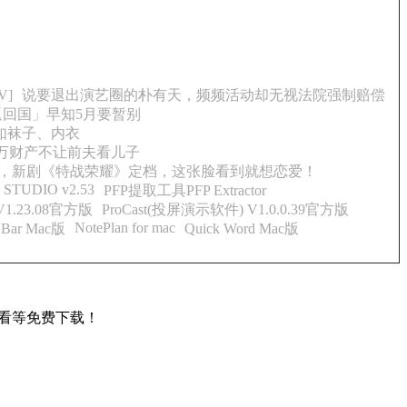
V]
说要退出演艺圈的朴有天，频频活动却无视法院强制赔偿
返回国」早知5月要暂别
如袜子、内衣
万财产不让前夫看儿子
，新剧《特战荣耀》定档，这张脸看到就想恋爱！
0 STUDIO v2.53
PFP提取工具PFP Extractor
1.23.08官方版
ProCast(投屏演示软件) V1.0.0.39官方版
NotePlan for mac
t Bar Mac版
Quick Word Mac版
看等免费下载！