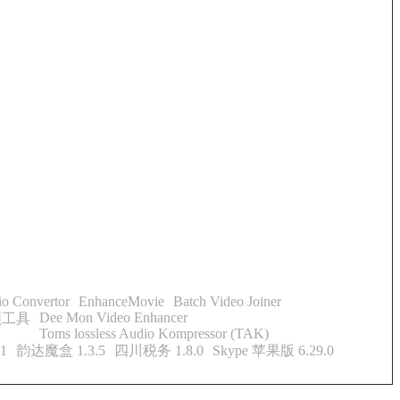
o Convertor
EnhanceMovie
Batch Video Joiner
Dee Mon Video Enhancer
视频工具
Toms lossless Audio Kompressor (TAK)
1
韵达魔盒 1.3.5
四川税务 1.8.0
Skype 苹果版 6.29.0