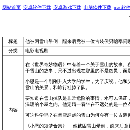
网站首页
安卓软件下载
安卓游戏下载
电脑软件下载
mac软
标题
他被困雪山晕倒，醒来后竟被一位古装俊男嘘寒问
分类
电影电视剧
在《世界奇妙物语》中有着一个关于雪山的故事。
于雪山的故事，只不过出现在那里的不是凶灵，而是一
小恩是一个刚刚升入大学的学生，为了庆祝，他和
雪山的美景，和旅行社掉了队。
要知道在雪山掉队是非常危险的事情，水可以保证
温暖的小屋之内。他定睛一看坐在不远处的是一位
内容
可这科学吗？在暴雪肆虐的雪山为何会有一位古装
《小恩的短梦合集》 他被困雪山晕倒，醒来后竟被