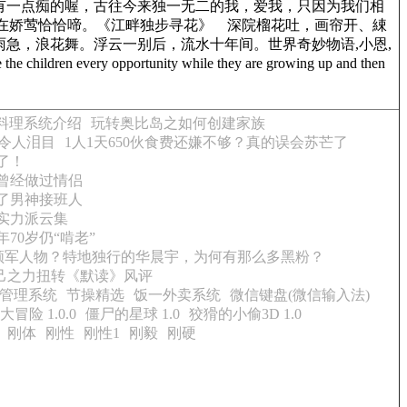
有一点痴的喔，古往今来独一无二的我，爱我，只因为我们相
 hearts.192.留连戏蝶时时舞，自在娇莺恰恰啼。《江畔独步寻花》 深院榴花吐，画帘开、綀
急，浪花舞。浮云一别后，流水十年间。世界奇妙物语,小恩,
very opportunity while they are growing up and then
料理系统介绍
玩转奥比岛之如何创建家族
令人泪目
1人1天650伙食费还嫌不够？真的误会苏芒了
了！
曾经做过情侣
了男神接班人
实力派云集
70岁仍“啃老”
领军人物？特地独行的华晨宇，为何有那么多黑粉？
己之力扭转《默读》风评
管理系统
节操精选
饭一外卖系统
微信键盘(微信输入法)
冒险 1.0.0
僵尸的星球 1.0
狡猾的小偷3D 1.0
刚体
刚性
刚性1
刚毅
刚硬