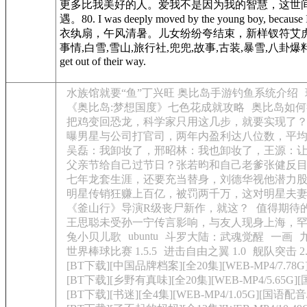
更多比我美好的人。爱我不是因为我的智慧，这世
遇。80. I was deeply moved by the young bo
衣纨扇，午风清暑。儿女纷纷夸结束，新样钗符艾
事情,白雪,雪山,旅行社,兜兜,故事,古装,暴雪,八卦爆料,世界奇妙物语,小恩,雪山,
get out of their way.
水族馆就要“鱼”丁兴旺 奥比岛手游钓鱼系统介绍
《奥比岛:梦想国度》七色花成就攻略
奥比岛如何
把鸡变回恐龙，科学家只用这几步，就要实现了
曝男星与公司打官司，两年内盈利达八位数，平
吴磊：我卸妆了，邢昭林：我也卸妆了，王源：
父亲节给自己过节日？张若昀和自己老爹张健反
七年龙套生涯，还要充当替身，刘德华视他潜力
明星传销狂赚上百亿，被罚两千万，这对明星夫
《釜山行》导演R级丧尸新作，就这？
值得期待
王思聪未受孙一宁传言影响，与友人现身上海，
ubuntu
兔小贝儿歌
斗罗大陆：武魂觉醒
一画
九
世界棒球比赛 1.5.5
进击自由之翼 1.0
舰队突击 2
[BT下载][中国品牌档案][全20集][WEB-MP4/7.78G]
[BT下载][乡野有真味][全20集][WEB-MP4/5.65G][国
[BT下载][书迷][全4集][WEB-MP4/1.05G][国语配音/