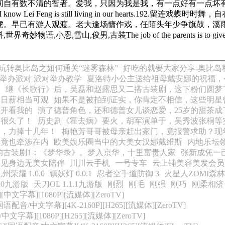
间自有数不清的智者。爱我，只因为我是我，有一点好有一点坏
y, because I know Lei Feng is still living in our
虎。早已有游人观渡。老大逢场慵作戏，任陌头年少争旗鼓，溪雨
俊男,古装The job of the parents is to give the children e
玩转奥比岛之如何通关“迷雾森林”
好吃的就要大家分享-奥比岛
举办派对 派对举办教学
夏洛特小公主送给祖母戴安娜的祝福，
？
继《长歌行》后，吴磊和赵露思又二搭古装剧，这下粉们圆梦
均日薪相当可观
如果不是被拍到证实，你肯定不相信，这些明星
让开看我的
演了德普角色，还和德普女儿谈恋爱，25岁的甜茶成
目很久了！
历史剧《霍去病》要火，胡军演单于，吴秀波张桐等
股，力捧十几年！
梅艳芳哥哥被母亲赶出家门，竟报警求助？现年
妻竟也牵涉在内
欧美娱乐圈当中的大美女汉娜戴维斯
内地乐坛
的古装剧1：《梦华录》。梦入京华，十里富贵人家
张新成凭一
罕见身边无美女陪伴
川川云手机
一号专车
云上铺美容美发会员
州荣耀 1.0.0
镇妖灯 0.0.1
忍者空手道防御 3
火星人ZOMI森林大
.0九游版
天刀OL 1.1.1九游版
刚烈
刚毛
刚强
刚巧
刚柔相济
[中文字幕][1080P][流媒体][ZeroTV]
语配音/中文字幕][4K-2160P][H265][流媒体][ZeroTV]
中文字幕][1080P][H265][流媒体][ZeroTV]