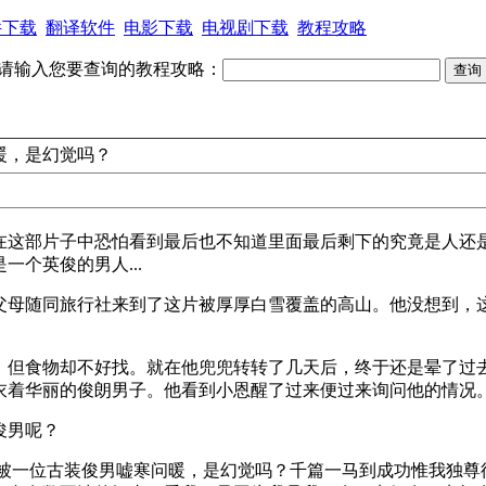
件下载
翻译软件
电影下载
电视剧下载
教程攻略
请输入您要查询的教程攻略：
暖，是幻觉吗？
在这部片子中恐怕看到最后也不知道里面最后剩下的究竟是人还
个英俊的男人...
父母随同旅行社来到了这片被厚厚白雪覆盖的高山。他没想到，
，但食物却不好找。就在他兜兜转转了几天后，终于还是晕了过
衣着华丽的俊朗男子。他看到小恩醒了过来便过来询问他的情况
俊男呢？
一位古装俊男嘘寒问暖，是幻觉吗？千篇一马到成功惟我独尊律2