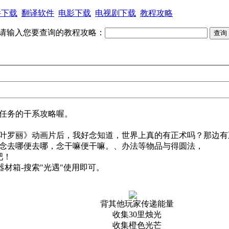
件下载
翻译软件
电影下载
电视剧下载
教程攻略
请输入您要查询的教程攻略：
日任务的干系攻略喔。
《叶罗丽》动画片后，我好念知道，世界上真的有正术吗？那边
。念去哪便去哪，念干嘛便干嘛。、办法等物品与得圆法，
吧！
-器材箱-搜索"光遇"使用即可。
背其他玩家传递能量
收集30里烛光
收集橙色光芒