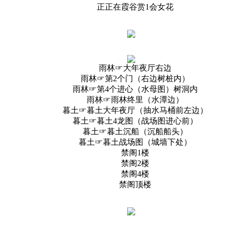
正正在霞谷赏1会女花
雨林☞大年夜厅右边
雨林☞第2个门（右边树桩内）
雨林☞第4个进心（水母图）树洞内
雨林☞雨林终里（水潭边）
暮土☞暮土大年夜厅（抽水马桶前左边）
暮土☞暮土4龙图（战场图进心前）
暮土☞暮土沉船（沉船船头）
暮土☞暮土战场图（城墙下处）
禁阁1楼
禁阁2楼
禁阁4楼
禁阁顶楼