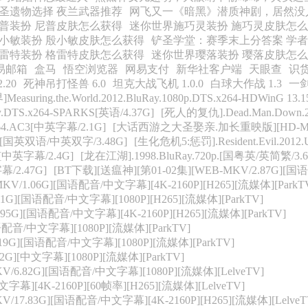
圣遗物选择 夜兰武器推荐
网飞又一《暗黑》潜质神剧，居然没
普装扮 尼普皮肤怎么获得
迷你世界施巧灵装扮 施巧灵皮肤怎
小敏装扮 殷小敏皮肤怎么获得
铲圣学堂：赛季末上分答案 学
雷特装扮 格雷特皮肤怎么获得
迷你世界璎落装扮 璎落皮肤怎
易邮箱
盒马
悟空浏览器
网易支付
新华社客户端
天眼查
识
.20
死神吊打怪兽 6.0
坦克大战飞机 1.0.0
白球大作战 1.3
一剑
easuring.the.World.2012.BluRay.1080p.DTS.x264-HDWinG 13.
DTS.x264-SPARKS[英语/4.37G]
[死人的复仇].Dead.Man.Down.201
264.AC3[中英字幕/2.1G]
[大话西游之大圣娶亲.加长重映版][HD-MP4/1
C3[国英双语/中英双字/3.48G]
[生化危机5:惩罚].Resident.Evil.2012
CT[中英字幕/2.4G]
[龙在江湖].1998.BluRay.720p.[国粤英/英简繁
字幕/2.47G]
[BT下载][送瘟神][第01-02集][WEB-MKV/2.87G][国语
1.06G][国语配音/中文字幕][4K-2160P][H265][流媒体][ParkT
1G][国语配音/中文字幕][1080P][H265][流媒体][ParkTV]
5G][国语配音/中文字幕][4K-2160P][H265][流媒体][ParkTV]
语配音/中文字幕][1080P][流媒体][ParkTV]
9G][国语配音/中文字幕][1080P][流媒体][ParkTV]
][中文字幕][1080P][流媒体][ParkTV]
/6.82G][国语配音/中文字幕][1080P][流媒体][LelveTV]
幕][4K-2160P][60帧率][H265][流媒体][LelveTV]
17.83G][国语配音/中文字幕][4K-2160P][H265][流媒体][LelveT