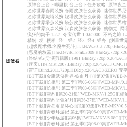
原神台上台下哪里接 台上台下任务攻略
原神夜兰
迷你世界春雨装扮 春雨皮肤怎么获得
迷你世界尼
迷你世界妮塔装扮 妮塔皮肤怎么获得
迷你世界殷
迷你世界塔莎装扮 塔莎皮肤怎么获得
迷你世界格
迷你世界汉森装扮 汉森皮肤怎么获得
购物党
网
疯狂的鸽子 1.2.7
夺宝传世 1.0.65000
不朽之旅 1.2
精娴
粳
粳稻
经1
经2
经3
经4
经办
[测量世界]M
[超级魔术师/名魔生死斗].T.I.B.W.2013.720p.BluRay.
[恶魔的坟墓]The.Devils.Tomb.2009.BluRay.720p.x
[终结者2(导演剪辑版)]1991.BluRay.720p.X264.A
随便看
[迷雾].The.Mist.2007.BluRay.720p.x264.AC3-CM
[盲证]Blind.2011.720p.HDRip.x264.AC3-ZERO[无
[BT下载][金庸武侠世界·铁血丹心][第07集][WEB-MKV/
[BT下载][长相思 第二季][第05-06集][WEB-MP4/0.1
[BT下载][长相思 第二季][第03-05集][WEB-MKV/1.9
[BT下载][雪豹][第20-21集][WEB-MKV/1.25G][国
[BT下载][雪豹坚强岁月][第26-27集][WEB-MKV/1.1
[BT下载][青岛君是坏心眼][第03集][WEB-MKV/0.52G
[BT下载][青春环游记 第五季][第06-09集][WEB-MKV
[BT下载][少年远游][第06集][WEB-MKV/6.08G][中文字
[BT下载][青春环游记 第五季][第06-09集][WEB-MKV/