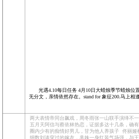
光遇4.10每日任务 4月10日大蜡烛季节蜡烛
无分文，亲情依然存在。stand for 象征20
两大表情帝同台飙戏，周冬雨张一山联手演绎不一
五月天阿信与蔡依林热恋，证据多达十几条，确有
圈内少有的痴情好男儿，甘为他人养孩子
佟丽娅
细数刘涛穿过的嫁衣，芈姝一身红装气场强，与王