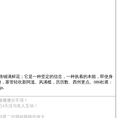
行道路铺满鲜花；它是一种坚定的信念，一种执着的本能，即使身
波滟滟，塞管轻吹新阿滥。风满槛，历历数、西州更点。086杜甫：
s.
娅傻傻分不清！
已4天没与友人互动！
些星二代萌娃眼睛也很大