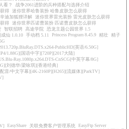
人看？
战争2061进阶的兵种搭配与选择介绍
么获得
迷你世界哈鲁装扮 哈鲁皮肤怎么获得
者辛迪加狐狸详解
迷你世界雷光装扮 雷光皮肤怎么获得
么获得
迷你世界匹诺曹装扮 匹诺曹皮肤怎么获得
货
智联招聘
高途学院
恐龙主题公园世界 1.5
Princess Program 8.45.9
成仙 1.0.10
手动档 5.11
精壮
精子
15G
3.720p.BluRay.DTS.x264-PublicHD[英语/6.50G]
.88G][国语中字][720P][2017大陆]
.US.Blu-Ray.1080p.x264.DTS-CnSCG[中英字幕/8G]
/3.6G][刘德华/梁咏琪][香港经典]
配音/中文字幕][4K-2160P][H265][流媒体][ParkTV]
V]
EasyShare
EasyFtp Server
V]
关联免费客户管理系统