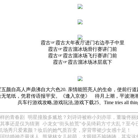
霞古☞霞古大年夜厅进门右边亭子中里
霞古☞霞古溜冰场滑行赛讲门前
霞古☞霞古溜冰场飞行赛讲门前
霞古☞霞古溜冰场冰层底下
位置五颜自高人声鼎沸自大六色20. 亲情能照亮人的生命，使前
0.马上相逢无笔纸，凭君传语报平安。《逢入京使》 待月上潮，平
兵车行游戏攻略,游戏玩法,游戏下载25、Time tries all thing
样的青春剧
明星撞脸多尴尬？刘诗诗被称小刘亦菲，董璇佟丽
其事还是仅为猜测
小龙女“街头拾荒”令吴绮莉方寸大乱？至今
机场秀只爱素颜？妆后的她气质百变，穿背带裙少女感十足！
珂结婚神态最迷人
熊黛林女儿超萌，大眼睛不输咘咘，其实这