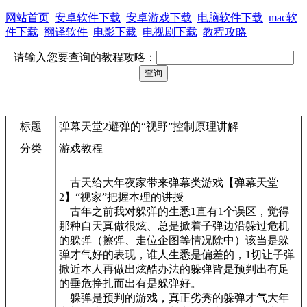
网站首页
安卓软件下载
安卓游戏下载
电脑软件下载
mac软
件下载
翻译软件
电影下载
电视剧下载
教程攻略
请输入您要查询的教程攻略：
标题
弹幕天堂2避弹的“视野”控制原理讲解
分类
游戏教程
古天给大年夜家带来弹幕类游戏【弹幕天堂
2】“视家”把握本理的讲授
古年之前我对躲弹的生悉1直有1个误区，觉得
那种自天真做很炫、总是掀着子弹边沿躲过危机
的躲弹（擦弹、走位企图等情况除中）该当是躲
弹才气好的表现，谁人生悉是偏差的，1切让子弹
掀近本人再做出炫酷办法的躲弹皆是预判出有足
的垂危挣扎而出有是躲弹好。
躲弹是预判的游戏，真正劣秀的躲弹才气大年