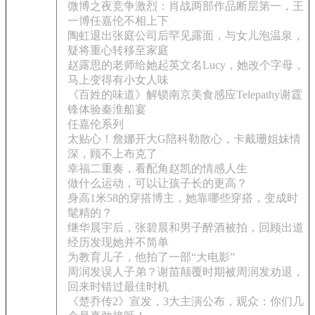
微博之夜竞争激烈：肖战两部作品断层第一，王
一博任嘉伦不相上下
陶虹退出张庭公司后罕见露面，与女儿泡温泉，
疑将重心转移至家庭
赵露思的老师给她起英文名Lucy，她改个字母，
马上变得有小女人味
《百姓的味道》解锁南京美食感应Telepathy谢霆
锋体验秦淮船宴
任嘉伦系列
太贴心！詹娜开大G陪科勒散心，卡戴珊姐妹情
深，顾不上布克了
幸福二重奏，看配角赵凯的情感人生
做什么运动，可以让孩子长的更高？
身高1米58的穿搭博主，她靠哪些穿搭，变成时
髦精的？
继华晨宇后，张碧晨和男子醉酒被拍，回顾出道
经历发现她并不简单
为教育儿子，他拍了一部“大电影”
周润发误人子弟？谢苗颠覆时期被周润发劝退，
回来时错过最佳时机
《楚乔传2》宣发，3大主演公布，观众：你们几