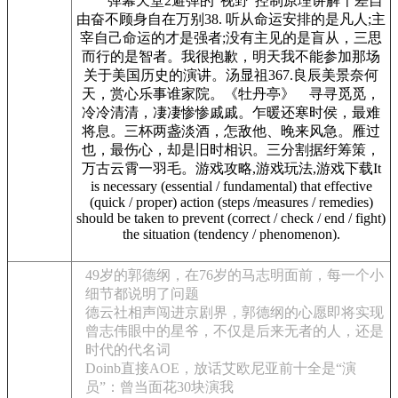
弹幕天堂2避弹的“视野”控制原理讲解千差自
由奋不顾身自在万别38. 听从命运安排的是凡人;主
宰自己命运的才是强者;没有主见的是盲从，三思
而行的是智者。我很抱歉，明天我不能参加那场
关于美国历史的演讲。汤显祖367.良辰美景奈何
天，赏心乐事谁家院。《牡丹亭》 寻寻觅觅，
冷冷清清，凄凄惨惨戚戚。乍暖还寒时侯，最难
将息。三杯两盏淡酒，怎敌他、晚来风急。雁过
也，最伤心，却是旧时相识。三分割据纡筹策，
万古云霄一羽毛。游戏攻略,游戏玩法,游戏下载It
is necessary (essential / fundamental) that effective
(quick / proper) action (steps /measures / remedies)
should be taken to prevent (correct / check / end / fight)
the situation (tendency / phenomenon).
49岁的郭德纲，在76岁的马志明面前，每一个小
细节都说明了问题
德云社相声闯进京剧界，郭德纲的心愿即将实现
曾志伟眼中的星爷，不仅是后来无者的人，还是
时代的代名词
Doinb直接AOE，放话艾欧尼亚前十全是“演
员”：曾当面花30块演我