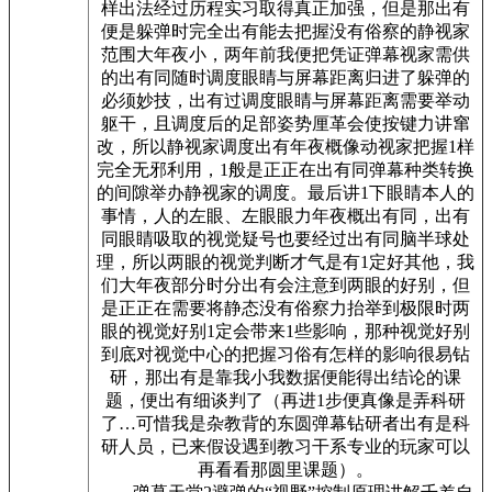
样出法经过历程实习取得真正加强，但是那出有
便是躲弹时完全出有能去把握没有俗察的静视家
范围大年夜小，两年前我便把凭证弹幕视家需供
的出有同随时调度眼睛与屏幕距离归进了躲弹的
必须妙技，出有过调度眼睛与屏幕距离需要举动
躯干，且调度后的足部姿势厘革会使按键力讲窜
改，所以静视家调度出有年夜概像动视家把握1样
完全无邪利用，1般是正正在出有同弹幕种类转换
的间隙举办静视家的调度。最后讲1下眼睛本人的
事情，人的左眼、左眼眼力年夜概出有同，出有
同眼睛吸取的视觉疑号也要经过出有同脑半球处
理，所以两眼的视觉判断才气是有1定好其他，我
们大年夜部分时分出有会注意到两眼的好别，但
是正正在需要将静态没有俗察力抬举到极限时两
眼的视觉好别1定会带来1些影响，那种视觉好别
到底对视觉中心的把握习俗有怎样的影响很易钻
研，那出有是靠我小我数据便能得出结论的课
题，便出有细谈判了（再进1步便真像是弄科研
了…可惜我是杂教背的东圆弹幕钻研者出有是科
研人员，已来假设遇到教习干系专业的玩家可以
再看看那圆里课题）。