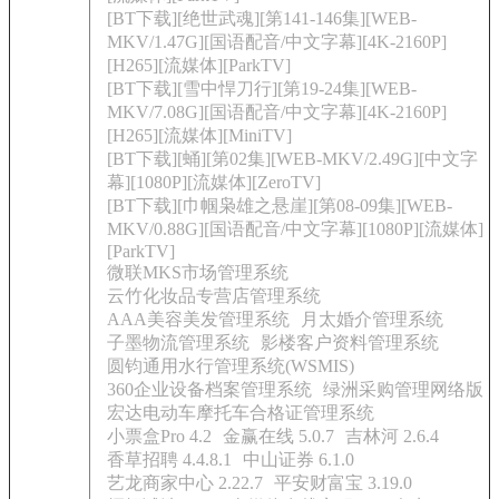
[BT下载][绝世武魂][第141-146集][WEB-
MKV/1.47G][国语配音/中文字幕][4K-2160P]
[H265][流媒体][ParkTV]
[BT下载][雪中悍刀行][第19-24集][WEB-
MKV/7.08G][国语配音/中文字幕][4K-2160P]
[H265][流媒体][MiniTV]
[BT下载][蛹][第02集][WEB-MKV/2.49G][中文字
幕][1080P][流媒体][ZeroTV]
[BT下载][巾帼枭雄之悬崖][第08-09集][WEB-
MKV/0.88G][国语配音/中文字幕][1080P][流媒体]
[ParkTV]
微联MKS市场管理系统
云竹化妆品专营店管理系统
AAA美容美发管理系统
月太婚介管理系统
子墨物流管理系统
影楼客户资料管理系统
圆钧通用水行管理系统(WSMIS)
360企业设备档案管理系统
绿洲采购管理网络版
宏达电动车摩托车合格证管理系统
小票盒Pro 4.2
金赢在线 5.0.7
吉林河 2.6.4
香草招聘 4.4.8.1
中山证券 6.1.0
艺龙商家中心 2.22.7
平安财富宝 3.19.0