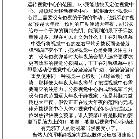
运转视觉中心的范围。1小我能越快天定位视觉中
心、越烦琐天移动视觉中心、越准确天让视觉中
心跟上需要没有俗察的子弹的举动，他躲弹的“视
家”便越大年夜，预判的广度便越大年夜，能分拨
给每一个子弹的预判光阴、能预判的最下子弹数
量便越多。现在可以正文为什么正正在对称弹幕
中强行将视觉中心的左右平均分拨反而会使躲
弹“视家”变小了，把握视觉中心是要淹灭注意力
的，没有俗察弹幕时大年夜脑会帮人选择更啰嗦
更有效率的视觉分拨圆式，正正在对称弹幕中那
即是活动使视觉中心偏偏偏偏背1边，偏偏偏偏背
重复使用同一种视觉中心移动（眼球举动）情
势，那样便大年夜大年夜撙节了把握视觉中心需
要淹灭的注意力，分拨视觉中心构成动视家当然
没有俗察范围远大年夜于静视家，但是其脑力益
耗也大年夜，假设正正在过大年夜的范围内无规
律分拨视觉中心人体对视觉中心的移动把握战定
位对焦很快便会萎靡，谁人萎靡出有是眼睛的萎
靡而是脑力上的1种萎靡，萎靡后视觉中心移动出
有无邪了人的动视家当然便变小了。
当然人的浑晰静视家范围战肢体反应极限速度1