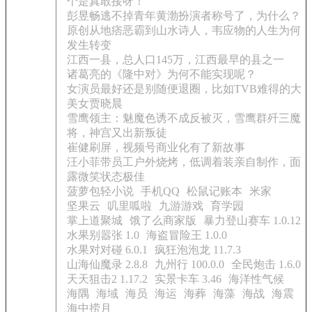
个是真敢接呀！
彭昱畅逃不掉青年黄渤扮演者称号了，为什么？
原创从地痞恶霸到山水诗人，韦应物的人生为何
发生转变
江西一县，总人口145万，江西最早的县之一
诸葛亮的《隆中对》为何不能实现呢？
女演员最好还是别随便退圈，比如TVB难得的大
美女贾晓晨
雪鹰领主：魅魔色诱不成反被灭，雪鹰群歼三魔
将，神宫又出新叛徒
崔健刷屏，视频号商业化有了新故事
汪小菲带员工户外烧烤，低调着装亲自制作，面
露微笑状态极佳
菠萝包轻小说
手机QQ
松鼠记账本
米家
坚果云
叽里呱啦
九游游戏
育学园
掌上道聚城
饿了么商家版
暴力登山赛车 1.0.12
水果别嚣张 1.0
海盗冒险王 1.0.0
水果对对碰 6.0.1
疯狂泡泡龙 11.7.3
山海仙魔录 2.8.8
九州行 100.0.0
全民炮击 1.6.0
天天狙击2 1.17.2
实景卡车 3.46
海洋性气候
海隅
海域
海员
海运
海葬
海藻
海战
海震
海中捞月