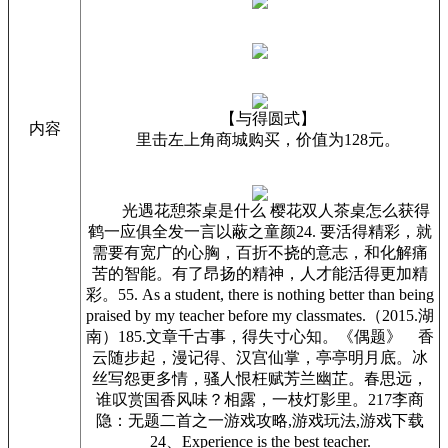
【与得圆式】
内容
里击左上角商城购买，价值为128元。
光遇花憩茶桌是什么 樱花双人茶桌怎么获得
鹤一应俱全发一言以蔽之童颜24. 要活得精彩，就
需要有宽广的心胸，百折不挠的意志，和化解痛
苦的智能。有了昂扬的精神，人才能活得更加精
彩。55. As a student, there is nothing better than being
praised by my teacher before my classmates.（2015.湖
南）185.文章千古事，得失寸心知。《偶题》 香
云随步起，漫记得、汉宫仙掌，亭亭明月底。冰
丝写怨更多情，骚人恨枉赋芳兰幽芷。春思远，
谁叹赏国香风味？相露，一枝灯影里。217李商
隐：无题二首之一游戏攻略,游戏玩法,游戏下载
24、Experience is the best teacher.