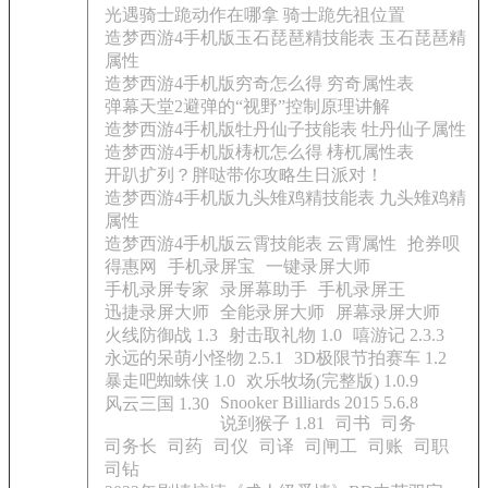
光遇骑士跪动作在哪拿 骑士跪先祖位置
造梦西游4手机版玉石琵琶精技能表 玉石琵琶精
属性
造梦西游4手机版穷奇怎么得 穷奇属性表
弹幕天堂2避弹的“视野”控制原理讲解
造梦西游4手机版牡丹仙子技能表 牡丹仙子属性
造梦西游4手机版梼杌怎么得 梼杌属性表
开趴扩列？胖哒带你攻略生日派对！
造梦西游4手机版九头雉鸡精技能表 九头雉鸡精
属性
造梦西游4手机版云霄技能表 云霄属性
抢券呗
得惠网
手机录屏宝
一键录屏大师
手机录屏专家
录屏幕助手
手机录屏王
迅捷录屏大师
全能录屏大师
屏幕录屏大师
火线防御战 1.3
射击取礼物 1.0
嘻游记 2.3.3
永远的呆萌小怪物 2.5.1
3D极限节拍赛车 1.2
暴走吧蜘蛛侠 1.0
欢乐牧场(完整版) 1.0.9
Snooker Billiards 2015 5.6.8
风云三国 1.30
说到猴子 1.81
司书
司务
司务长
司药
司仪
司译
司闸工
司账
司职
司钻