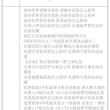
迷你世界虎啸丰装扮 虎啸丰皮肤怎么获得
迷你世界芙洛丝装扮 芙洛丝皮肤怎么获得
迷你世界莫塔装扮 莫塔皮肤怎么获得
光遇小声说话动作怎么获得 光遇嘘声禁言动作
先祖在哪
明日之后体验服预约和资格获得方式
6周年庆玩什么？当然是来许愿池兑豪礼！
光遇花憩斗篷怎么获得 樱花斗篷先祖在哪里
光遇艺术家发型怎么获得 光遇鸭子面具先祖在
哪
【活动】每日签到领一梦江湖礼包
光遇2022花憩节斗篷怎么得 紫藤花斗篷先祖在
哪里
光遇扁嘴雀面具怎么获得 光遇鸭子面具先祖在
哪
造梦西游4手机版通天教主技能表 通天教主属性
光遇3.26每日任务 3月26日大蜡烛季节蜡烛位置
光遇高音钢琴怎么获得 高音钢琴旅行先祖在哪
造梦西游4手机版东皇太一技能表 东皇太一属性
光遇3.27每日任务 3月27日大蜡烛季节蜡烛位置