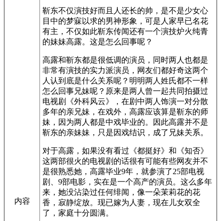
靳东不仅演技好而且人还长的帅，是不是少女心
目中的梦寐以求的男神形象，可是人家早已名花
有主，不仅如此靳东传闻还有一个演技炉火纯青
的妹妹高露。这是怎么回事呢？
高露和靳东都是很低调的演员，同时两人也都是
非常有演技的实力派演员，网友们都好奇这两个
人认到底是什么关系呢？明明两人姓氏都不一样
怎么回事兄妹呢？原来是两人曾一起共同拍摄过
电视剧《外科风云》，在剧中两人饰演一对分散
多年的亲兄妹，在戏外，高露应该算是靳东的师
妹，因为两人都是中戏毕业的。因此高露并不是
靳东的亲妹妹，只是因戏结识，成了兄妹关系。
对于高露，如果没有看过《都挺好》和《知否》
这两部很火的电视剧的话很有可能有些网友并不
是很熟悉她，高露毕业9年，就参演了25部电视
剧、9部电影，实在是一个高产的演员。这么多年
来，她没沾染过任何绯闻，像一朵茉莉花的花
内容
香，寂静绽放。现已嫁为人妻，现在儿女双全
了，家庭十分圆满。