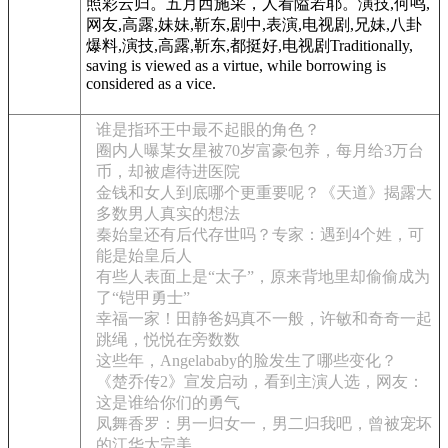
照彩云归。五月西施采，人看隘若耶。演技,何鸣,
网友,高露,妹妹,靳东,剧中,表演,电视剧,兄妹,八卦
爆料,演技,高露,靳东,都挺好,电视剧Traditionally,
saving is viewed as a virtue, while borrowing is
considered as a vice.
谁是指环王中最不起眼的角色？
圈内人曝某女星被70岁富豪包养，每月给3万台
币，却被虐待进医院
金钱和女人到底哪个更重要呢？《天道》揭露大
多数男人真实的想法
秦始皇还有后代存世吗？专家：遇到4个姓，可
能是始皇后人
有些人表面上是“太子”，原来背地里却偷偷成为
了“铠甲勇士”
幸福一家！田静爸妈真不一般，许敏和奇奇一起
跳绳，悦悦在旁数数
这些年，Angelababy的脸发生了哪些变化？
《楚乔传2》宣发启动，看到主演人选，网友：
这是谁给你们的勇气
凤舞香罗：男一归女一，男二归我吧，曾被宠坏
的江华太完美