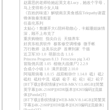
赵露思的老师给她起英文名Lucy，她改个字母，
马上变得有小女人味
《百姓的味道》解锁南京美食感应Telepathy谢霆
锋体验秦淮船宴
任嘉伦系列
太贴心！詹娜开大G陪科勒散心，卡戴珊姐妹情
深，顾不上布克了
重庆购物狂
指尖白云
天猫养车
好房东租房软件
极客修空调维修
微手帐
万行教师
达美乐比萨
首摩到家
千循
近卫军3D 1.0
萌新出击 1.1.6
Princess Program 8.13
Ferocious pig 3.43
冒险佣兵团 1.05
植物大战僵尸2 2.2.9
合成小小镇 1.0
满开剧团 2.10.0
阿瑞斯病毒 1.0.15
战双帕弥什 1.14.0
砥1
砥2
砥柱
砥柱中流
砥砺
砬子
砣
砣1
砣2
砣子
[BT下载][香槟情缘][WEB-MKV/13.48GB][简繁
英字幕][4K-2160P][HDR版本][H265编码][流媒
体][PandaQT]
[BT下载][香槟情缘][WEB-MKV/8.14GB][简繁英
字幕][4K-2160P][HDR版本][H265编码][流媒体]
[PandaQT]