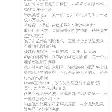
陈妍希首次晒儿子正脸照，小星星长相随爸爸，
杨紫直呼好可爱
继吴莫愁之后，又一位“超女”靠商演为生，一场
仅45万收入！
蒋璐霞：“潜伏”在娱乐圈的“现役特种兵”
歌坛巨星张杰，直播间关闭打赏功能，获得众友
点赞和支持
嘎子谢孟伟自嘲没名气，直播带货是被逼无奈，
不敢拍电影怕赔钱
孙越误食猫粮，一脸委屈，直呼：口太渴
49岁的郭德纲，在76岁的马志明面前，每一个小
细节都说明了问题
德云社相声闯进京剧界，郭德纲的心愿即将实现
曾志伟眼中的星爷，不仅是后来无者的人，还是
时代的代名词
Doinb直接AOE，放话艾欧尼亚前十全是“演
员”：曾当面花30块演我
微博之夜竞争激烈：肖战两部作品断层第一，王
一博任嘉伦不相上下
陶虹退出张庭公司后罕见露面，与女儿泡温泉，
疑将重心转移至家庭