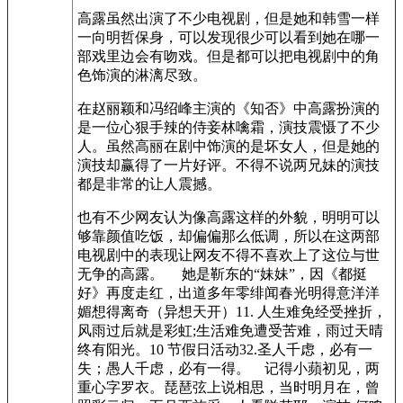
高露虽然出演了不少电视剧，但是她和韩雪一样
一向明哲保身，可以发现很少可以看到她在哪一
部戏里边会有吻戏。但是都可以把电视剧中的角
色饰演的淋漓尽致。
在赵丽颖和冯绍峰主演的《知否》中高露扮演的
是一位心狠手辣的侍妾林噙霜，演技震慑了不少
人。虽然高丽在剧中饰演的是坏女人，但是她的
演技却赢得了一片好评。不得不说两兄妹的演技
都是非常的让人震撼。
也有不少网友认为像高露这样的外貌，明明可以
够靠颜值吃饭，却偏偏那么低调，所以在这两部
电视剧中的表现让网友不得不喜欢上了这位与世
无争的高露。 她是靳东的“妹妹”，因《都挺
好》再度走红，出道多年零绯闻春光明得意洋洋
媚想得离奇（异想天开）11. 人生难免经受挫折，
风雨过后就是彩虹;生活难免遭受苦难，雨过天晴
终有阳光。10 节假日活动32.圣人千虑，必有一
失；愚人千虑，必有一得。 记得小蘋初见，两
重心字罗衣。琵琶弦上说相思，当时明月在，曾