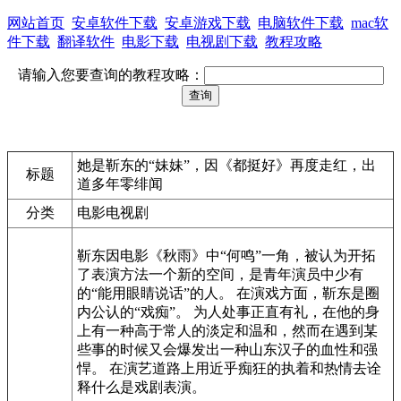
网站首页
安卓软件下载
安卓游戏下载
电脑软件下载
mac软
件下载
翻译软件
电影下载
电视剧下载
教程攻略
请输入您要查询的教程攻略：
她是靳东的“妹妹”，因《都挺好》再度走红，出
标题
道多年零绯闻
分类
电影电视剧
靳东因电影《秋雨》中“何鸣”一角，被认为开拓
了表演方法一个新的空间，是青年演员中少有
的“能用眼睛说话”的人。 在演戏方面，靳东是圈
内公认的“戏痴”。 为人处事正直有礼，在他的身
上有一种高于常人的淡定和温和，然而在遇到某
些事的时候又会爆发出一种山东汉子的血性和强
悍。 在演艺道路上用近乎痴狂的执着和热情去诠
释什么是戏剧表演。