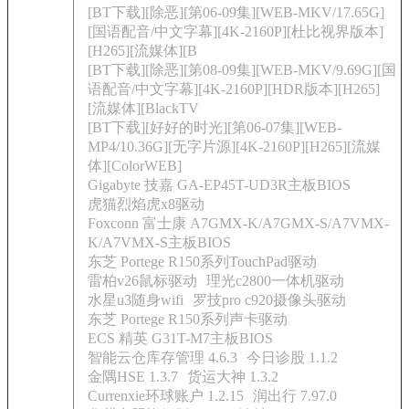
[BT下载][除恶][第06-09集][WEB-MKV/17.65G]
[国语配音/中文字幕][4K-2160P][杜比视界版本]
[H265][流媒体][B
[BT下载][除恶][第08-09集][WEB-MKV/9.69G][国
语配音/中文字幕][4K-2160P][HDR版本][H265]
[流媒体][BlackTV
[BT下载][好好的时光][第06-07集][WEB-
MP4/10.36G][无字片源][4K-2160P][H265][流媒
体][ColorWEB]
Gigabyte 技嘉 GA-EP45T-UD3R主板BIOS
虎猫烈焰虎x8驱动
Foxconn 富士康 A7GMX-K/A7GMX-S/A7VMX-
K/A7VMX-S主板BIOS
东芝 Portege R150系列TouchPad驱动
雷柏v26鼠标驱动
理光c2800一体机驱动
水星u3随身wifi
罗技pro c920摄像头驱动
东芝 Portege R150系列声卡驱动
ECS 精英 G31T-M7主板BIOS
智能云仓库存管理 4.6.3
今日诊股 1.1.2
金隅HSE 1.3.7
货运大神 1.3.2
Currenxie环球账户 1.2.15
润出行 7.97.0