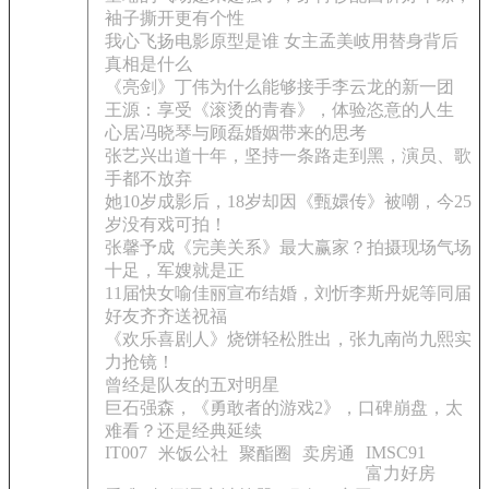
袖子撕开更有个性
我心飞扬电影原型是谁 女主孟美岐用替身背后
真相是什么
《亮剑》丁伟为什么能够接手李云龙的新一团
王源：享受《滚烫的青春》，体验恣意的人生
心居冯晓琴与顾磊婚姻带来的思考
张艺兴出道十年，坚持一条路走到黑，演员、歌
手都不放弃
她10岁成影后，18岁却因《甄嬛传》被嘲，今25
岁没有戏可拍！
张馨予成《完美关系》最大赢家？拍摄现场气场
十足，军嫂就是正
11届快女喻佳丽宣布结婚，刘忻李斯丹妮等同届
好友齐齐送祝福
《欢乐喜剧人》烧饼轻松胜出，张九南尚九熙实
力抢镜！
曾经是队友的五对明星
巨石强森，《勇敢者的游戏2》，口碑崩盘，太
难看？还是经典延续
IT007
IMSC91
米饭公社
聚酯圈
卖房通
富力好房