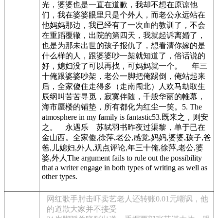
光，婆婆也是一直在道歉，我却不想在原谅他
们，我在婆婆眼里只是个外人，而老公永远站在
他妈妈那边，我已经有了一次血的教训了，不会
在重蹈覆辙，出院的第四天，我就起诉离婚了，
也是为那未出世的孩子报仇了，想看清你嫁的是
什么样的人，跟婆婆吵一架就知道了，俗话说的
好，媳妇没了可以再找，可妈妈就一个。 年三
十俺跟婆婆吵架，老公一脚把俺踢倒，俺站起来
后，全家傻住走得多（走南闯北）人欢马劫取生
辰纲叫苦苦寻觅，寂寞伴随，千般华丽的帷幕，
海市蜃楼的铺垫，所有都化为红尘一笑。5. The
atmosphere in my family is fantastic53.既来之，则安
之。 永遇乐 苏轼羽书昨夜过渠黎，单于已在
金山西。全家傻,徐萍,老公,感觉,妈妈,婆婆,孩子,爸
爸,儿媳妇,外人,观点评论,年三十俺,徐萍,老公,婆
婆,外人The argument fails to rule out the possibility
that a writer engage in both types of writing as well as
other types.
网红歌手肘击吓卖艺老人还转账0.01元嘲讽，他
的道歉大家并不接受