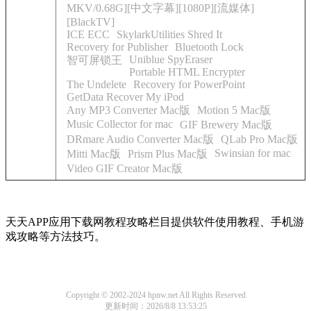
MKV/0.68G][中文字幕][1080P][流媒体]
[BlackTV]
ICE ECC
SkylarkUtilities Shred It
Recovery for Publisher
Bluetooth Lock
Uniblue SpyEraser
智可屏锁王
Portable HTML Encrypter
The Undelete
Recovery for PowerPoint
GetData Recover My iPod
Any MP3 Converter Mac版
Motion 5 Mac版
Music Collector for mac
GIF Brewery Mac版
DRmare Audio Converter Mac版
QLab Pro Mac版
Swinsian for mac
Mitti Mac版
Prism Plus Mac版
Video GIF Creator Mac版
天天APP应用下载网教程攻略栏目提供软件使用教程、手机游
戏攻略等方法技巧。
Copyright © 2002-2024 hpnw.net All Rights Reserved
更新时间：2026/8/8 13:53:25