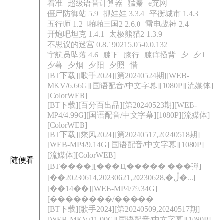
看准
超级语音计算器
猛秦
e充网
僵尸防御站 5.9
抓娃娃 3.3.4
平衡城市 1.4.3
五行师 1.2
啪啪三国2 2.6.0
雷电战神 2.4
开炮吧坦克 1.4.1
太极熊猫2 1.3.9
不思议的迷宫 0.8.190215.05-0.0.132
宇航员坠落 4.6
膝下
膝行
膝痒搔背
夕
夕1
夕暮
夕烟
夕阳
夕照
惜
[BT下载][歌手2024][第20240524期][WEB-
MKV/6.66G][国语配音/中文字幕][1080P][流媒体]
[ColorWEB]
[BT下载][百分百出品][第20240523期][WEB-
MP4/4.99G][国语配音/中文字幕][1080P][流媒体]
[ColorWEB]
[BT下载][乘风2024][第20240517,20240518期]
[WEB-MP4/9.14G][国语配音/中文字幕][1080P]
[流媒体][ColorWEB]
随便看
[BT����][���Ҵ����� ���弾]
[��20230614,20230621,20230628,�ڵ�...]
[��14��][WEB-MP4/79.34G]
[��������/�����
[BT下载][歌手2024][第20240509,20240517期]
[WEB-MKV/11.00G][国语配音/中文字幕][1080P]