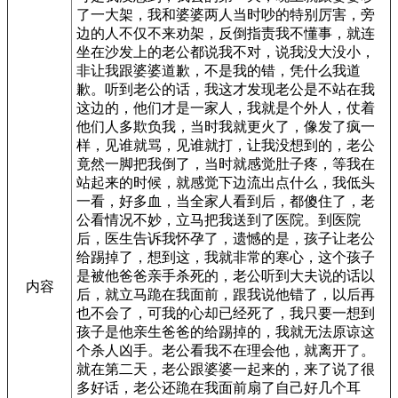
了一大架，我和婆婆两人当时吵的特别厉害，旁
边的人不仅不来劝架，反倒指责我不懂事，就连
坐在沙发上的老公都说我不对，说我没大没小，
非让我跟婆婆道歉，不是我的错，凭什么我道
歉。听到老公的话，我这才发现老公是不站在我
这边的，他们才是一家人，我就是个外人，仗着
他们人多欺负我，当时我就更火了，像发了疯一
样，见谁就骂，见谁就打，让我没想到的，老公
竟然一脚把我倒了，当时就感觉肚子疼，等我在
站起来的时候，就感觉下边流出点什么，我低头
一看，好多血，当全家人看到后，都傻住了，老
公看情况不妙，立马把我送到了医院。到医院
后，医生告诉我怀孕了，遗憾的是，孩子让老公
给踢掉了，想到这，我就非常的寒心，这个孩子
是被他爸爸亲手杀死的，老公听到大夫说的话以
内容
后，就立马跪在我面前，跟我说他错了，以后再
也不会了，可我的心却已经死了，我只要一想到
孩子是他亲生爸爸的给踢掉的，我就无法原谅这
个杀人凶手。老公看我不在理会他，就离开了。
就在第二天，老公跟婆婆一起来的，来了说了很
多好话，老公还跪在我面前扇了自己好几个耳