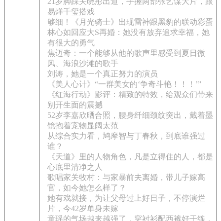
21岁脚踩关晓彤出道，手握两部张艺谋大片，跟
易烊千玺搭戏
够细！《月光骑士》出现雷神跟黑豹的联动彩蛋
林心如回应大S再婚：她没有放弃追求幸福，她
有很大的勇气
焦迈奇：一个能够从他的歌声里感受到夏日微
风、海浪沙滩的歌手
刘涛，她是一个真正努力的演员
《美人心计》“一群美女的‘争奇斗艳！！！’”
《红海行动》影评：精致的特效，给观众们带来
别开生面的震撼
52岁李嘉欣晒合照，腰身纤细颈纹突出，戴着墨
镜抱着宠物显阔太范
从综合实力看，鸠摩智与丁春秋，到底谁强过
谁？
《天道》里的人物角色，凡是立得住的人，都是
心底里清净之人
歌唱家关牧村：与家暴前夫离婚，带儿子嫁高
官，如今她怎么样了？
她有戏就接，为让父母过上好日子，不停演烂
片，今42岁单身未嫁
童瑶的气场越来越强了，穿衬衫配西裤好干练，