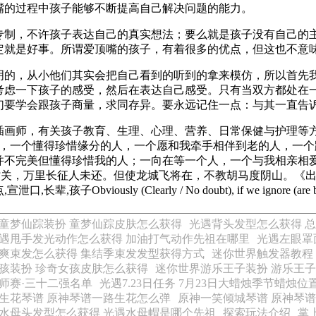
嘴的过程中孩子能够不断提高自己解决问题的能力。
专制，不许孩子表达自己的真实想法；要么就是孩子没有自己的
定就是好事。所谓爱顶嘴的孩子，有着很多的优点，但这也不意
明的，从小他们其实会把自己看到的听到的拿来模仿，所以首先
考虑一下孩子的感受，然后在表达自己感受。只有当双方都处在
们要学会跟孩子商量，求同存异。要永远记住一点：与其一直告
插画师，有关孩子教育、生理、心理、营养、日常保健与护理等
个人，一个懂得珍惜缘分的人，一个愿和我牵手相伴到老的人，一
懂得珍惜我的人；一向在等一个人，一个与我相亲相爱的人，一个我们相互都
.王昌龄150.秦时明月汉时关，万里长征人未还。但使龙城飞将在，不教胡马
usly (Clearly / No doubt), if we ignore (are blind to) t
童梦仙踪装扮 童梦仙踪皮肤怎么获得
光遇背头发型怎么获得 
遇甩手发光动作怎么获得 加油打气动作先祖在哪里
光遇左眼罩
爽束发怎么获得 集结季束发发型获得方式
迷你世界触发器教程
孩装扮 珍奇女孩皮肤怎么获得
迷你世界游乐王子装扮 游乐王
师赛·三十二强名单
光遇7.23日任务 7月23日大蜡烛季节蜡烛位
生花琴谱 原神琴谱一路生花怎么弹
原神一笑倾城琴谱 原神琴
水母头发型怎么获得 光遇水母帽是哪个先祖
探索玩法介绍
掌