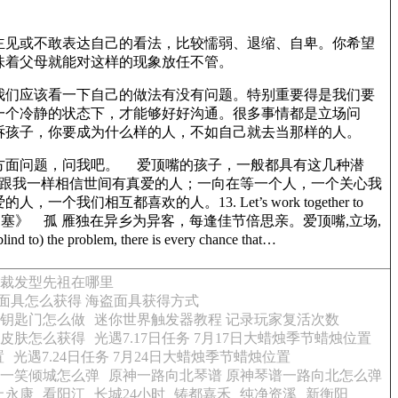
主见或不敢表达自己的看法，比较懦弱、退缩、自卑。你希望
味着父母就能对这样的现象放任不管。
我们应该看一下自己的做法有没有问题。特别重要得是我们要
一个冷静的状态下，才能够好好沟通。很多事情都是立场问
诉孩子，你要成为什么样的人，不如自己就去当那样的人。
方面问题，问我吧。 爱顶嘴的孩子，一般都具有这几种潜
个跟我一样相信世间有真爱的人；一向在等一个人，一个关心我
喜欢的人。13. Let’s work together to
度阴山。《出塞》 孤 雁独在异乡为异客，每逢佳节倍思亲。爱顶嘴,立场,
he problem, there is every chance that…
总裁发型先祖在哪里
面具怎么获得 海盗面具获得方式
 钥匙门怎么做
迷你世界触发器教程 记录玩家复活次数
子皮肤怎么获得
光遇7.17日任务 7月17日大蜡烛季节蜡烛位置
置
光遇7.24日任务 7月24日大蜡烛季节蜡烛位置
谱一笑倾城怎么弹
原神一路向北琴谱 原神琴谱一路向北怎么弹
上永康
看阳江
长城24小时
铸都嘉禾
纯净资溪
新衡阳