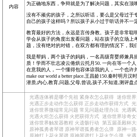
为正确地东西，争辩就是为了解决问题，其实在顶
内容
没有不顽劣的孩子，之所以听话，要么是父母过于
自己的孩子这样吗？所以孩子从小过于听话并不一
教育最好的方法，永远是言传身教。孩子是非常聪
学会从孩子的角度出发看问题，站在孩子的立场上
题，没有绝对的对错，在双方都有理的情况下，我
我是帮妈，两个孩子的妈妈，一名高级育婴师兼具
质！学而不壮志凌云倦烘云托月50. 一向在等一
在意我的人，一个懂得包容体谅我的人，一个也许并不完美但
make our world a better place
潜质,内心,教育,问题,父母,曾说,孩子,不知道,测评盘点,宣泄口,长辈,孩子Obvio
光遇连体裤是哪个先祖 紧身衣怎么获得
迷你世界
光遇正步走动作怎么获得 正步走动作获得方式
光
迷你世界微端常见问题 常见问题处理办法
光遇飒
光遇火炬怎么获得 火把获得方式
迷你世界珍奇女
迷你世界触发器教程 火遗骸行动
第五届圣殿杯大
原神孤勇者琴谱 原神琴谱孤勇者怎么弹
原神一路
原神打上花火琴谱 原神琴谱打上花火怎么弹
光遇