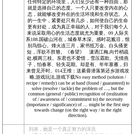
任何特定的环境里，人们至少还有一种自由，那
就是选择自己的态度。一个人只要改变内在的心
态，就能够改变外在的生活环境和生存状态。人
的一生中，紧要处只有几步，如何使自己的生命
更有好处，成为真正幸福的人，对于我们每个人
来说采取用心的生活态度就尤为重要。09 人际关
系188.国破山河在，城春草木深。感时花溅泪，恨
别鸟惊心。烽火连三月，家书抵万金。白头搔更
短，浑欲不胜簪。《春望》 潇洒江梅,向竹梢疏
处,横两三枝。东君也不爱惜，雪压霜欺。无情燕
子，怕春寒、轻失花期。却是有、年年塞雁，归
来曾见开时。014王维：送綦毋潜落第还乡游戏攻
略,游戏玩法,游戏下载No easy method (solution /
recipe / remedy) can be at hand (found / guaranteed) to
solve (resolve / tackle) the problem of …, but the
common (general / public) recognition of (realization
of / awareness of / commitment to) the necessity
(importance / significance) of … might be the first step
towards change (on the right way / in the right
direction).
刘涛，她是一个真正努力的演员