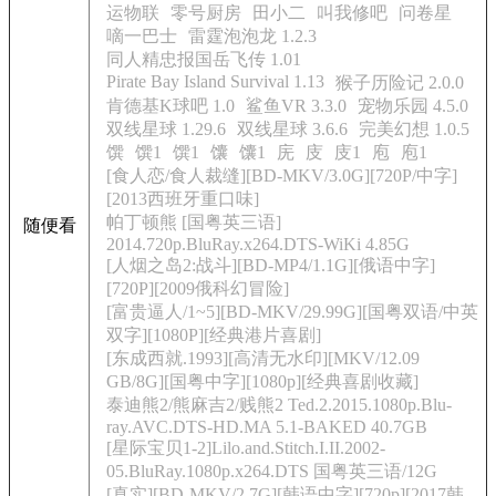
运物联
零号厨房
田小二
叫我修吧
问卷星
嘀一巴士
雷霆泡泡龙 1.2.3
同人精忠报国岳飞传 1.01
Pirate Bay Island Survival 1.13
猴子历险记 2.0.0
肯德基K球吧 1.0
鲨鱼VR 3.3.0
宠物乐园 4.5.0
双线星球 1.29.6
双线星球 3.6.6
完美幻想 1.0.5
馔
馔1
馔1
馕
馕1
庑
庋
庋1
庖
庖1
[食人恋/食人裁缝][BD-MKV/3.0G][720P/中字]
[2013西班牙重口味]
帕丁顿熊 [国粤英三语]
随便看
2014.720p.BluRay.x264.DTS-WiKi 4.85G
[人烟之岛2:战斗][BD-MP4/1.1G][俄语中字]
[720P][2009俄科幻冒险]
[富贵逼人/1~5][BD-MKV/29.99G][国粤双语/中英
双字][1080P][经典港片喜剧]
[东成西就.1993][高清无水印][MKV/12.09
GB/8G][国粤中字][1080p][经典喜剧收藏]
泰迪熊2/熊麻吉2/贱熊2 Ted.2.2015.1080p.Blu-
ray.AVC.DTS-HD.MA 5.1-BAKED 40.7GB
[星际宝贝1-2]Lilo.and.Stitch.I.II.2002-
05.BluRay.1080p.x264.DTS 国粤英三语/12G
[真实][BD-MKV/2.7G][韩语中字][720p][2017韩