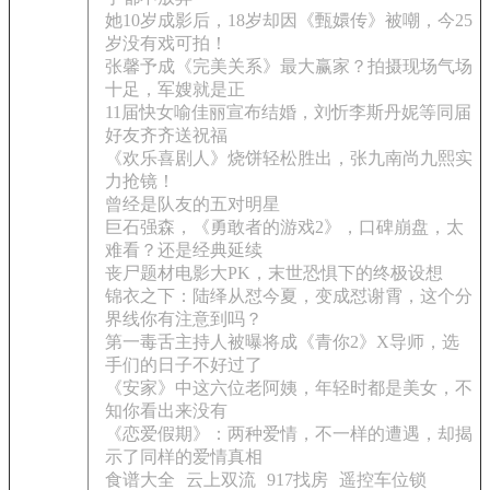
她10岁成影后，18岁却因《甄嬛传》被嘲，今25
岁没有戏可拍！
张馨予成《完美关系》最大赢家？拍摄现场气场
十足，军嫂就是正
11届快女喻佳丽宣布结婚，刘忻李斯丹妮等同届
好友齐齐送祝福
《欢乐喜剧人》烧饼轻松胜出，张九南尚九熙实
力抢镜！
曾经是队友的五对明星
巨石强森，《勇敢者的游戏2》，口碑崩盘，太
难看？还是经典延续
丧尸题材电影大PK，末世恐惧下的终极设想
锦衣之下：陆绎从怼今夏，变成怼谢霄，这个分
界线你有注意到吗？
第一毒舌主持人被曝将成《青你2》X导师，选
手们的日子不好过了
《安家》中这六位老阿姨，年轻时都是美女，不
知你看出来没有
《恋爱假期》：两种爱情，不一样的遭遇，却揭
示了同样的爱情真相
食谱大全
云上双流
917找房
遥控车位锁