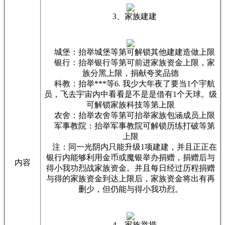
3、家族建建
城堡：抬举城堡等第可解锁其他建建造做上限
银行：抬举银行等第可前进家族资金上限，家
族分黑上限，捐献夸奖品德
科教：抬举***等6. 我少大年夜了要当1个宇航
员，飞去宇宙内中看看是不是是借有1个天球。级
可解锁家族科技等第上限
农舍：抬举农舍等第可抬举家族包涵成员上限
军事教院：抬举军事教院可解锁历练打破等第
上限
注：同一光阴内只能升级1项建建，并且正正在
银行内能够利用金币或魔银举办捐赠，捐赠后与
内容
得小我功烈战家族资金。并且每日经过历程捐赠
与得的家族资金到达上限后，家族资金将出有再
删少，但仍能与得小我功烈。
4、家族举措