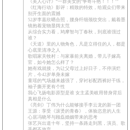
《美人心计》“一群美女的‘争奇斗艳！！！’”
《红海行动》影评：精致的特效，给观众们带来
别开生面的震撼
52岁李嘉欣晒合照，腰身纤细颈纹突出，戴着墨
镜抱着宠物显阔太范
从综合实力看，鸠摩智与丁春秋，到底谁强过
谁？
《天道》里的人物角色，凡是立得住的人，都是
心底里清净之人
歌唱家关牧村：与家暴前夫离婚，带儿子嫁高
官，如今她怎么样了？
她有戏就接，为让父母过上好日子，不停演烂
片，今42岁单身未嫁
童瑶的气场越来越强了，穿衬衫配西裤好干练，
袖子撕开更有个性
我心飞扬电影原型是谁 女主孟美岐用替身背后
真相是什么
《亮剑》丁伟为什么能够接手李云龙的新一团
王源：享受《滚烫的青春》，体验恣意的人生
心居冯晓琴与顾磊婚姻带来的思考
张艺兴出道十年，坚持一条路走到黑，演员、歌
手都不放弃