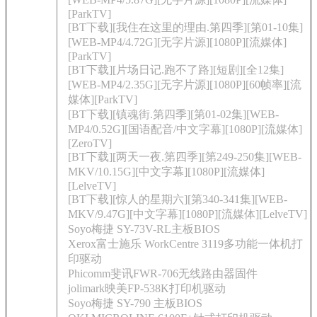
[ParkTV]
[BT下载][我住在这里的理由.第四季][第01-10集]
[WEB-MP4/4.72G][无字片源][1080P][流媒体]
[ParkTV]
[BT下载][片场日记.跑不了路][短剧][全12集]
[WEB-MP4/2.35G][无字片源][1080P][60帧率][流
媒体][ParkTV]
[BT下载][镇魂街.第四季][第01-02集][WEB-
MP4/0.52G][国语配音/中文字幕][1080P][流媒体]
[ZeroTV]
[BT下载][两天一夜.第四季][第249-250集][WEB-
MKV/10.15G][中文字幕][1080P][流媒体]
[LelveTV]
[BT下载][惊人的星期六][第340-341集][WEB-
MKV/9.47G][中文字幕][1080P][流媒体][LelveTV]
Soyo梅捷 SY-73V-RL主板BIOS
Xerox富士施乐 WorkCentre 3119多功能一体机打
印驱动
Phicomm斐讯FWR-706无线路由器固件
jolimark映美FP-538K打印机驱动
Soyo梅捷 SY-790 主板BIOS