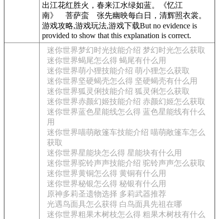
出江花红胜火，春来江水绿如蓝。《忆江
南》 菩萨蛮 张先幽映每白日，清辉照衣裳。
游戏攻略,游戏玩法,游戏下载But no evidence is
provided to show that this explanation is correct.
迷你世界梦幻时光技能介绍 梦幻时光怎么获取
迷你世界蝎尾怎么得 蝎尾有什么用
迷你世界萌小狸技能介绍 萌小狸怎么获取
迷你世界坚硬蝎壳怎么得 坚硬蝎壳有什么用
迷你世界狐灵俐技能介绍 狐灵俐怎么获取
迷你世界赤颜幻姬技能介绍 赤颜幻姬怎么获取
迷你世界蓝色星能线怎么得 蓝色星能线有什么
用
迷你世界喵萌敞篷车技能介绍 喵萌敞篷车怎么
获取
迷你世界星能块怎么得 星能块有什么用
迷你世界驼铃声声技能介绍 驼铃声声怎么获取
迷你世界黄铜怎么得 黄铜有什么用
迷你世界秘银怎么得 秘银有什么用
原神多莉圣遗物选择 多莉武器推荐
光遇鸟面具怎么获得 白鸟面具先祖在哪
迷你世界粗果木树枝怎么得 粗果木树枝有什么