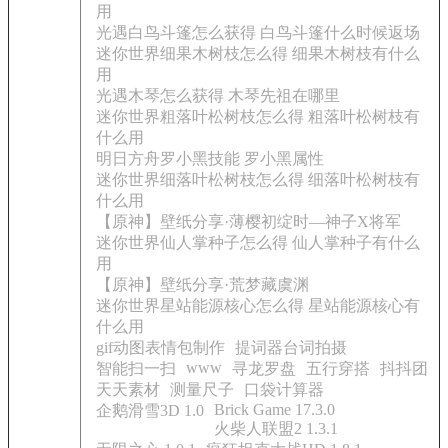
用
光遇白鸟斗篷怎么获得 白鸟斗篷什么时候返场
迷你世界细果木树枝怎么得 细果木树枝有什么
用
光遇木琴怎么获得 木琴先祖在哪里
迷你世界粗落叶松树枝怎么得 粗落叶松树枝有
什么用
明日方舟罗小黑技能 罗小黑属性
迷你世界细落叶松树枝怎么得 细落叶松树枝有
什么用
【原神】壁纸分享·薄樱初绽时—神子X将军
迷你世界仙人掌种子怎么得 仙人掌种子有什么
用
【原神】壁纸分享·荒梦藏虞渊
迷你世界星站能源核心怎么得 星站能源核心有
什么用
gif动图表情包制作
提词器台词拍摄
www
智能扫一扫
寻龙罗盘
五行穿搭
抖抖团
天天素材
测量尺子
口袋计算器
Brick Game 17.3.0
企鹅滑雪3D 1.0
火柴人联盟2 1.3.1