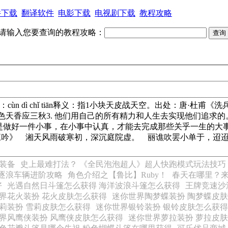
件下载
翻译软件
电影下载
电视剧下载
教程攻略
请输入您要查询的教程攻略：
ùn dì chǐ tiān释义：指1小块天皮战天空。出处：唐·杜
天香应三秋3. 他们用自己的所有精力和人生去实现他们追求的
事中认真，才能去完成那些关乎一生的大事。58. Helen has set an 
暮江吟》 湘天风雨破寒初，深沉庭院虚。 丽谯吹罢小单于，迢
装备
史上最难打法？ 《全民泡泡超人》超人快跑模式玩法技巧
、逐浪车辆进阶攻略
角色介绍之【鲁比】Ruby！
春天在哪里？来
好
光遇自然日斗篷怎么获得 海洋波浪斗篷怎么获得
王牌竞速沙
界花火装扮 花火皮肤怎么获得
迷你世界陶梦蝶装扮 陶梦蝶皮
莉装扮 雪莉皮肤怎么获得
迷你世界银铃装扮 银铃皮肤怎么获得
界风鹰侠装扮 风鹰侠皮肤怎么获得
迷你世界萝拉装扮 萝拉皮