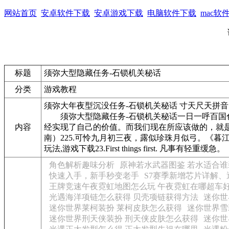
网站首页
安卓软件下载
安卓游戏下载
电脑软件下载
mac软
标题
须弥大型隐藏任务-石锁机关秘话
分类
游戏教程
须弥大年夜型沉没任务-石锁机关秘话 寸天尺天拼音：c
须弥大型隐藏任务-石锁机关秘话一日一呼百国色
内容
经实现了自己的价值。而我们现在所应该做的，就是做好一件小事，在小
南）225.可怜九月初三夜，露似珍珠月似弓。《
玩法,游戏下载23.First things first. 凡事有轻重缓急。
角色解析趣味分析
原神若水武器图鉴 若水适合谁
快速入手，新手秒变老手
S7赛季新增芯片详解
王牌竞速午夜霓虹地图怎么玩 午夜霓虹在哪超车
光遇海洋项链怎么获得 贝壳项链获得方法
迷你世
迷你世界莱柯装扮 莱柯皮肤怎么获得
迷你世界雪
迷你世界刑天侠装扮 刑天侠皮肤怎么获得
迷你世