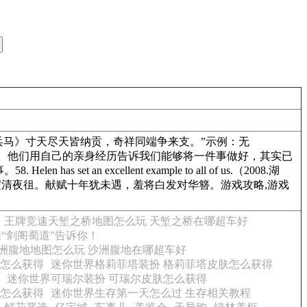
甫《洗兵马》寸天尽天皆纳贡，奇祥同端争来支。”示例：无
。他们用自己的亲身经历告诉我们能够将一件事做好，其实已
excellent example to all of us.（2008.湖
迢清夜徂。献赋十年犹未遇，羞将白发对华簪。游戏攻略,游戏
王牌竞速天堑之桥地图怎么玩 天堑之桥在哪超车好
“剑阁蜀道”告诉你！
洲腹地地图怎么玩 沙洲腹地在哪超车好
肤怎么获得
迷你世界格莉菲塔装扮 格莉菲塔皮肤怎么获得
迷你世界可瑞尔装扮 可瑞尔皮肤怎么获得
肤怎么获得
迷你世界生存第一天怎么过 生存相关教程