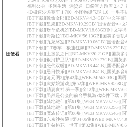
光遇正太发型怎么得 正太发型先祖在哪里
光遇粉
福利公会
多淘生活
涂贸通
口袋智力题库 2.4.7
4D极速沙滩赛车 1.700
小怪物抓气球 1.0
一毛不
[BT下载][致命女郎][BD-MKV/44.34GB][中文字幕]
[BT下载][星愿][BD-MKV/19.29GB][国语配音/中文
[BT下载][堡垒危机2][BD-MKV/18.63GB][中文字幕
[BT下载][哥斯拉][BD-MKV/56.13GB][国英多音轨
[BT下载][九龙冰室][BD-MKV/19.06GB][国语配音
[BT下载][GT赛车：极速狂飙][BD-MKV/26.22GB
随便看
[BT下载][土拨鼠之日][BD-MKV/20.21GB][国英
[BT下载][银河护卫队3][BD-MKV/39.73GB][国英
[BT下载][绝代双骄][BD-MKV/18.44GB][国语配音
[BT下载][忌日快乐][BD-MKV/61.84GB][国英多音
[BT下载][沧元图2][第42集][WEB-MP4/3.03G][国语
[BT下载][灰姑娘游戏][第52集][WEB-MKV/0.68G][
[BT下载][萌妻食神.第一季][全12集][WEB-MKV/6.0
[BT下载][虽然是公会的前台手机游戏软件下载，因为讨厌
[BT下载][陆地键仙][第91集][WEB-MKV/0.77G][国语
[BT下载][陆地键仙][第91集][WEB-MKV/0.25G][国语
[BT下载][魔农传记][第06集][WEB-MKV/0.54G][国
[BT下载][东京沙拉碗][第04-06集][WEB-MKV/7.43G
[BT下载][千朵桃花一世开][第32集][WEB-MKV/0.63