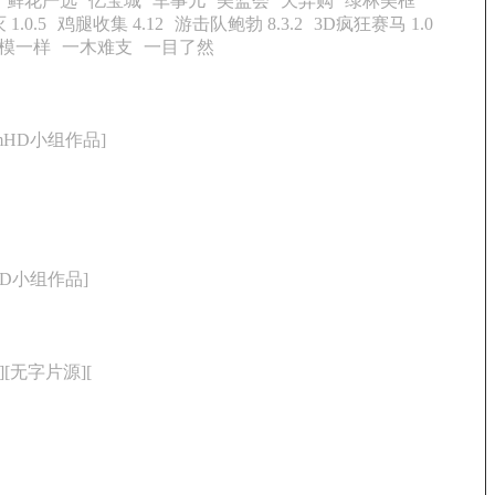
鲜花严选
亿宝城
车事儿
美监会
天异购
绿林美框
.0.5
鸡腿收集 4.12
游击队鲍勃 8.3.2
3D疯狂赛马 1.0
模一样
一木难支
一目了然
eamHD小组作品]
mHD小组作品]
[无字片源][