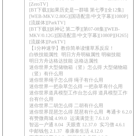
[ZeroTV]
[BT下载][如果历史是一群喵 第七季][全12集]
[WEB-MKV/2.80G][国语配音/中文字幕][1080P]
[流媒体][ParkTV]
[BT下载][妖神记 第二季][第07-08集][WEB-
MKV/0.12G][国语配音/中文字幕][1080P][H265]
[流媒体][ParkTV]
【1分种速学】教你简单读懂草系反应！
白铁技能属性
明日方舟明椒属性 明椒技能
明日方舟达格达技能 达格达属性
迷你世界大型储物箱（竖）怎么得 大型储物箱
（竖）有什么用
迷你世界绳子怎么得 绳子有什么用
迷你世界一把杂草怎么得 一把杂草有什么用
迷你世界道具模型工作台怎么得 道具模型工作
台有什么用
迷你世界二胡怎么得 二胡有什么用
迷你世界琵琶怎么得 琵琶有什么用
粤通卡 6.2.0
有赞微商城 4.99.0
运满满货主 7.6.1.0
智远一户通 8.04
天眼查 12.37.0
实习僧 4.6.1
中邮钱包 2.1.37
泰康泰生活 4.12.0