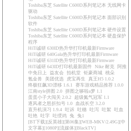
Toshiba东芝 Satellite C600D系列笔记本 无线网卡
驱动
Toshiba东芝 Satellite C600D系列笔记本 面部识别
软件
Toshiba东芝 Satellite C600D系列笔记本 硬件设置
Toshiba东芝 Satellite C600D系列笔记本 硬盘保护
程序
HiTi诚研 630ID热升华打印机最新Firmware
HiTi诚研 640Gala热升华打印机最新Firmware
HiTi诚研 631ID热升华打印机最新Firmware
HiTi诚研 643ID打印机最新固件
Nike 耐克
阿推
中免日上
益友会
拍机堂
钜豪商城
桃朵
氪金兽
美团优选
虎宝再生
真王H5 1.0.2
终极狂飙3D漂移 1.6.1
赛车游戏精品推荐 1.0.0
江南style拼图 2.0
拼图之哆啦a梦 1.1
蛋蛋小子大闯关 2.0.2
超级氮气冠军 1.1
逐风者之怒折扣号 1.0
血战长空 3.2.0
直升机演习 1.9.4
吐诉
吐穗
吐泻
吐絮
吐血
吐艳
吐字
吐绶鸡
兔
兔1
[BT下载][反英雄][第06集][WEB-MKV/2.49G][中
文字幕][1080P][流媒体][BlackTV]