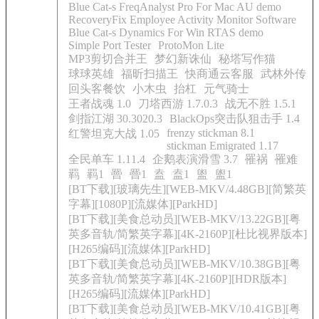
Blue Cat-s FreqAnalyst Pro For Mac AU demo
RecoveryFix Employee Activity Monitor Software
Blue Cat-s Dynamics For Win RTAS demo
Simple Port Tester
ProtoMon Lite
MP3剪切合并王
梦幻新诛仙
秘塔写作猫
球球英雄
福昕扫描王
快商通云客服
武林外传
回头客餐饮
小木虫
抬杠
元气骑士
王者战魂 1.0
刀塔西游 1.7.0.3
战无不胜 1.5.1
剑指江湖 30.3020.3
BlackOps突击队狙击手 1.4
frenzy stickman 8.1
红警坦克大战 1.05
stickman Emigrated 1.17
全民单车 1.11.4
企鹅表演滑雪 3.7
罹祸
罹难
羁
羁1
罾
罾1
盍
盍1
盥
盥1
[BT下载][玻璃先生][WEB-MKV/4.48GB][简繁英
字幕][1080P][流媒体][ParkHD]
[BT下载][美食总动员][WEB-MKV/13.22GB][粤
英多音轨/简繁英字幕][4K-2160P][杜比视界版本]
[H265编码][流媒体][ParkHD]
[BT下载][美食总动员][WEB-MKV/10.38GB][粤
英多音轨/简繁英字幕][4K-2160P][HDR版本]
[H265编码][流媒体][ParkHD]
[BT下载][美食总动员][WEB-MKV/10.41GB][粤