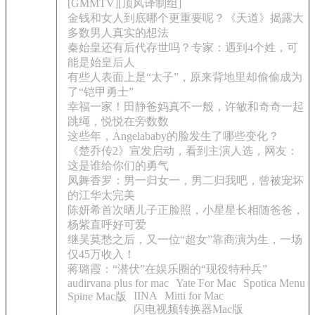
[GMMTV][顶风译制组]
金钱和女人到底哪个更重要呢？《天道》揭露大
多数男人真实的想法
秦始皇还有后代存世吗？专家：遇到4个姓，可
能是始皇后人
有些人表面上是“太子”，原来背地里却偷偷成为
了“铠甲勇士”
幸福一家！田静爸妈真不一般，许敏和奇奇一起
跳绳，悦悦在旁数数
这些年，Angelababy的脸发生了哪些变化？
《楚乔传2》宣发启动，看到主演人选，网友：
这是谁给你们的勇气
凤舞香罗：男一归女一，男二归我吧，曾被宠坏
的江华太完美
陈妍希首次晒儿子正脸照，小星星长相随爸爸，
杨紫直呼好可爱
继吴莫愁之后，又一位“超女”靠商演为生，一场
仅45万收入！
蒋璐霞：“潜伏”在娱乐圈的“现役特种兵”
audirvana plus for mac
Yate For Mac
Spotica Menu
IINA
Mitti for Mac
Spine Mac版
闪电视频转换器Mac版