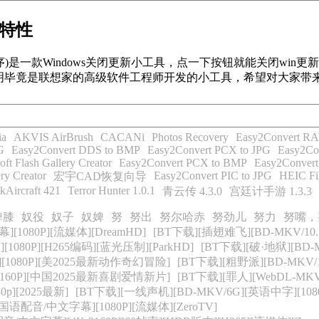
特性
)是一款Windows关闭更新小工具，点一下按钮就能关闭win更新了
毕竟是联想家的高级软件工程师开发的小工具，希望对大家带来帮
ia
AKVIS AirBrush
CACANi
Photos Recovery
Easy2Convert R
G
Easy2Convert DDS to BMP
Easy2Convert PCX to JPG
Easy2Co
ft Flash Gallery Creator
Easy2Convert PCX to BMP
Easy2Conver
ry Creator
Easy2Convert PIC to JPG
HEIC Fil
宏宇CAD恢复向导
kAircraft 421
Terror Hunter 1.0.1
青云传 4.3.0
宫廷计手游 1.3.3
婢膝
奴役
奴子
奴婢
努
努出
努尔哈赤
努劲儿
努力
努嘴，
[1080P][流媒体][DreamHD]
[BT下载][插翅难飞][BD-MKV/10.
1080P][H265编码][蓝光压制][ParkHD]
[BT下载][破·地狱][BD-
字][1080P][美2025最新动作奇幻冒险]
[BT下载][粗野派][BD-MKV/
][2160P][中国2025最新喜剧爱情新片]
[BT下载][罪人][WebDL-MK
p][2025最新]
[BT下载][一线声机][BD-MKV/6G][英语中字][10
[国语配音/中文字幕][1080P][流媒体][ZeroTV]