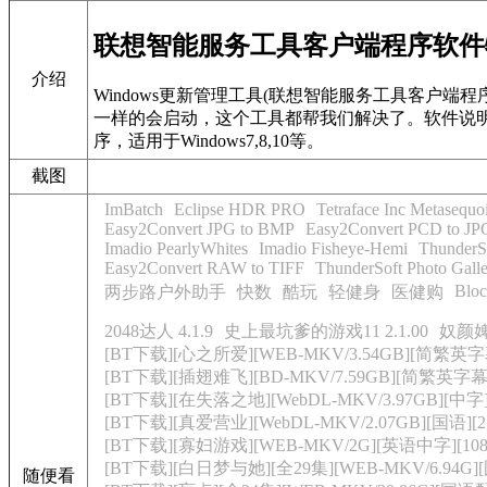
联想智能服务工具客户端程序软件
介绍
Windows更新管理工具(联想智能服务工具客户端程序
一样的会启动，这个工具都帮我们解决了。软件说明
序，适用于Windows7,8,10等。
截图
ImBatch
Eclipse HDR PRO
Tetraface Inc Metasequo
Easy2Convert JPG to BMP
Easy2Convert PCD to JP
Imadio PearlyWhites
Imadio Fisheye-Hemi
ThunderSo
Easy2Convert RAW to TIFF
ThunderSoft Photo Galle
Bloc
两步路户外助手
快数
酷玩
轻健身
医健购
2048达人 4.1.9
史上最坑爹的游戏11 2.1.00
奴颜
[BT下载][心之所爱][WEB-MKV/3.54GB][简繁英字幕]
[BT下载][插翅难飞][BD-MKV/7.59GB][简繁英字幕][
[BT下载][在失落之地][WebDL-MKV/3.97GB][中
[BT下载][真爱营业][WebDL-MKV/2.07GB][国语
[BT下载][寡妇游戏][WEB-MKV/2G][英语中字][1080
[BT下载][白日梦与她][全29集][WEB-MKV/6.94G]
随便看