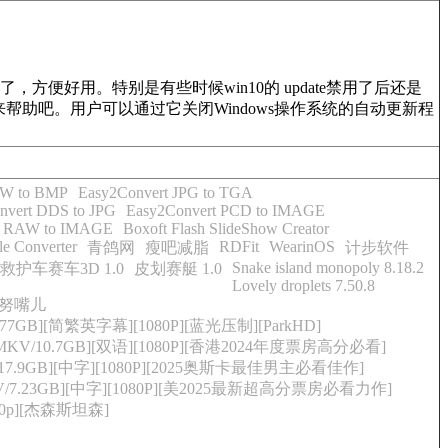
，方便好用。特别是有些时候win10的 update禁用了后还是
助吧。用户可以通过它关闭Windows操作系统的自动更新程
AW to BMP
Easy2Convert JPG to TGA
nvert DDS to JPG
Easy2Convert PCD to IMAGE
t RAW to IMAGE
Boxoft Flash SlideShow Creator
e Converter
RDFit
WearinOS
青鸽网
瘦吧减脂
计步软件
Snake island monopoly 8.18.2
救护车赛车3D 1.0
皮划赛艇 1.0
Lovely droplets 7.50.8
努嘴儿
77GB][简繁英字幕][1080P][蓝光压制][ParkHD]
MKV/10.7GB][双语][1080P][香港2024年度票房高分必看]
17.9GB][中字][1080P][2025奥斯卡最佳男主必看佳作]
V/7.23GB][中字][1080P][美2025最新超高分票房必看力作]
80p][杰森斯坦森]