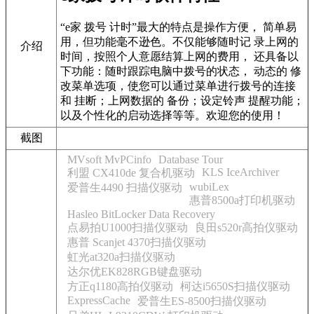
“e家 拨号 计时”最大的特点是操作方便， 简单易
用，但功能毫不逊色。不仅能够随时记 录上网的
介绍
时间，按照个人意愿结算上网的费用， 还具备以
下功能：随时跟踪电脑中拨号的状态， 动态的 修
改菜单选项，使您可以通过菜单进行拨号的连接
和 挂断；上网数据的 备份；设定铃声 提醒功能；
以及个性化的启动选择等等。欢迎您的使用！
截图
MVsoft MvPCinfo
Database Tour
KLS IceArchiver
利盟 CX410de 复合机驱动
wubiLex
爱普生4490 扫描仪驱动
惠普8500a打印机驱动
Hasleo BitLocker Data Recovery
点易拍U1000扫描仪驱动
良田s520r高拍仪驱动
惠普 Scanjet 4370扫描仪驱动
虹光at320a扫描仪驱动
达尔优EK828RGB键盘驱动
方正q1180高拍仪驱动
柯达i5650S扫描仪驱动
ExpressCache
爱普生ES-8500扫描仪驱动