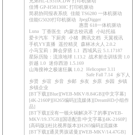
兄弟HL-L9310CDW 打印机驱动
佳博 GP-H58130IC 打印机驱动
简易协同报表系统
佳能 TS6280 一体机驱动
JpegDigger
佳能G5020打印机驱动
惠普 618一体机驱动
Luna
丁香医生
内蒙古校讯通
小站托福
爱卡汽车
下厨房
小猪
腾讯文档
天翼视讯
手机YY直播
遥控精灵
森林冰火人 2.0.2
小马宝莉：舞会穿搭 1.1
西域风云 5.1.17187
星际历险：流浪地球 1.13.2
战术射击训练营 1.0
折越 1.0
迷你西游 1.5.169
Helicopter 3.11
山海搜神之极速狂飙 1.0.2
Safe Fall 7.14
乡下人
乡贤
乡谊
乡音
乡邮
乡友
乡原
乡园
乡镇
乡镇企业
[BT下载][Blue][WEB-MKV/8.84GB][中文字幕]
[4K-2160P][H265编码][流媒体][DreamHD小组作
品]
[BT下载][没有一顿火锅解决不了的事][WEB-
MKV/19.37GB][国语配音/中文字幕][4K-2160P]
[高码版][杜比视界版本][H265编码][流媒体
[BT下载][通灵男孩诺曼][WEB-MKV/14.47GB]