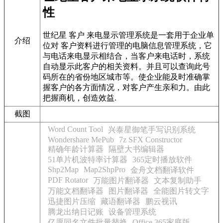
性
世纪星 客户 来电显示管理系统是一套用于企业单
介绍
位对 客户资料进行管理的电脑信息管理系统，它
与电话来电显示相结合，当客户来电话时，系统
自动显示此客户的相关资料。并且可以查询此号
码所在的省份地区城市等。使企业能及时准确掌
握客户的各方面情况，对客户产生亲和力。由此
把握商机，创造效益.
截图
Word Count Tool
兴泰星御笔手写识别系统
Wondershare MePub
7z SFX Constructor
精确年龄计算器
隔壁大书编辑器
51单片机波特率计算器
365定时播放软件
Shp2Map
Map2ShpPro
金舟文档翻译软件
PDF Rotator
万能图片翻译器
文本复制助手
万能文档翻译器
图片翻译器
全能图片转文字
迅捷图片压缩
藏语翻译器
鹏云视讯
腾龙出纳日记账
设备管理系统
亿愿同名文件批量替换
Office 365家庭版