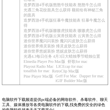
造梦西游4手机版憨憨牛技能表 憨憨牛怎么得
光遇三角花纹面具怎么获得 额前绘有神秘三角
的面具
造梦西游4手机版狂暴牛魔技能表 狂暴牛魔怎么
得
造梦西游4手机版嗷嗷虎技能表 嗷嗷虎怎么得
造梦西游4手机版云寅兽技能表 云寅兽怎么得
迷你世界魔闪闪装扮 魔闪闪皮肤怎么获得
迷你世界烽灵装扮 烽灵皮肤怎么获得
迷你世界悠妮装扮 悠妮皮肤怎么获得
光遇4.3每日任务 4月3日大蜡烛季节蜡烛位置
Elmedia Player Pro Mac版
虾歌for mac
Playout Radio Mac
LICEcap for mac
tonalfish for mac
RetroClip Mac版
Geff For Mac
Dapper for mac
Pine Player Mac版
iGIF Builder Mac版
电脑软件下载频道提供pc端必备的网络软件、杀毒软件、聊天
工具、媒体播放等各类电脑软件的下载,找免费的安全的绿色
的电脑软件就来天天下载平台!