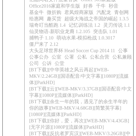
Office2016家庭和学生版
好券
千牛
秒音
基金牛
微折购
君凤煌商家版
汽配龙
青创网
给惠网
趣买货
超级大海战之帝国的崛起 1.3.5
瑞奇叮当酷跑 1.4
记忆训练法 1.2
灵刃传说 1.1
仙灵物语-新职业龙裔 1.2.105
突击队 1.01
捕鸭子 1.10
萌动水果-模拟枪战 1.0.3017
僵尸来了 2.12
大头足球世界杯 Head Soccer Cup 2014 11
公事
公事公办
公室
公署
公私
公私合营
公私兼顾
公司
公诉
公堂
[BT下载][中华英雄之风云再起][WEB-
MKV/2.24GB][国语配音/中文字幕][1080P][流媒
体][ParkHD]
[BT下载][云][WEB-MKV/3.37GB][国语配音/中文
字幕][1080P][流媒体][ParkHD]
[BT下载][余生一年的我，遇见了的余生半年的
你的故事][WEB-MKV/4.68GB][简繁英字幕]
[1080P][流媒体][ParkHD]
[BT下载][你好，爱，再次][WEB-MKV/4.43GB]
[无字片源][1080P][流媒体][ParkHD]
[BT下载][反抗者罗宾汉][WEB-MKV/3.26GB][中