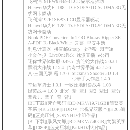
飞利浦191EW9FB/93 LCD显示器驱动
Huawei华为ET188 TD-HSDPA/TD-SCDMA 3G无
线网卡驱动
飞利浦192E1SB/93 LCD显示器驱动
Huawei华为ET128 TD-HSDPA/TD-SCDMA 3G无
线网卡驱动
Nook PDF Converter
ImTOO Blu-ray Ripper SE
A-PDF To Black/White
云票
早安生活
利息计算器
拼直邮Group
收游帮
园产递
LiveOnePick
小金伴投
速派直播
e公司
迷你世界体验服 0.49.5
贪吃蛇大作战 5.0.3.1
黑洞大作战 1.15.4
传奇世界手游 4.2.1.26
Stickman Shooter 3D 1.4
真·三国无双 霸 1.3.0
弓箭手大作战 1.4.0
幸运草骑士 1.0.1
一败涂地野兽战斗 1.08
绿茵战神 1.0.0
北冥
辈
辈1
辈2
辈出
辈分
辈数儿
辈子
背
背1
[BT下载][死亡密码][BD-MKV/19.71GB][简繁英
字幕][4K-2160P][HDR+杜比视界双版本][H265编
码][蓝光压制][SONYHD小组作品]
[BT下载][暴风女郎][BD-MKV/7.40GB][简繁英字
幕][1080P][蓝光压制][ParkHD小组作品]