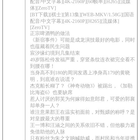
配音/中文字幕][4K-2160P][60帧率][H265][流媒
体][ZeroTV]
[BT下载][棋士][第13集][WEB-MKV/1.58G][国语
配音/中文字幕][4K-2160P][H265][流媒体]
[ZeroTV]
正宗啤酒鸭的做法
《新宿事件》可能是成龙演技最好的电影，同时
也蕴藏着民生问题
宸汐缘幻境到几集结束
49岁陈松伶发福严重，穿竖条纹连衣裙完全看不
到腰在哪！
当身高不到180的周润发遇上净身高179的黄晓
明，到底谁在说谎？
杰克船长糊了？《神奇动物3》被踢出，《加勒
比海盗6》也要缺席
惹人讨厌的郭芙为何嫁得如意郎君，可爱的郭襄
却单身一人？
谁注意果郡王在温实初面前，对甄嬛的称呼？是
对皇嫂最大的尊重
王一博和汪涵之间的关系依旧不错，但他极力避
免借助他的人脉
只有粉丝为朱之文呐喊助威，而村民和当年提携