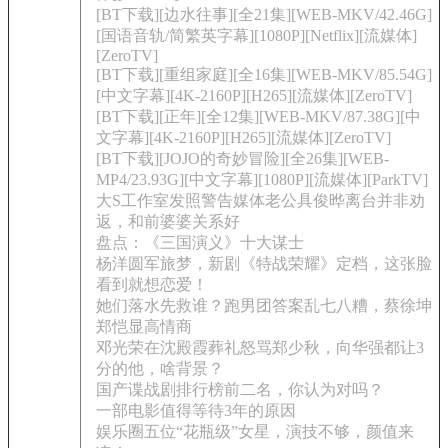
[BT下载][边水往事][全21集][WEB-MKV/42.46G]
[国语音轨/简繁英字幕][1080P][Netflix][流媒体]
[ZeroTV]
[BT下载][重组家庭][全16集][WEB-MKV/85.54G]
[中文字幕][4K-2160P][H265][流媒体][ZeroTV]
[BT下载][正年][全12集][WEB-MKV/87.38G][中
文字幕][4K-2160P][H265][流媒体][ZeroTV]
[BT下载][JOJO的奇妙冒险][全26集][WEB-
MP4/23.93G][中文字幕][1080P][流媒体][ParkTV]
大S工作室发照警告媒体老公具俊晔离台并非劝
返，和前婆婆关系好
盘点：《三国演义》十大谋士
杨洋圆军旅梦，新剧《特战荣耀》定档，这张脸
看到就想恋爱！
她们落水先救谁？跑男团答案乱七八糟，蔡徐坤
郑恺显高情商
邓光荣在沈殿霞葬礼怒骂郑少秋，向华强都让3
分的他，啥背景？
国产谍战剧排行榜前二名，你认为对吗？
一部电影值得等待3年的原因
娱乐圈五位“花瓶级”女星，演技不够，颜值来