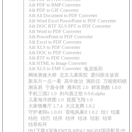
Ailt PDF to BMP Converter
Ailt PDF to GIF Converter
Ailt All Document to PDF Converter
Ailt Word Excel PowerPoint to PDF Converter
Ailt DOC RTF XLS PPT to PDF Converter
Ailt Word to PDF Converter
Ailt PowerPoint to PDF Converter
Ailt Excel to PDF Converter
Ailt XLS to PDF Converter
Ailt DOC to PDF Converter
Ailt RTF to PDF Converter
Ailt HTML to Image Converter
Ailt XLS to EMF Converter
兔灵医药
网络测速大师
北京儿童医院
爱问医生诊室
新东方一点一看
高中政治
测距仪
万能密码锁
测亩易
宁盾令牌
雍和宫 2.0
财富跑酷 1.0.0
手机三国2 1.0
剑与盾之歌 0.9.6.alpha
儿童海洋拼图 1.0
屁股飞翔 1.0
大家饿餐厅 2.7.4
大汉龙腾 1.0.2
守护者阿u 1.0.01
雷电风暴II 1.0.2
结3
结案
结疤
结巴
结拜
结伴
结冰
结彩
结草
结草衔环
[BT下载][深海][WEB-MP4/1.86GB][国语配音/中