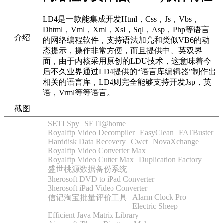
LD4是一款能集成开发Html，Css，Js，Vbs，
Dhtml，Vml，Xml，Xsl，Sql，Asp，Php等语言
介绍
的网络编程软件，支持语法加亮和类似VB6的动
态提示，操作非常方便，而且提供中、英双界
面，由于内核采用原创的LDU技术，这意味着今
后不久业界通过LD4提供的“语言库编辑器”制作出
相关的语言库，LD4则完全能够支持开发Jsp，英
语，Vrml等等语言。
截图
SETI Spy
SETI@home
Royalftp Video Decompiler
EasyClean
FATBuster
Harddisk Data Recovery
Cwct
NovaXchange
Royalftp Video Converter Max
Royalftp Video Cutter Max
Duplication Factory
盛世桃源数据备份系统
3herosoft DVD to iPad Converter
3herosoft iPad Video Converter
Alarm Clock Pro
信记淘宝批量评价工具
Electric Sheep
Efficient Java Matrix Library