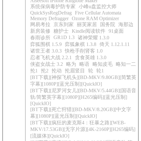
Aiseesoft iPhone Ringtone Maker
系统保病毒护防专家
小峰u盘监控大师
QuickSysRegDefrag
Five Cellular Automata
Memory Defragger
Ozone RAM Optimizer
网易考拉
京东到家
丽芙家居
国务院
海那边
新房装修
糖护士
Kindle阅读软件
91桌面
GR1D 1.3
春雨诊所
诸神荣耀 1.3.0
弈狐围棋 1.5.9
弈狐象棋 1.3.8
倚天 1.12.1.11
诸世王者 3.0.3
快枪手削肾客 1.0
忍者飞机大战 2.2.1
贪食英雄 1.3.0
侠盗女战士 3.2
略为
略语
略知皮毛
略知一二
抡1
抡2
抡动
抡眉竖目
轮
轮1
[BT下载][神探飞机头][BD-MKV/9.80GB][简繁英
字幕][1080P][蓝光压制][QuickIO]
[BT下载][尼罗河女儿][BD-MKV/5.44GB][国语音
轨/简繁英字幕][1080P][H265编码][蓝光压制]
[QuickIO]
[BT下载][死亡狩猎][BD-MKV/8.20GB][中文字
幕][1080P][蓝光压制][QuickIO]
[BT下载][疯狂的麦克斯4：狂暴之路][WEB-
MKV/17.53GB][无字片源][4K-2160P][H265编码]
[流媒体][QuickIO]