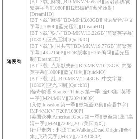
[BT下载][麻将][BD-MKV/9.69GB][国语音轨/简
繁英字幕][1080P][H265编码][蓝光压制]
[DreamHD]
[BT下载][麻将][BD-MP4/3.63GB][国语配音/中文
字幕][1080P][蓝光压制][DreamHD]
[BT下载][铁爪][BD-MKV/13.22GB][简繁英字幕]
[1080P][蓝光压制][QuickIO]
[BT下载][同甘共苦][BD-MKV/19.77GB][简繁英
字幕][4K-2160P][HDR版本][H265编码][蓝光压
制][DreamHD]
随便看
[BT下载][克莱默夫妇][BD-MKV/10.78GB][简繁
英字幕][1080P][蓝光压制][QuickIO]
[BT下载][乱][BD-MKV/12.48GB][中文字幕]
[1080P][蓝光压制][QuickIO]
[怪奇物语 Stranger Things 第一季][全08集][英语
中字][MP4/MKV][720P/1080P]
[入侵 Invasion 第一季][更新至03集][英语中字]
[MP4/MKV][720P/1080P]
[美国众神.American.Gods 第一季][更至第1集][高
清中字][MP4][720P][2017美国奇幻]
[行尸走肉：起源 The.Walking.Dead.Origins][全4
集][英语无字][MKV][720P/1080P]