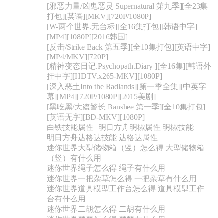
[邪恶力量/凶鬼恶灵 Supernatural 第九季][全23集
打包][英语][MKV][720P/1080P]
[W-两个世界.无台标][全16集打包][韩语中字]
[MP4][1080P][2016韩国]
[反击/Strike Back 第五季][全10集打包][英语中字]
[MP4/MKV][720P]
[精神变态日记.Psychopath.Diary ][全16集][韩语外
挂中字][HDTV.x265-MKV][1080P]
[深入恶土Into the Badlands][第一季全集][中英字
幕][MP4][720P/1080P][2015美剧]
[黑吃黑/大盗警长 Banshee 第一季][全10集打包]
[英语无字][BD-MKV][1080P]
白铁技能属性
明日方舟明椒属性 明椒技能
明日方舟达格达技能 达格达属性
迷你世界大型储物箱（竖）怎么得 大型储物箱
（竖）有什么用
迷你世界绳子怎么得 绳子有什么用
迷你世界一把杂草怎么得 一把杂草有什么用
迷你世界道具模型工作台怎么得 道具模型工作
台有什么用
迷你世界二胡怎么得 二胡有什么用