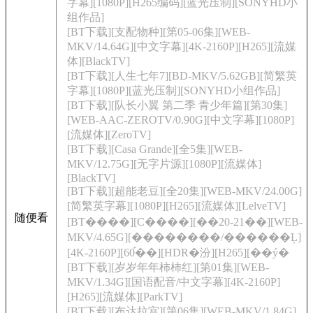
字幕][1080P][H265编码][蓝光压制][SONYHD小
组作品]
[BT下载][支配物种][第05-06集][WEB-
MKV/14.64G][中文字幕][4K-2160P][H265][流媒
体][BlackTV]
[BT下载][人生七年7][BD-MKV/5.62GB][简繁英
字幕][1080P][蓝光压制][SONYHD小组作品]
[BT下载][队长小翼 第二季 青少年篇][第30集]
[WEB-AAC-ZEROTV/0.90G][中文字幕][1080P]
[流媒体][ZeroTV]
[BT下载][Casa Grande][全5集][WEB-
MKV/12.75G][无字片源][1080P][流媒体]
[BlackTV]
[BT下载][超能老豆][全20集][WEB-MKV/24.00G]
[简繁英字幕][1080P][H265][流媒体][LelveTV]
随便看
[BT����][С����][��20-21��][WEB-
MKV/4.65G][��������/������Ļ]
[4K-2160P][60֡��][HDR�汾][H265][��ý�
[BT下载][岁岁年年柿柿红][第01集][WEB-
MKV/1.34G][国语配音/中文字幕][4K-2160P]
[H265][流媒体][ParkTV]
[BT下载][布达拉宫][第06集][WEB-MKV/1.84G]