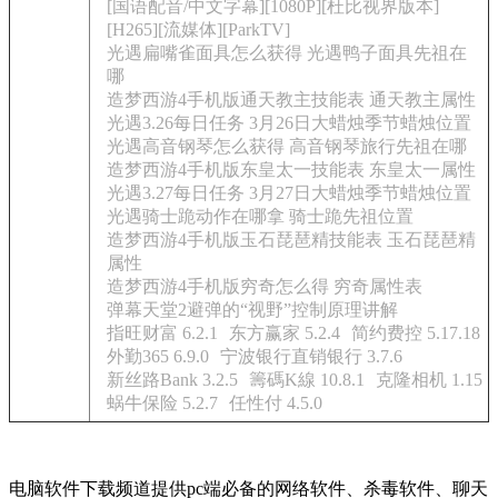
[国语配音/中文字幕][1080P][杜比视界版本]
[H265][流媒体][ParkTV]
光遇扁嘴雀面具怎么获得 光遇鸭子面具先祖在
哪
造梦西游4手机版通天教主技能表 通天教主属性
光遇3.26每日任务 3月26日大蜡烛季节蜡烛位置
光遇高音钢琴怎么获得 高音钢琴旅行先祖在哪
造梦西游4手机版东皇太一技能表 东皇太一属性
光遇3.27每日任务 3月27日大蜡烛季节蜡烛位置
光遇骑士跪动作在哪拿 骑士跪先祖位置
造梦西游4手机版玉石琵琶精技能表 玉石琵琶精
属性
造梦西游4手机版穷奇怎么得 穷奇属性表
弹幕天堂2避弹的“视野”控制原理讲解
指旺财富 6.2.1
东方赢家 5.2.4
简约费控 5.17.18
外勤365 6.9.0
宁波银行直销银行 3.7.6
新丝路Bank 3.2.5
籌碼K線 10.8.1
克隆相机 1.15
蜗牛保险 5.2.7
任性付 4.5.0
电脑软件下载频道提供pc端必备的网络软件、杀毒软件、聊天