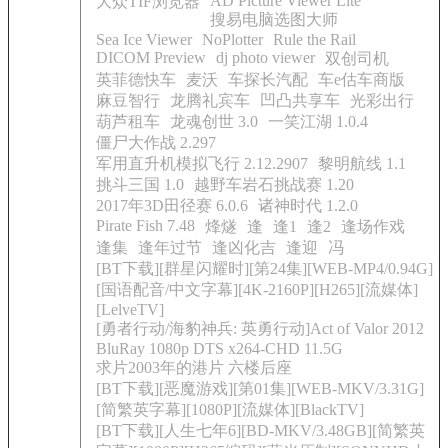
AD Picture Viewer Lite
大众TIF浏览器
搜易电脑选图大师
Sea Ice Viewer
NoPlotter
Rule the Rail
DICOM Preview
dj photo viewer
双创司机
英菲德快车
麦沃
车探长汽配
车e估车商版
麻豆智行
龙腾礼宾车
凹凸共享车
光彩出行
葫芦租车
龙魂创世 3.0
一笑江湖 1.0.4
僵尸大作战 2.297
军用直升机模拟飞行 2.12.2907
黎明航线 1.1
挑斗三国 1.0
越野车岩石挑战赛 1.20
2017年3D田径赛 6.0.6
诸神时代 1.2.0
Pirate Fish 7.48
烽燧
逢
逢1
逢2
逢场作戏
逢集
逢年过节
逢凶化吉
逢迎
冯
[BT下载][群星闪耀时][第24集][WEB-MP4/0.94G]
[国语配音/中文字幕][4K-2160P][H265][流媒体]
[LelveTV]
[勇者行动/海豹神兵: 英勇行动]Act of Valor 2012
BluRay 1080p DTS x264-CHD 11.5G
求片2003年的港片 六楼后座
[BT下载][恶魔游戏][第01集][WEB-MKV/3.31G]
[简繁英字幕][1080P][流媒体][BlackTV]
[BT下载][人生七年6][BD-MKV/3.48GB][简繁英