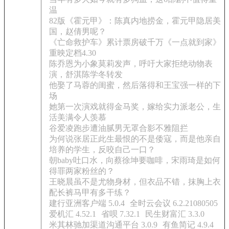
温
82版《霍元甲》：陈真内地捞金，霍元甲隐居美
国，赵倩男呢？
《亡命救护车》累计票房破千万《一点就到家》
重映定档4.30
陈乔恩为小象莫莉发声，呼吁大家拒绝动物表
演，舒淇陈学冬转发
他娶了马蓉的闺蜜，然后落得和王宝强一样的下
场
她第一次演戏就得金马奖，嫁给实力派老公，生
活美满令人羡慕
谷爱凌跑步遭油腻男无罩合影不雅阻拦
为何说张居正此生最恨的不是倭寇，而是他亲自
培养的学生，反咬自己一口？
朝baby吐口水，向蔡徐坤要咖啡，宋雨琦是如何
得罪两家粉丝的？
王晓晨虽不是尤物身材，但衣品不错，抹胸上衣
配长裤马甲有多干练？
建行亚洲客户端 5.0.4
全时云会议 6.2.21080505
爱机汇 4.52.1
省呗 7.32.1
民生财富汇 3.3.0
米其林驰加渠道沟通平台 3.0.9
有鱼简记 4.9.4