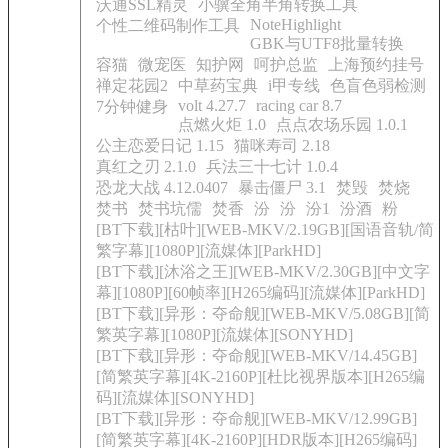
沃通SSL精灵
小骥全角半角转换工具
NoteHighlight
个性二维码制作工具
GBK与UTF8批量转换
容猫
微宠医
知护网
呵护总监
上海预约挂号
禅定花园2
中草药宝典
i甲专线
色盲色弱检测
volt 4.27.7
racing car 8.7
7分钟健身
点燃火炬 1.0
点点农场乐园 1.0.1
公主恋爱日记 1.15
猫咪寿司 2.18
真红之刃 2.1.0
兵法三十七计 1.0.4
恐龙大战 4.12.0407
暴击僵尸 3.1
焚毁
焚烧
焚书
焚书坑儒
焚香
汾
汾
汾1
汾酒
粉
[BT下载][枯叶][WEB-MKV/2.19GB][国语音轨/简
繁字幕][1080P][流媒体][ParkHD]
[BT下载][沐浴之王][WEB-MKV/2.30GB][中文字
幕][1080P][60帧率][H265编码][流媒体][ParkHD]
[BT下载][异形：夺命舰][WEB-MKV/5.08GB][简
繁英字幕][1080P][流媒体][SONYHD]
[BT下载][异形：夺命舰][WEB-MKV/14.45GB]
[简繁英字幕][4K-2160P][杜比视界版本][H265编
码][流媒体][SONYHD]
[BT下载][异形：夺命舰][WEB-MKV/12.99GB]
[简繁英字幕][4K-2160P][HDR版本][H265编码]