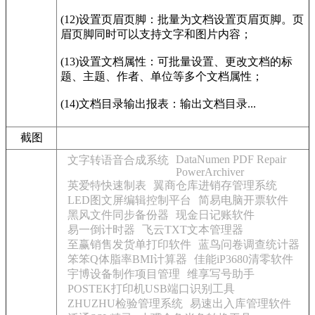
(12)设置页眉页脚：批量为文档设置页眉页脚。页
眉页脚同时可以支持文字和图片内容；
(13)设置文档属性：可批量设置、更改文档的标
题、主题、作者、单位等多个文档属性；
(14)文档目录输出报表：输出文档目录...
截图
DataNumen PDF Repair
文字转语音合成系统
PowerArchiver
英爱特快速制表
翼商仓库进销存管理系统
LED图文屏编辑控制平台
简易电脑开票软件
黑风文件同步备份器
现金日记账软件
易一倒计时器
飞云TXT文本管理器
至赢销售发货单打印软件
蓝鸟问卷调查统计器
笨笨Q体脂率BMI计算器
佳能iP3680清零软件
宇博设备制作项目管理
维享写号助手
POSTEK打印机USB端口识别工具
ZHUZHU检验管理系统
易速出入库管理软件