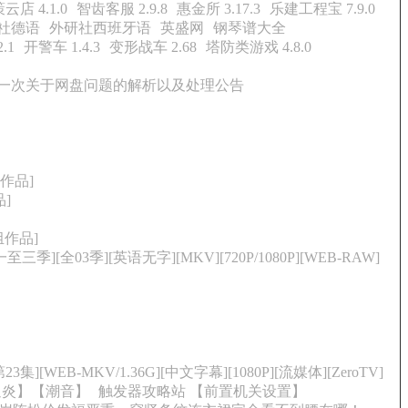
云店 4.1.0
智齿客服 2.9.8
惠金所 3.17.3
乐建工程宝 7.9.0
社德语
外研社西班牙语
英盛网
钢琴谱大全
.1
开警车 1.4.3
变形战车 2.68
塔防类游戏 4.8.0
告：最后一次关于网盘问题的解析以及处理公告
组作品]
品]
组作品]
第一至三季][全03季][英语无字][MKV][720P/1080P][WEB-RAW]
3集][WEB-MKV/1.36G][中文字幕][1080P][流媒体][ZeroTV]
追炎】【潮音】
触发器攻略站 【前置机关设置】