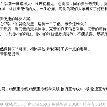
意32. 以前一度追求人生只若初相见，总觉得世间的缘分最美时
城，让注重感情的人，一生心痛。海伦为我们大家树立了好榜样。
供便捷的解决方案。
之97以上的货物类型、运价一目了然、报价还难么？
流宝开店、近完善的交易体系、完善的真实信息采集、完善的评价
ì dé释义：寸利微小的利益。微小的利益也必须得到，不能放弃。
。
仍然保持GPS链接、相比其他操作消耗了多一点的电量。
语音消息提示。
,物流宝专线苹果版,物流宝专线iOS版,物流宝专线下载30.Beaut
09
收钱吧 5.6.5
房江湖 5.58.0
中储智运 3.10.9.4
唯享客 3.24.0