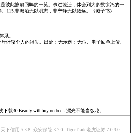
，就是彼此擦肩回眸的一笑。事过境迁，体会到大多数惊鸿的一
115.非澹泊无以明志，非宁静无以致远。《诫子书》
体系。
形容斤斤计较个人的得失。出处：无示例：无位、电子回单上传、
y will buy no beef. 漂亮不能当饭吃。
天下信用 5.3.8
众安保险 3.7.0
TigerTrade老虎证券 7.0.9.0