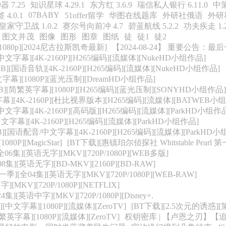
 7.25
知识星球 4.29.1
东方红 3.6.9
瑞信私人银行 6.11.0
中策
07BABY
 4.0.1
51offer留学
华图在线题库
外研社俄语
外研
皇家守卫战 1.0.2
赛尔号向前冲 4.7
碧蓝航线 5.2.2
功夫疾走 1.2
图文并茂
图像
图形
图章
图纸
徒
徒1
徒2
1080p][2024尼古拉斯凯奇最新]
【2024-08-24】 重要公
中文字幕][4K-2160P][H265编码][流媒体][NukeHD小组作品]
][国语音轨][4K-2160P][H265编码][流媒体][NukeHD小组作品]
文字幕][1080P][蓝光压制][DreamHD小组作品]
][简繁英字幕][1080P][H265编码][蓝光压制][SONYHD小组作品]
字幕][4K-2160P][杜比视界版本][H265编码][流媒体][BATWEB小
中文字幕][4K-2160P][高码版][H265编码][流媒体][ParkHD小组作
文字幕][4K-2160P][H265编码][流媒体][ParkHD小组作品]
[国语配音/中文字幕][4K-2160P][H265编码][流媒体][ParkHD小
P][MagicStar]
[BT下载][惠镇珀尔侦探社 Whitstable Pearl 
[全06集][英语无字][MKV][720P/1080P][WEB多版]
全08集][英语无字][BD-MKV][2160P][BD-RAW]
[全04集][英语无字][MKV][720P/1080P][WEB-RAW]
[MKV][720P/1080P][NETFLIX]
][英语中字][MKV][720P/1080P][Disney+.
][中文字幕][1080P][流媒体][ZeroTV]
[BT下载][2.5次元的诱惑][第2
繁英字幕][1080P][流媒体][ZeroTV]
权钥密库 | 【卢恩之刃】【