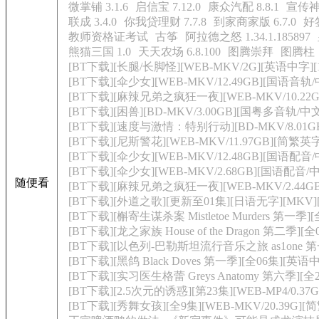
微掌铺 3.1.6
启信宝 7.12.0
康众汽配 8.8.1
宣传神器
联成 3.4.0
你我贷理财 7.7.8
到家商家版 6.7.0
好签
教师资格证考试
古筝
阿拉德之怒 1.34.1.185897
熊猫三国 1.0
天天农场 6.8.100
图腾崇拜
图腾柱
[BT下载][长腿/长脚怪][WEB-MKV/2G][英语中字][
[BT下载][伞少女][WEB-MKV/12.49GB][国语音轨/
[BT下载][麻辣兄弟之疯狂一夜][WEB-MKV/10.22GB
[BT下载][困兽][BD-MKV/3.00GB][国粤多音轨/中
[BT下载][速度与激情：特别行动][BD-MKV/8.01GB
[BT下载][尼斯警花][WEB-MKV/11.97GB][简繁英
[BT下载][伞少女][WEB-MKV/12.48GB][国语配音/
[BT下载][伞少女][WEB-MKV/2.68GB][国语配音/中
随便看
[BT下载][麻辣兄弟之疯狂一夜][WEB-MKV/2.44GB]
[BT下载][外道之歌][更新至01集][日语无字][MKV][1080
[BT下载][槲寄生谋杀案 Mistletoe Murders 第一季]
[BT下载][龙之家族 House of the Dragon 第二季][
[BT下载][以色列-巴勒斯坦流行音乐之旅 as1one 第一季]
[BT下载][黑鸽 Black Doves 第一季][全06集][英语中字]
[BT下载][实习医生格蕾 Greys Anatomy 第六季][全24集
[BT下载][2.5次元的诱惑][第23集][WEB-MP4/0.37G
[BT下载][秀舞女孩][全9集][WEB-MKV/20.39G][简