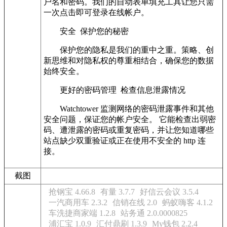
户名和密码。我们的自动表单填充工具让您只需
一次点击即可登录在线帐户。
安全 保护您的秘密
保护您的隐私是我们的重中之重。策略、创
新思维和对隐私权的尊重相结合，确保您的数据
始终安全。
更好的密码管理 检查信息泄露情况
Watchtower 监测网络的密码泄露事件和其他
安全问题，保证您的帐户安全。 它能检查出弱密
码、遭泄露的密码或重复密码，并让您知道哪些
站点缺少双重验证或正在使用不安全的 http 连
接。
截图
抢钢宝 4.66.8
有量 3.7.7
好信云会议 3.5.4
一汽商用车 2.3.2
信销在线 2.0
蚂蚁嗨客 4.1.2
车洗捷商家端 1.2.8
站务通 2.0.0000825
浦汇宝 1.0.9
汇付鼎刷 1.3.9
My钱包 2.2.4