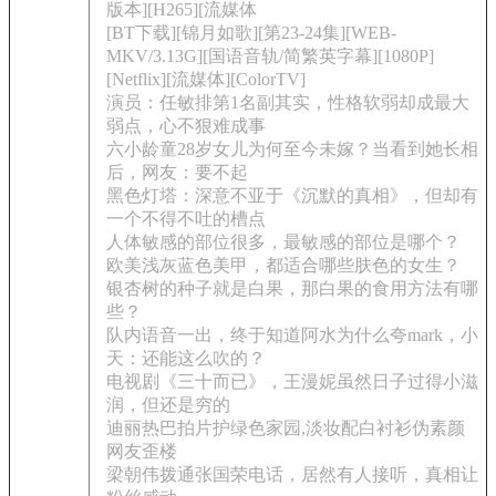
版本][H265][流媒体
[BT下载][锦月如歌][第23-24集][WEB-
MKV/3.13G][国语音轨/简繁英字幕][1080P]
[Netflix][流媒体][ColorTV]
演员：任敏排第1名副其实，性格软弱却成最大
弱点，心不狠难成事
六小龄童28岁女儿为何至今未嫁？当看到她长相
后，网友：要不起
黑色灯塔：深意不亚于《沉默的真相》，但却有
一个不得不吐的槽点
人体敏感的部位很多，最敏感的部位是哪个？
欧美浅灰蓝色美甲，都适合哪些肤色的女生？
银杏树的种子就是白果，那白果的食用方法有哪
些？
队内语音一出，终于知道阿水为什么夸mark，小
天：还能这么吹的？
电视剧《三十而已》，王漫妮虽然日子过得小滋
润，但还是穷的
迪丽热巴拍片护绿色家园,淡妆配白衬衫伪素颜
网友歪楼
梁朝伟拨通张国荣电话，居然有人接听，真相让