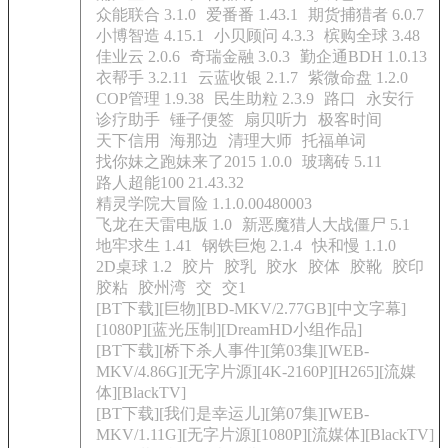
众能联合 3.1.0
爱番番 1.43.1
期货捕猎者 6.0.7
小博智造 4.15.1
小贝顾问 4.3.3
槟购全球 3.48
佳业云 2.0.6
奇瑞金融 3.0.3
勤企通BDH 1.0.13
衣帮手 3.2.11
云蓝收银 2.1.7
紫微命盘 1.2.0
COP管理 1.9.38
民生助粒 2.3.9
路口
永安行
诊疗助手
锤子便签
扇贝听力
极客时间
天下信用
海那边
清理大师
托福单词
找你妹之跑妹来了2015 1.0.0
玻璃砖 5.11
路人超能100 21.43.32
精灵学院大冒险 1.1.0.00480003
飞龙在天雷电版 1.0
新恶魔猎人大战僵尸 5.1
地牢求生 1.41
钢铁巨炮 2.1.4
快和慢 1.1.0
2D桌球 1.2
胶片
胶乳
胶水
胶体
胶靴
胶印
胶粘
胶州湾
交
交1
[BT下载][巨物][BD-MKV/2.77GB][中文字幕]
[1080P][蓝光压制][DreamHD小组作品]
[BT下载][桥下杀人事件][第03集][WEB-
MKV/4.86G][无字片源][4K-2160P][H265][流媒
体][BlackTV]
[BT下载][我们是幸运儿][第07集][WEB-
MKV/1.11G][无字片源][1080P][流媒体][BlackTV]