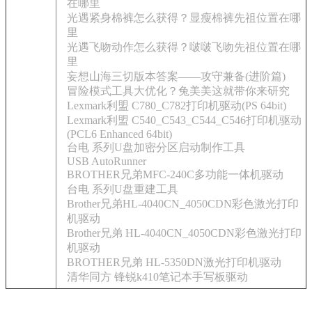
在哪里
光遇紧身棉裤怎么获得？显瘦棉裤先祖位置在哪
里
光遇飞吻动作怎么获得？啵啵飞吻先祖位置在哪
里
妄想山海三切版本答案——攻守兼备(进阶篇)
冒险模式工具大优化？兔美美这就带你来研究
Lexmark利盟 C780_C782打印机驱动(PS 64bit)
Lexmark利盟 C540_C543_C544_C546打印机驱动
(PCL6 Enhanced 64bit)
台电 系列U盘加密分区启动制作工具
USB AutoRunner
BROTHER兄弟MFC-240C多功能一体机驱动
台电 系列U盘重建工具
Brother兄弟HL-4040CN_4050CDN彩色激光打印
机驱动
Brother兄弟 HL-4040CN_4050CDN彩色激光打印
机驱动
BROTHER兄弟 HL-5350DN激光打印机驱动
清华同方 锋锐k410笔记本手写板驱动