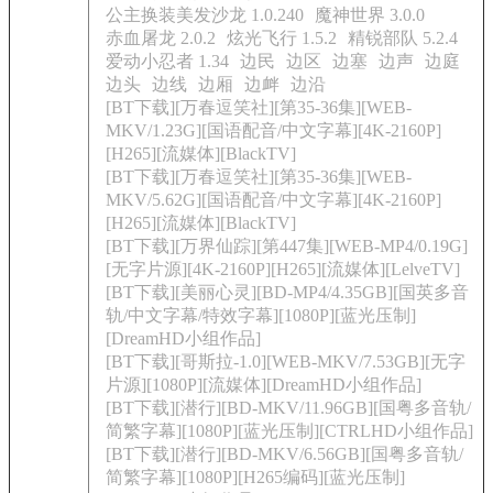
公主换装美发沙龙 1.0.240
魔神世界 3.0.0
赤血屠龙 2.0.2
炫光飞行 1.5.2
精锐部队 5.2.4
爱动小忍者 1.34
边民
边区
边塞
边声
边庭
边头
边线
边厢
边衅
边沿
[BT下载][万春逗笑社][第35-36集][WEB-
MKV/1.23G][国语配音/中文字幕][4K-2160P]
[H265][流媒体][BlackTV]
[BT下载][万春逗笑社][第35-36集][WEB-
MKV/5.62G][国语配音/中文字幕][4K-2160P]
[H265][流媒体][BlackTV]
[BT下载][万界仙踪][第447集][WEB-MP4/0.19G]
[无字片源][4K-2160P][H265][流媒体][LelveTV]
[BT下载][美丽心灵][BD-MP4/4.35GB][国英多音
轨/中文字幕/特效字幕][1080P][蓝光压制]
[DreamHD小组作品]
[BT下载][哥斯拉-1.0][WEB-MKV/7.53GB][无字
片源][1080P][流媒体][DreamHD小组作品]
[BT下载][潜行][BD-MKV/11.96GB][国粤多音轨/
简繁字幕][1080P][蓝光压制][CTRLHD小组作品]
[BT下载][潜行][BD-MKV/6.56GB][国粤多音轨/
简繁字幕][1080P][H265编码][蓝光压制]