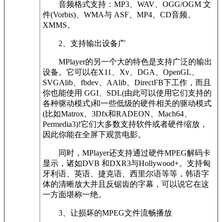
音频格式支持：MP3、WAV、OGG/OGM 文
件(Vorbis)、WMA与 ASF、MP4、CD音频、
XMMS。
2、支持输出设备广
MPlayer的另一个大的特色是支持广泛的输出
设备。它可以在X11、Xv、DGA、OpenGL、
SVGAlib、fbdev、AAlib、DirectFB下工作，而且
你也能使用 GGI、SDL(由此可以使用它们支持的
各种驱动模式)和一些低级的硬件相关的驱动模式
(比如Matrox、3Dfx和RADEON、Mach64、
Permedia3)!它们大多数支持软件或者硬件缩放，
因此你能在全屏下观赏电影。
同时，MPlayer还支持通过硬件MPEG解码卡
显示，诸如DVB 和DXR3与Hollywood+。支持匈
牙利语、英语、捷克语、西里尔语等等，韩语字
体的清晰放大并且反锯齿的字幕，可以说它在这
一方面堪称一绝。
3、让损坏的MPEG文件流畅播放