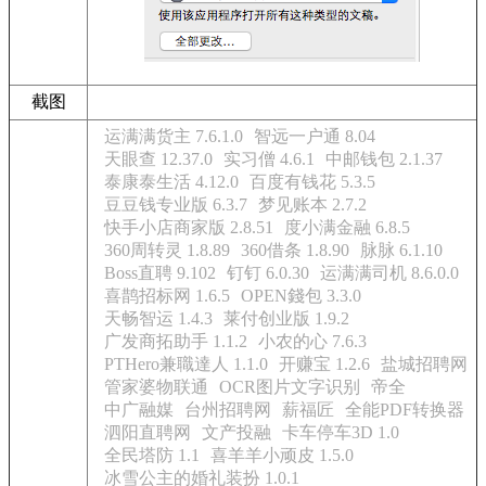
截图
运满满货主 7.6.1.0
智远一户通 8.04
天眼查 12.37.0
实习僧 4.6.1
中邮钱包 2.1.37
泰康泰生活 4.12.0
百度有钱花 5.3.5
豆豆钱专业版 6.3.7
梦见账本 2.7.2
快手小店商家版 2.8.51
度小满金融 6.8.5
360周转灵 1.8.89
360借条 1.8.90
脉脉 6.1.10
Boss直聘 9.102
钉钉 6.0.30
运满满司机 8.6.0.0
喜鹊招标网 1.6.5
OPEN錢包 3.3.0
天畅智运 1.4.3
莱付创业版 1.9.2
广发商拓助手 1.1.2
小农的心 7.6.3
PTHero兼職達人 1.1.0
开赚宝 1.2.6
盐城招聘网
管家婆物联通
OCR图片文字识别
帝全
中广融媒
台州招聘网
薪福匠
全能PDF转换器
泗阳直聘网
文产投融
卡车停车3D 1.0
全民塔防 1.1
喜羊羊小顽皮 1.5.0
冰雪公主的婚礼装扮 1.0.1