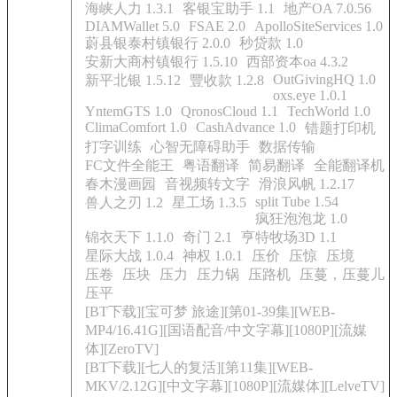
海峡人力 1.3.1
客银宝助手 1.1
地产OA 7.0.56
DIAMWallet 5.0
FSAE 2.0
ApolloSiteServices 1.0
蔚县银泰村镇银行 2.0.0
秒贷款 1.0
安新大商村镇银行 1.5.10
西部资本oa 4.3.2
OutGivingHQ 1.0
新平北银 1.5.12
豐收款 1.2.8
oxs.eye 1.0.1
YntemGTS 1.0
QronosCloud 1.1
TechWorld 1.0
ClimaComfort 1.0
CashAdvance 1.0
错题打印机
打字训练
心智无障碍助手
数据传输
FC文件全能王
粤语翻译
简易翻译
全能翻译机
春木漫画园
音视频转文字
滑浪风帆 1.2.17
split Tube 1.54
兽人之刃 1.2
星工场 1.3.5
疯狂泡泡龙 1.0
锦衣天下 1.1.0
奇门 2.1
亨特牧场3D 1.1
星际大战 1.0.4
神权 1.0.1
压价
压惊
压境
压卷
压块
压力
压力锅
压路机
压蔓，压蔓儿
压平
[BT下载][宝可梦 旅途][第01-39集][WEB-
MP4/16.41G][国语配音/中文字幕][1080P][流媒
体][ZeroTV]
[BT下载][七人的复活][第11集][WEB-
MKV/2.12G][中文字幕][1080P][流媒体][LelveTV]