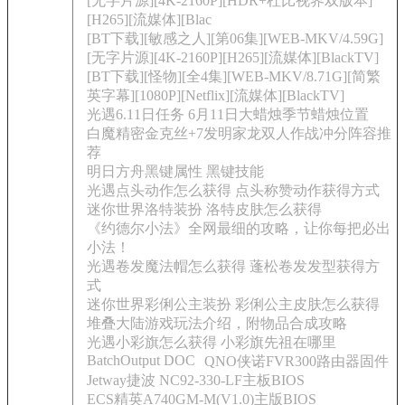
[无字片源][4K-2160P][HDR+杜比视界双版本]
[H265][流媒体][Blac
[BT下载][敏感之人][第06集][WEB-MKV/4.59G]
[无字片源][4K-2160P][H265][流媒体][BlackTV]
[BT下载][怪物][全4集][WEB-MKV/8.71G][简繁
英字幕][1080P][Netflix][流媒体][BlackTV]
光遇6.11日任务 6月11日大蜡烛季节蜡烛位置
白魔精密金克丝+7发明家龙双人作战冲分阵容推
荐
明日方舟黑键属性 黑键技能
光遇点头动作怎么获得 点头称赞动作获得方式
迷你世界洛特装扮 洛特皮肤怎么获得
《约德尔小法》全网最细的攻略，让你每把必出
小法！
光遇卷发魔法帽怎么获得 蓬松卷发发型获得方
式
迷你世界彩俐公主装扮 彩俐公主皮肤怎么获得
堆叠大陆游戏玩法介绍，附物品合成攻略
光遇小彩旗怎么获得 小彩旗先祖在哪里
BatchOutput DOC
QNO侠诺FVR300路由器固件
Jetway捷波 NC92-330-LF主板BIOS
ECS精英A740GM-M(V1.0)主版BIOS