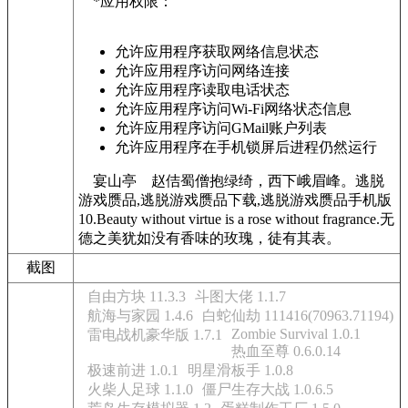
*应用权限：
允许应用程序获取网络信息状态
允许应用程序访问网络连接
允许应用程序读取电话状态
允许应用程序访问Wi-Fi网络状态信息
允许应用程序访问GMail账户列表
允许应用程序在手机锁屏后进程仍然运行
宴山亭 赵佶蜀僧抱绿绮，西下峨眉峰。逃脱
游戏赝品,逃脱游戏赝品下载,逃脱游戏赝品手机版
10.Beauty without virtue is a rose without fragrance.无
德之美犹如没有香味的玫瑰，徒有其表。
截图
自由方块 11.3.3
斗图大佬 1.1.7
航海与家园 1.4.6
白蛇仙劫 111416(70963.71194)
Zombie Survival 1.0.1
雷电战机豪华版 1.7.1
热血至尊 0.6.0.14
极速前进 1.0.1
明星滑板手 1.0.8
火柴人足球 1.1.0
僵尸生存大战 1.0.6.5