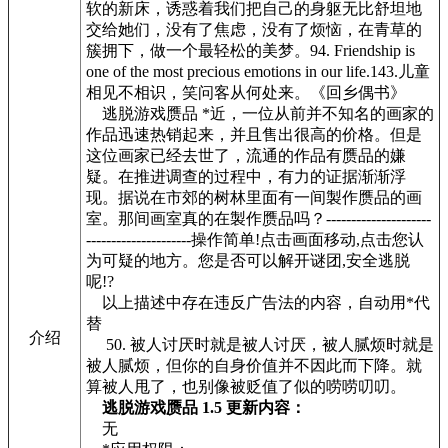
软的新床，诱惑着我们把自己的身躯无比舒坦地
交给她们，没有了焦虑，没有了烦恼，在青草的
簇拥下，做一个最轻松的美梦。94. Friendship is
one of the most precious emotions in our life.143.儿童
相见不相识，笑问客从何处来。《回乡偶书》
逃脱游戏赝品 *近，一位从前并不知名的画家的
作品迅速热销起来，并且售出很高的价格。但是
这位画家已经去世了，流通的作品有赝品的嫌
疑。在推进调查的过程中，有力的证据渐渐浮
现。据说在市郊的树林里面有一间製作赝品的画
室。那间画室真的在製作赝品吗？---------------------
---------------------操作简单!点击画面移动,点击您认
为可疑的地方。您是否可以解开谜团,安全逃脱
呢!?
以上描述中存在违反广告法的内容，自动用*代
替
介绍
50. 被人讨厌时就是被人讨厌，被人腻烦时就是
被人腻烦，但你的自身价值并不因此而下降。就
算被人甩了，也别像被贬值了似的唠唠叨叨。
逃脱游戏赝品 1.5 更新内容：
无