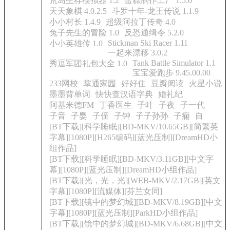
荒岛生存模拟器 1.2
蛋糕制作工厂 1.5.0
天天象棋 4.0.2.5
斗罗十年-龙王传说 1.1.9
小小村长 1.4.9
超级阿拉丁传奇 4.0
兔子先生的冒险 1.0
反恐通缉令 5.2.0
Stickman Ski Racer 1.11
小小英雄传 1.0
一起来漂移 3.0.2
Tank Battle Simulator 1.1
秀逗军团礼包大全 1.0
宝宝爱跑步 9.45.00.00
233网校
掌通家园
好好住
豆瓣阅读
火星小说
墨墨背单词
快快查汉语字典
婚礼纪
阿基米德FM
丁香医生
子叶
子夜
子一代
子音
子婴
子侄
子钟
子子孙孙
子痫
自
[BT下载][科学睡眠][BD-MKV/10.65GB][简繁英
字幕][1080P][H265编码][蓝光压制][DreamHD小
组作品]
[BT下载][科学睡眠][BD-MKV/3.11GB][中文字
幕][1080P][蓝光压制][DreamHD小组作品]
[BT下载][光，光，光][WEB-MKV/2.17GB][英文
字幕][1080P][流媒体][芬兰女同]
[BT下载][镜中的梦幻城][BD-MKV/8.19GB][中文
字幕][1080P][蓝光压制][ParkHD小组作品]
[BT下载][镜中的梦幻城][BD-MKV/6.68GB][中文