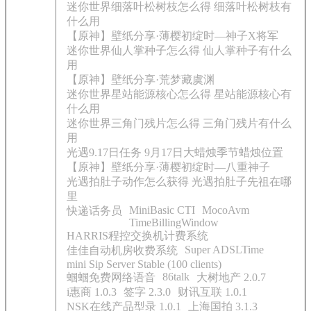
迷你世界细落叶松树枝怎么得 细落叶松树枝有
什么用
【原神】壁纸分享·薄樱初绽时—神子X将军
迷你世界仙人掌种子怎么得 仙人掌种子有什么
用
【原神】壁纸分享·荒梦藏虞渊
迷你世界星站能源核心怎么得 星站能源核心有
什么用
迷你世界三角门残片怎么得 三角门残片有什么
用
光遇9.17日任务 9月17日大蜡烛季节蜡烛位置
【原神】壁纸分享·薄樱初绽时—八重神子
光遇拍肚子动作怎么获得 光遇拍肚子先祖在哪
里
MiniBasic CTI
MocoAvm
快递话务员
TimeBillingWindow
HARRIS程控交换机计费系统
Super ADSLTime
佳佳自动机房收费系统
mini Sip Server Stable (100 clients)
86talk
蝈蝈免费网络语音
大树地产 2.0.7
i惠商 1.0.3
签字 2.3.0
财讯互联 1.0.1
NSK在线产品型录 1.0.1
上海国拍 3.1.3