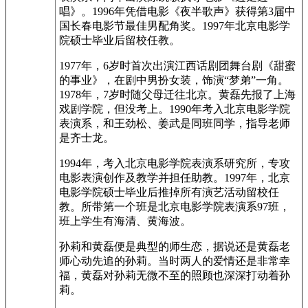
唱》。1996年凭借电影《夜半歌声》获得第3届中
国长春电影节最佳男配角奖。1997年北京电影学
院硕士毕业后留校任教。
1977年，6岁时首次出演江西话剧团舞台剧《甜蜜
的事业》，在剧中男扮女装，饰演“梦弟”一角。
1978年，7岁时随父母迁往北京。黄磊先报了上海
戏剧学院，但没考上。1990年考入北京电影学院
表演系，和王劲松、姜武是同班同学，指导老师
是齐士龙。
1994年，考入北京电影学院表演系研究所，专攻
电影表演创作及教学并担任助教。1997年，北京
电影学院硕士毕业后推掉所有演艺活动留校任
教。所带第一个班是北京电影学院表演系97班，
班上学生有海清、黄海波。
孙莉和黄磊便是典型的师生恋，据说还是黄磊老
师心动先追的孙莉。当时两人的爱情还是非常幸
福，黄磊对孙莉无微不至的照顾也深深打动着孙
莉。