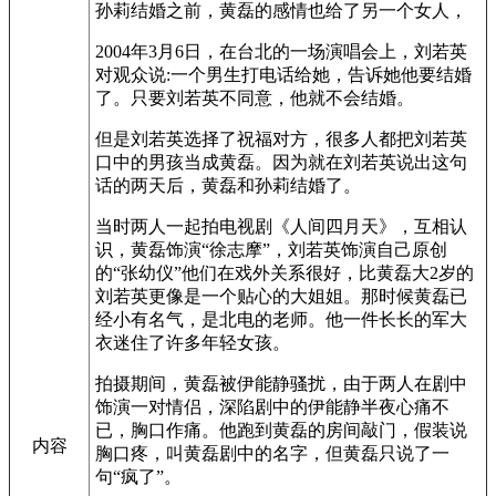
孙莉结婚之前，黄磊的感情也给了另一个女人，
2004年3月6日，在台北的一场演唱会上，刘若英
对观众说:一个男生打电话给她，告诉她他要结婚
了。只要刘若英不同意，他就不会结婚。
但是刘若英选择了祝福对方，很多人都把刘若英
口中的男孩当成黄磊。因为就在刘若英说出这句
话的两天后，黄磊和孙莉结婚了。
当时两人一起拍电视剧《人间四月天》，互相认
识，黄磊饰演“徐志摩”，刘若英饰演自己原创
的“张幼仪”他们在戏外关系很好，比黄磊大2岁的
刘若英更像是一个贴心的大姐姐。那时候黄磊已
经小有名气，是北电的老师。他一件长长的军大
衣迷住了许多年轻女孩。
拍摄期间，黄磊被伊能静骚扰，由于两人在剧中
饰演一对情侣，深陷剧中的伊能静半夜心痛不
已，胸口作痛。他跑到黄磊的房间敲门，假装说
内容
胸口疼，叫黄磊剧中的名字，但黄磊只说了一
句“疯了”。