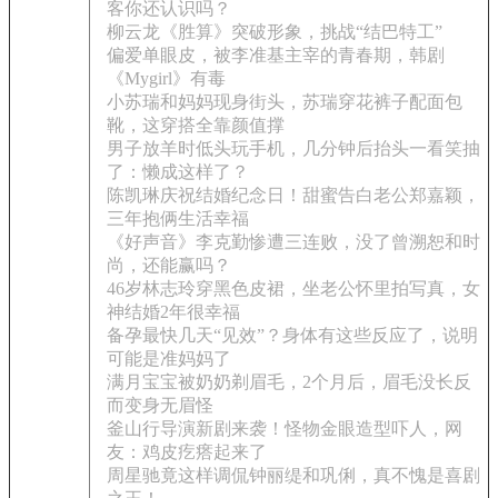
客你还认识吗？
柳云龙《胜算》突破形象，挑战“结巴特工”
偏爱单眼皮，被李准基主宰的青春期，韩剧
《Mygirl》有毒
小苏瑞和妈妈现身街头，苏瑞穿花裤子配面包
靴，这穿搭全靠颜值撑
男子放羊时低头玩手机，几分钟后抬头一看笑抽
了：懒成这样了？
陈凯琳庆祝结婚纪念日！甜蜜告白老公郑嘉颖，
三年抱俩生活幸福
《好声音》李克勤惨遭三连败，没了曾溯恕和时
尚，还能赢吗？
46岁林志玲穿黑色皮裙，坐老公怀里拍写真，女
神结婚2年很幸福
备孕最快几天“见效”？身体有这些反应了，说明
可能是准妈妈了
满月宝宝被奶奶剃眉毛，2个月后，眉毛没长反
而变身无眉怪
釜山行导演新剧来袭！怪物金眼造型吓人，网
友：鸡皮疙瘩起来了
周星驰竟这样调侃钟丽缇和巩俐，真不愧是喜剧