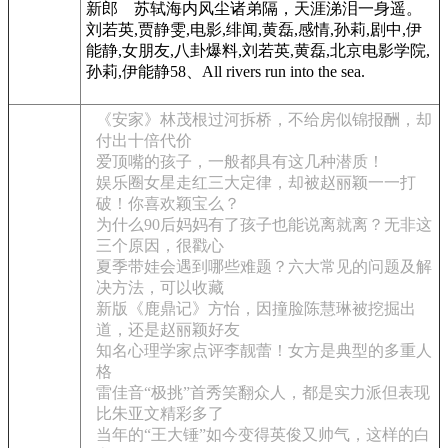
新郎 苏轼海内风尘诸弟隔，天涯涕泪一身遥。
刘若英,贾静雯,电影,绯闻,黄磊,感情,孙莉,剧中,伊
能静,女朋友,八卦爆料,刘若英,黄磊,北京电影学院,
孙莉,伊能静58、All rivers run into the sea.
《安家》林茂根过河拆桥，不给房似锦报酬，却
付出十倍代价
爱顶嘴的孩子，一般都具有这几种潜质！
娱乐圈女星走红三大定律，却被赵丽颖一一打
破！你喜欢颖宝么？
为什么90后妈妈有了孩子也能说离就离？无非这
三个原因，很戳心
夏季带娃会遇到哪些难题？六大常见的问题及解
决方法，可以收藏
新版《鹿鼎记》方怡，因撞脸陈慧琳被挖掘出
道，还是赵丽颖好友
知名心理学家点评李靓蕾！女方是典型的多重人
格
雷佳音“极挑”首秀笑翻众人，都是实力派但表现
比朱亚文精彩多了
当年的“王大锤”如今变得英俊又帅气，这样的白