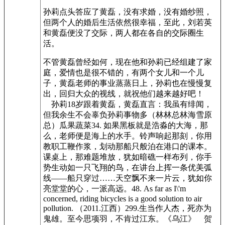
孙莉点头答应了黄磊，没有求婚，没有婚纱照，
但两个人的婚后生活依然很幸福，至此，刘若英
和黄磊便没了交际，两人都在各自的交际圈生
活。
不管黄磊曾经如何，现在他和孙莉已经组建了家
庭，爱情也是很不错的，有两个女儿和一个儿
子，黄磊老师的事业蒸蒸日上，孙莉也在慢慢复
出，回归大众的视线，就祝他们越来越好吧！
孙莉18岁跟着黄磊，黄磊直言：我虽有绯闻，
但我余生不会辜负孙莉事物多（林林总林海雪原
总）瓜果蔬菜34. 如果黑板就是浩淼的大海，那
么，老师便是海上的水手。铃声响起那刻，你用
教职工鞭作浆，划动那船只般泊在港口的课本。
课桌上，那难题堆放，犹如暗礁一样布列，你手
势生动如一只飞翔的鸟，在讲台上挥一条优美弧
线——船只穿过……天空飘不来一片云，犹如你
亮堂堂的心，一派高远。48. As far as I\'m
concerned, riding bicycles is a good solution to air
pollution. （2011.江西）299.生当作人杰，死亦为
鬼雄。至今思项羽，不肯过江东。《乌江》 贺