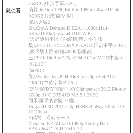
CnSCG[中英字幕/3.2G]
菊豆 Ju.Dou.1990.BluRay.1080p.x264-HDChina
随便看
9.29GB [张艺谋/巩俐]
罪恶之城2
Sin.City.A.Dame.to.K.F.2014.1080p.Half-
SBS.3D.BluRay.x264.DTS-WiKi
[大野狼和小绵羊的爱情/南方小羊牧
场].2013.HDTV.720P.X264.AC3[国语中字/3.03G]
[极限战士团/战锤40000:极限战
士].2010.BluRay.720p.x264.AC3-CMCT[中英字
幕/2.1G]
[温布尔
登].Wimbledon.2004.BluRay.720p.x264.AC3-
CMCT[中英字幕/2.77G]
[黑猩猩(DIY简繁中字)]Chimpanzee 2012 Blu-ray
1080p AVC DTS-HD MA 5.1 36.9G
雨果/雨果的冒险 3D版
Hugo.3D.3D.2011.720p.HSBS.BluRay.x264.DTS-
HDChina
X战警：逆转未来 X-
Men.D.o.F.P.2014.3D.1080p.BluRay.Half-
SBS.x264.DTS-HD.MA.7.1