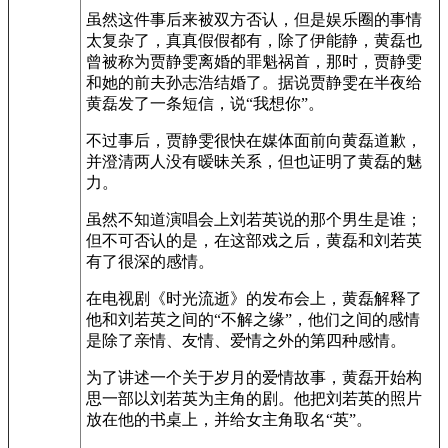
虽然这件事后来被双方否认，但是娱乐圈的事情
太复杂了，真真假假都有，除了伊能静，黄磊也
曾被称为贾静雯离婚的罪魁祸首，那时，贾静雯
和她的前夫孙志浩结婚了。据说贾静雯在半夜给
黄磊发了一条短信，说“我想你”。
不过事后，贾静雯很快在媒体面前向黄磊道歉，
并澄清两人没有暧昧关系，但也证明了黄磊的魅
力。
虽然不知道演唱会上刘若英说的那个男生是谁；
但不可否认的是，在这部戏之后，黄磊和刘若英
有了很深的感情。
在电视剧《时光流逝》的发布会上，黄磊解释了
他和刘若英之间的“不解之缘”，他们之间的感情
是除了亲情、友情、爱情之外的第四种感情。
为了讲述一个关于岁月的爱情故事，黄磊开始构
思一部以刘若英为主角的剧。他把刘若英的照片
放在他的书桌上，并给女主角取名“英”。