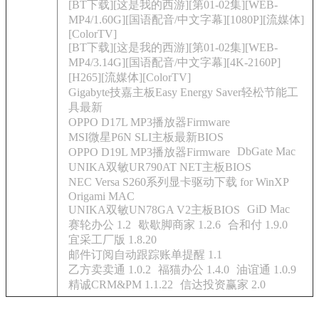
[BT下载][这是我的西游][第01-02集][WEB-
MP4/1.60G][国语配音/中文字幕][1080P][流媒体]
[ColorTV]
[BT下载][这是我的西游][第01-02集][WEB-
MP4/3.14G][国语配音/中文字幕][4K-2160P]
[H265][流媒体][ColorTV]
Gigabyte技嘉主板Easy Energy Saver轻松节能工
具最新
OPPO D17L MP3播放器Firmware
MSI微星P6N SLI主板最新BIOS
DbGate Mac
OPPO D19L MP3播放器Firmware
UNIKA双敏UR790AT NET主板BIOS
NEC Versa S260系列显卡驱动下载 for WinXP
Origami MAC
GiD Mac
UNIKA双敏UN78GA V2主板BIOS
赛轮办公 1.2
歇歇脚商家 1.2.6
合和付 1.9.0
宜采工厂版 1.8.20
邮件订阅自动跟踪账单提醒 1.1
乙方卖卖通 1.0.2
福猫办公 1.4.0
油谊通 1.0.9
精诚CRM&PM 1.1.22
信达投资赢家 2.0