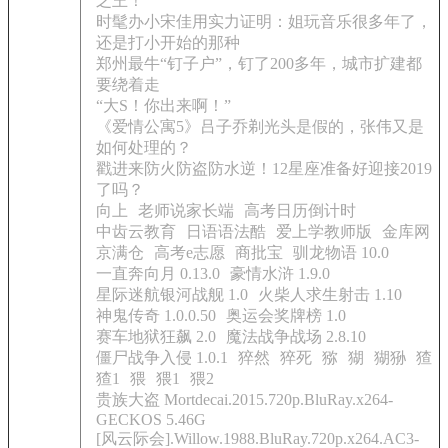
之王！
时髦办小宋佳用实力证明：姐玩音乐很多年了，
还是打小开始的那种
郑州最牛“钉子户”，钉了200多年，城市扩建都
要绕着走
“大S！你出来啊！”
《爱情公寓5》吕子乔剃光头是假的，张伟又是
如何处理的？
戳进来防火防盗防水逆！12星座准备好迎接2019
了吗？
向上
老师说家长端
高考日历倒计时
中齿云教育
日语语法酷
爱上学教师版
金库网
京满仓
高考e志愿
商批宝
驯龙物语 10.0
一直奔向月 0.13.0
豪情水浒 1.9.0
星际迷航银河战舰 1.0
火柴人求生射击 1.10
神鬼传奇 1.0.0.50
奥运会奖牌榜 1.0
赛车地狱狂飙 2.0
魔法战争战场 2.8.10
僵尸战争入侵 1.0.1
猝然
猝死
猕
猢
猢狲
猹
猹1
猥
猥1
猥2
贵族大盗 Mortdecai.2015.720p.BluRay.x264-
GECKOS 5.46G
[风云际会].Willow.1988.BluRay.720p.x264.AC3-