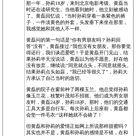
那一年，孙莉18岁，来到北京电影考级。黄磊当
时还在读研究生。当他看到她时，他立刻被感动
了。黄磊回忆说，“当时孙莉穿着一条紫色的裤
子，一件淡黄色的外套，头发垂下来坐在那里，
我感觉她和其他人不一样。
黄磊问的第一句话是“你有男朋友吗？孙莉回
答“没有”，黄磊接过:“我也没有女朋友。那你要觉
得还行，我们谈恋爱吧！于是黄磊开门见山，结
果孙莉半天没说话，黄磊以为他不愿意。好在他
没有放弃，继续说:“同意就点头，不同意就摇头。
结果孙莉点头如蒜，“我已经等很久了”，孙莉大
方承认了自己当时的急切。
黄磊的院子在窗前种了两棵玉兰。他总觉得孙莉
像玉兰花，枝繁叶茂却不招摇。他们成为男女朋
友时，黄磊24岁，孙莉18岁。那时，他们的交通
工具大多是自行车。每次孙莉上后座前，黄磊都
会垫一件毛衣:“这样她就不会硌了！
但黄磊和孙莉的爱情正如网上所说那样甜蜜吗？
其实也并不是，黄磊和孙莉的感情是不错，在和