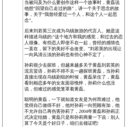
当被问及为什么要创作这样一个故事时，黄磊说
他想“回望自己走过的路”，讲一个关于思念的故
事，关于“我曾经爱过一个人，和这个人一起思
念”。
后来刘若英三次成为乌镇旅游的代言人。她是这
样描述乌镇的:“这个地方和我的感觉，和过去的恋
人很像。有些恋人即使不在一起，曾经的感情也
一直在，留下的美好不会改变。”刘若英的出现让
一向风清云淡的孙莉也有些心神不定了，
孙莉很少去探班，但越来越多关于黄磊刘若英的
流言蜚语，孙莉不得不去一趟探班黄磊，当孙莉
直接出现在乌镇剧组的时候，黄磊呆住了，黄磊
看到相恋多年的女友面容憔悴，孙莉什么也没
说，但难过的感觉笼罩着黄磊。
聪明的黄磊，一下就知道女友是为何而难过，他
觉得自己做得不好，他对孙莉一向照顾有加，他
不允许自己再伤害孙莉了，2004年黄磊和孙莉正
式决定结婚，黄磊只是和孙莉商量一下说：别人
算了今天是个好日子，咱们去领证吧!