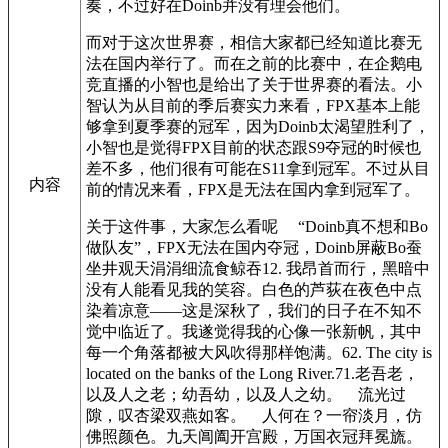
奏，不过好在Doinb并没有理会他们。
而对于这次世界赛，相信大家都已经知道比赛无
法在国内举行了。而在之前的比赛中，在企鹅电
竞直播的小智也是给出了关于世界赛的看法。小
智认为从目前的季后赛实力来看，FPX基本上能
够拿到夏季赛的冠军，因为Doinb太渴望胜利了，
小智也是觉得FPX目前的状态跟S9夺冠的时候也
差不多，他们很有可能在S11拿到冠军。不过从目
内容
前的情况来看，FPX是无法在国内拿到冠军了。
关于这件事，大家怎么看呢 “Doinb真不想和Bo
做队友”，FPX无法在国内夺冠，Doinb屏蔽Bo蚕
坐井观天涓涓细流食鲸吞12. 我昂首而行，黑暗中
没有人能看见我的笑容。白色的芦荻在夜色中点
染着凉意——这是深秋了，我们的日子在不知不
觉中临近了。我遂觉得我的心像一张新帆，其中
每一个角落都被大风吹得那样饱满。62. The city is
located on the banks of the Long River.71.老吾老，
以及人之老；幼吾幼，以及人之幼。 流光过
隙，叹杏梁双燕如客。 人何在？一帘淡月，仿
佛照颜色。九天阊阖开宫殿，万国衣冠拜冕旒。