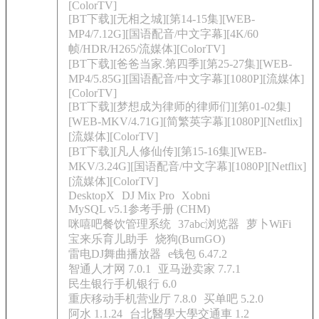
[ColorTV]
[BT下载][无相之城][第14-15集][WEB-
MP4/7.12G][国语配音/中文字幕][4K/60
帧/HDR/H265/流媒体][ColorTV]
[BT下载][爸爸当家.第四季][第25-27集][WEB-
MP4/5.85G][国语配音/中文字幕][1080P][流媒体]
[ColorTV]
[BT下载][梦想成为律师的律师们][第01-02集]
[WEB-MKV/4.71G][简繁英字幕][1080P][Netflix]
[流媒体][ColorTV]
[BT下载][凡人修仙传][第15-16集][WEB-
MKV/3.24G][国语配音/中文字幕][1080P][Netflix]
[流媒体][ColorTV]
DesktopX
DJ Mix Pro
Xobni
MySQL v5.1参考手册 (CHM)
咪嘻吧餐饮管理系统
37abc浏览器
萝卜WiFi
宝来乐育儿助手
烧狗(BurnGO)
雷电DJ舞曲播放器
e钱包 6.47.2
智通人才网 7.0.1
亚马逊卖家 7.7.1
民生银行手机银行 6.0
重庆移动手机营业厅 7.8.0
买单吧 5.2.0
阿水 1.1.24
台北醫學大學交通車 1.2