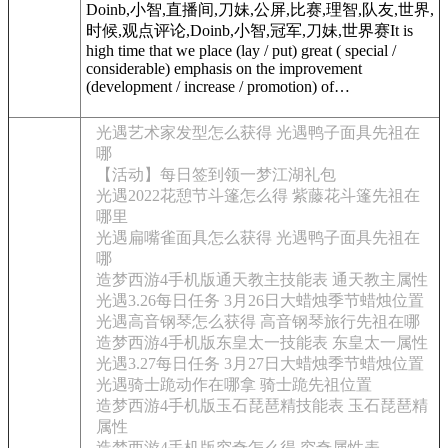
Doinb,小智,直播间,刀妹,公屏,比赛,理智,队友,世界,
时候,观点评论,Doinb,小智,冠军,刀妹,世界赛It is
high time that we place (lay / put) great ( special /
considerable) emphasis on the improvement
(development / increase / promotion) of…
光遇艺术家发型怎么获得 光遇鸭子面具先祖在
哪
【活动】每日签到领一梦江湖礼包
光遇2022花憩节斗篷怎么得 紫藤花斗篷先祖在
哪里
光遇扁嘴雀面具怎么获得 光遇鸭子面具先祖在
哪
造梦西游4手机版通天教主技能表 通天教主属性
光遇3.26每日任务 3月26日大蜡烛季节蜡烛位置
光遇高音钢琴怎么获得 高音钢琴旅行先祖在哪
造梦西游4手机版东皇太一技能表 东皇太一属性
光遇3.27每日任务 3月27日大蜡烛季节蜡烛位置
光遇骑士跪动作在哪拿 骑士跪先祖位置
造梦西游4手机版玉石琵琶精技能表 玉石琵琶精
属性
造梦西游4手机版穷奇怎么得 穷奇属性表