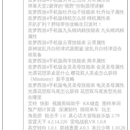
弹幕天堂2避弹的“视野”控制原理讲解
造梦西游4手机版牡丹仙子技能表 牡丹仙子属性
造梦西游4手机版梼杌怎么得 梼杌属性表
开趴扩列？胖哒带你攻略生日派对！
造梦西游4手机版九头雉鸡精技能表 九头雉鸡精
属性
造梦西游4手机版云霄技能表 云霄属性
原神波乱月白经津武器图鉴 波乱月白经津适合
谁装备
造梦西游4手机版商羊技能表 商羊属性
造梦西游4手机版金灵圣母技能表 金灵圣母属性
光遇花憩茶桌是什么 樱花双人茶桌怎么获得
《Mindustry》新手攻略
造梦西游4手机版龟灵圣母技能表 龟灵圣母属性
光遇花憩双马尾怎么获得 花憩双马尾发型先祖
在哪里
艾特
快影
视频剪辑助手
KK键盘
图样单词
预产期计算器
深渊契约
骑呗单车
玩主
海底捞
狙击手 1.0
真心话大冒险娱乐版 2.79
雷霆天下 4.2.14.220
雷电战机VR 1.0.8
高空转向 1.0.1
群雄逐鹿 4.0.3
末日少将 1.10.26