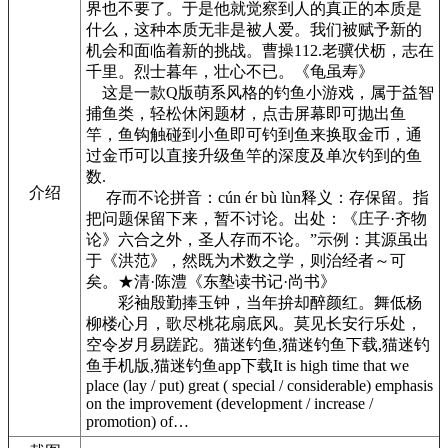
界也不要了。于是他就觉察到人的真正的本质是
什么，这种本质无非是被人爱。我们被赋予新的
机会和面临着新的挑战。曹操112.老骥伏枥，志在
千里。烈士暮年，壮心不已。《龟虽寿》
这是一款Q版萌系风格的钓鱼小游戏，属于益智
捕鱼类，轻松休闲题材，点击屏幕即可抛出鱼
竿，鱼钩触碰到小鱼即可钓到鱼来换取金币，通
过金币可以直接升级鱼竿的深度及单次钓到的鱼
数.
介绍
存而不论拼音：cún ér bù lùn释义：存保留。指
把问题保留下来，暂不讨论。出处：《庄子·齐物
论》六合之外，圣人存而不论。”示例：其源虽出
于《洪范》，然既为术数之学，则治经者～可
矣。★清·陈澧《东塾读书记·尚书》
彩袖殷勤捧玉钟，当年拚却醉颜红。舞低杨
柳楼心月，歌尽桃花扇底风。莫见长安行乐处，
空令岁月易蹉跎。猫迷钓鱼,猫迷钓鱼下载,猫迷钓
鱼手机版,猫迷钓鱼app下载It is high time that we
place (lay / put) great ( special / considerable) emphasis
on the improvement (development / increase /
promotion) of…