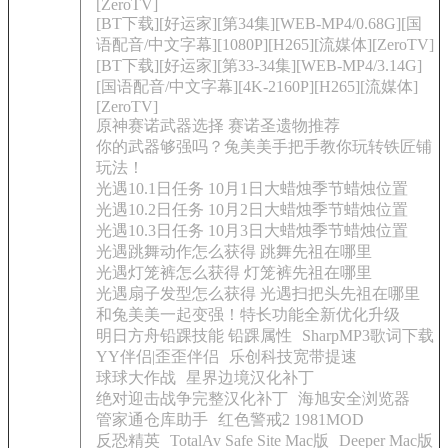
[ZeroTV]
[BT下载][好运家][第34集][WEB-MP4/0.68G][国
语配音/中文字幕][1080P][H265][流媒体][ZeroTV]
[BT下载][好运家][第33-34集][WEB-MP4/3.14G]
[国语配音/中文字幕][4K-2160P][H265][流媒体]
[ZeroTV]
原神赛诺武器选择 赛诺圣遗物推荐
你的武器够强吗？兔美美手把手教你玩转铁匠铺
玩法！
光遇10.1日任务 10月1日大蜡烛季节蜡烛位置
光遇10.2日任务 10月2日大蜡烛季节蜡烛位置
光遇10.3日任务 10月3日大蜡烛季节蜡烛位置
光遇跳舞动作怎么获得 跳舞先祖在哪里
光遇灯笼裤怎么获得 灯笼裤先祖在哪里
光遇扇子发型怎么获得 光遇扫把头先祖在哪里
和兔美美一起变强！特长功能全新优化升级
明日方舟铅踝技能 铅踝属性
SharpMP3歌词下载
YY伴侣|歪歪伴侣
乐创科技宽带提速
球球大作战
星界边境汉化补丁
绝对迎击战争完整汉化补丁
海旭安全浏览器
管家通仓库助手
红色警戒2 1981MOD
反恐精英
TotalAv Safe Site Mac版
Deeper Mac版