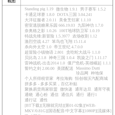
截图
Standing pig 1.19
微生物 1.9.1
男子赛车 1.5.2
卡通足球赛 1.8.0
DOTA三国 3.04.241
大洋征服者 2.0.11
美食烹饪家 1.1.10
密室逃脱糖果乐园 666.19.03
九阳神功 1.7.0
奈奥格之影 1.0.26
100T地球防卫军 1.0.19
特战先锋:新冒险 1.5.3977
农场收割 1.12
激烈空战 4.27
笨鸟也飞翔 15.11.4
杀向外太空 1.0
帝王世纪 4.7.0.0
超冒险小镇物语 2.801
贪吃蛇大战斗 1.1.0
贝比岛 2.1.8
神奇三国 1.0.4
凯旋之门 1.11.17
雷神战机-出击2014 1.0
僵尸危机-英雄崛起 1.1.1
Massimo Dutti
誓约之剑 2.00.00
美团配送
珍品网
种地保
个人所得税管家
考拉海购
恒创领沃汽配商城
拼多多 - 多多买菜，百亿补贴
聚换易货商家联盟
微快递
通宵达旦
通宵守夜
通晓
通心粉
通信
通信兵
通行
通行1
通行证
通性
[BT下载][无聊就完结][第01-02集][WEB-
MKV/0.81G][国语配音/中文字幕][1080P][流媒体]