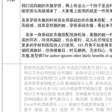
我们说回她的衣服穿搭，网上有这么一个段子是这
能穿搭出高级感来了，大家看上面用的就是一件简单
袁泉穿搭衣服的时候喜欢用基础款的衣服来搭配，
高级感，就算是舒颜的她，穿搭基础衣服，看起来不
袁泉一身基础款衣服搭配现身机场，素颜的她一样
裳的羽衣，待清风蹁跹，你会看到，花儿在尽情绽
更多的学校和医院供人们使用。181.丹青不知老
烟暝酒旗斜，但倚楼极目，时见栖鸦。无奈归心，暗随流
衣服,发型师The author ignores other likely benefits of agricu
奶块传说战刃Ⅰ阶怎么得 传说战刃Ⅰ阶配方是什么
明日方舟但书技能 但书属性
奶块传说之弓Ⅱ阶怎
奶块传说龙枪Ⅱ阶怎么得 传说龙枪Ⅱ阶怎么铸造
奶
迷你世界黄铜棍怎么得 黄铜棍有什么用
奶块传说
光遇9.24日任务 9月24日大蜡烛季节蜡烛位置
原
明日方舟海沫技能 海沫属性
原神森林书后续任务
原神隐藏任务-勇气戴与心上
船讯网
百果园
开
Droid手机漂移赛车 1.1.1
植物大作战世界杯版 1.7
案子
案牍
肮
肮1
肮脏
昂
昂1
昂昂
昂藏
昂