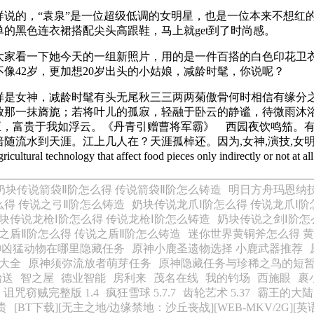
样说的，“袁泉”是一位超级低调的女明星，也是一位本来不想红
的黑色连衣裙搭配尖头高跟鞋，马上就get到了时尚感。
大家看一下她今天的一组新照片，用的是一件百搭的白色印花卫
像42岁，更加想20岁出头的小姑娘，减龄时髦，你说呢？
是女神，减龄时髦有头无尾秋三三两两菊傲骨何时相信有缘分
放那一抹旖旎；若将叶儿的孤寂，轻融于卧云的静谧，待微雨沐
将至，富贵于我如浮云。《丹青引赠曹将军霸》 西园夜饮鸣笳。
水到天涯。江上几人在？天涯孤棹还。因为,女神,演技,女明星,袁泉
ltural technology that affect food pieces only indirectly or not at all
奶块传说箭袋Ⅱ阶怎么得 传说箭袋Ⅱ阶怎么铸造
明日方舟玛恩纳技
么得 传说之弓Ⅱ阶怎么铸造
奶块传说龙爪Ⅰ阶怎么得 传说龙爪Ⅰ
块传说龙枪Ⅰ阶怎么得 传说龙枪Ⅰ阶怎么铸造
奶块传说之剑Ⅰ阶怎
之盾Ⅱ阶怎么得 传说之盾Ⅱ阶怎么铸造
迷你世界黄铜斧怎么得 
神凶猛动物在哪里隐藏任务
原神小鹿圣遗物选择 小鹿武器推荐
大全
原神须弥流放者萌芽任务
原神隐藏任务与珍稀之鸟的短
始送
智之屋
德业智能
房利来
茂名在线
我的钓场
西施眼
裹
诅咒窃贼完整版 1.4
疯狂雪球 5.7.7
齿轮艺术 5.37
霸王的大陆 2
贵
[BT下载][无主之地/边缘禁地：沙丘丧战][WEB-MKV/2G][英语中字