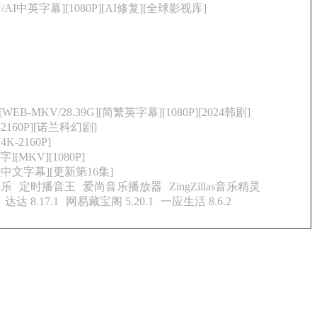
/AI中英字幕][1080P][AI修复][全球影视库]
[WEB-MKV/28.39G][简繁英字幕][1080P][2024韩剧]
-2160P][诺兰科幻剧]
K-2160P]
MKV][1080P]
B][中文字幕][更新第16集]
音乐
定时播音王
爱尚音乐播放器
ZingZillas音乐精灵
达达 8.17.1
网易藏宝阁 5.20.1
一应生活 8.6.2