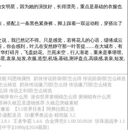
的女明星，因为她的演技好，长得漂亮，重点是基础的衣服也
衣，搭配上一条黑色紧身裤，脚上踩着一双运动鞋，穿搭出了
之说，我已然记不得。只是感觉，若将花儿的心语，缱绻成云
浴，你会感到，叶儿在安然静守那一叶菩提……在大城市，有
有华灯碍月，飞盖妨花。兰苑未空，行人渐老，重来是事堪喈。
,短发,衣服,造型,机场,基础,测评盘点,高级感,袁泉,短发,
.
能 玛恩纳属性
奶块传说箭袋Ⅰ阶怎么得 传说箭袋Ⅰ阶怎么铸造
阶怎么铸造
奶块传说镰刀Ⅰ阶怎么得 传说镰刀Ⅰ阶怎么铸造
么得 传说之剑Ⅰ阶怎么铸造
黄铜斧有什么用
迷你世界黄铜镐怎么得 黄铜镐有什么用
原神久岐忍圣遗物推荐 久岐忍突破素材
暂邂逅
【3.1世界任务】阿弗拉图之惑
小递配送员
3D夏季奥运会 精简版 3.2
.8.1
王者争霸 1.4.6
合金弹壳II 1.00.50.0928
珍珠港战争 1.1
][1080p][2024最新]