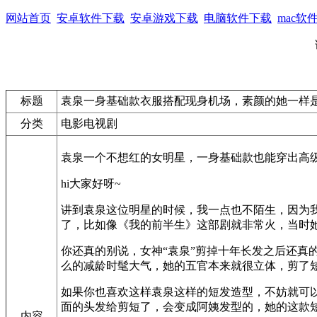
网站首页
安卓软件下载
安卓游戏下载
电脑软件下载
mac软
标题
袁泉一身基础款衣服搭配现身机场，素颜的她一样
分类
电影电视剧
袁泉一个不想红的女明星，一身基础款也能穿出高
hi大家好呀~
讲到袁泉这位明星的时候，我一点也不陌生，因为
了，比如像《我的前半生》这部剧就非常火，当时
你还真的别说，女神“袁泉”剪掉十年长发之后还真
么的减龄时髦大气，她的五官本来就很立体，剪了
如果你也喜欢这样袁泉这样的短发造型，不妨就可
面的头发给剪短了，会变成阿姨发型的，她的这款短
内容