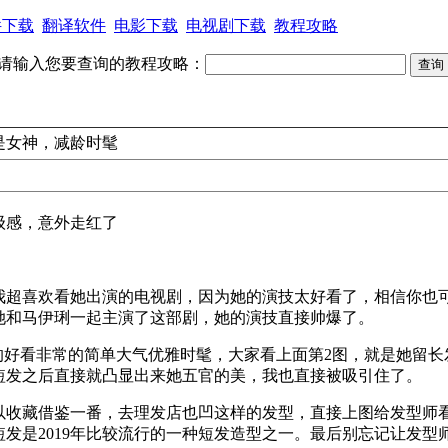
件下载
翻译软件
电影下载
电视剧下载
教程攻略
请输入您要查询的教程攻略：
是女神，减龄时髦
级感，意外走红了
我超喜欢看她出演的电视剧，因为她的演技太好看了，相信你也
她和马伊琍一起主演了这部剧，她的演技直接帅爆了。
的好看非常的简单大气优雅时髦，大家看上面第2图，就是她留
短发之后直接就凸显出来她五官的美，我也直接被吸引住了。
以收藏借鉴一番，去理发店也凹这样的发型，直接上图给发型师
发是2019年比较流行的一种短发造型之一。最后别忘记让发型