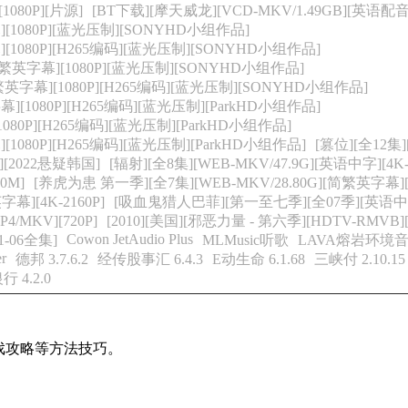
1080P][片源]
[BT下载][摩天威龙][VCD-MKV/1.49GB][英语配音
][1080P][蓝光压制][SONYHD小组作品]
][1080P][H265编码][蓝光压制][SONYHD小组作品]
/简繁英字幕][1080P][蓝光压制][SONYHD小组作品]
繁英字幕][1080P][H265编码][蓝光压制][SONYHD小组作品]
][1080P][H265编码][蓝光压制][ParkHD小组作品]
1080P][H265编码][蓝光压制][ParkHD小组作品]
[1080P][H265编码][蓝光压制][ParkHD小组作品]
[篡位][全12集]
][2022悬疑韩国]
[辐射][全8集][WEB-MKV/47.9G][英语中字][4K
0M]
[养虎为患 第一季][全7集][WEB-MKV/28.80G][简繁英字幕][4
幕][4K-2160P]
[吸血鬼猎人巴菲][第一至七季][全07季][英语中字][
/MKV][720P]
[2010][美国][邪恶力量 - 第六季][HDTV-RMV
Cowon JetAudio Plus
1-06全集]
MLMusic听歌
LAVA熔岩环境
er
德邦 3.7.6.2
经传股事汇 6.4.3
E动生命 6.1.68
三峡付 2.10.15
4.2.0
戏攻略等方法技巧。