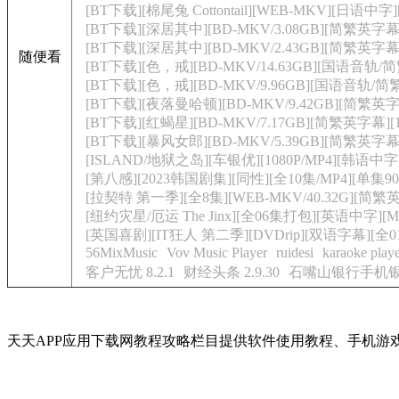
[BT下载][棉尾兔 Cottontail][WEB-MKV][日语中字][
[BT下载][深居其中][BD-MKV/3.08GB][简繁英字幕
[BT下载][深居其中][BD-MKV/2.43GB][简繁英字幕
随便看
[BT下载][色，戒][BD-MKV/14.63GB][国语音轨
[BT下载][色，戒][BD-MKV/9.96GB][国语音轨/简
[BT下载][夜落曼哈顿][BD-MKV/9.42GB][简繁英字幕
[BT下载][红蝎星][BD-MKV/7.17GB][简繁英字幕][
[BT下载][暴风女郎][BD-MKV/5.39GB][简繁英字幕]
[ISLAND/地狱之岛][车银优][1080P/MP4][韩语中字
[第八感][2023韩国剧集][同性][全10集/MP4][单集90
[拉契特 第一季][全8集][WEB-MKV/40.32G][简繁英字
[纽约灾星/厄运 The Jinx][全06集打包][英语中字][MP4
[英国喜剧][IT狂人 第二季][DVDrip][双语字幕][全0
56MixMusic
Vov Music Player
ruidesi
karaoke play
客户无忧 8.2.1
财经头条 2.9.30
石嘴山银行手机银行 
天天APP应用下载网教程攻略栏目提供软件使用教程、手机游