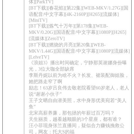
体][ParkTV]
[BT下载][春花焰][第22集][WEB-MKV/1.27G][国
语配音/中文字幕][4K-2160P][H265][流媒体]
[MiniTV]
[BT下载][炼气十万年][第178集][WEB-
MKV/0.20G][国语配音/中文字幕][1080P][H265]
[流媒体][ZeroTV]
[BT下载][燃烧的月亮][第20集][WEB-
MKV/1.44G][国语配音/中文字幕][1080P][流媒体]
[LelveTV]
《浪姐3》播出时间确定，宁静那英谢娜身份曝
光，3位大咖全部缺席
李斯丹妮以前为啥不火？长发、裙装配御姐脸，
她把路走窄了啊
励志！63岁吕良伟去敬老院看望60岁老人，老人
说“谢谢小伙子”
王子文晒自由潜美照，水中身形优美宛若“美人
鱼”
北宋高薪养廉，那包拯的年薪过百万吗？
天生丽质，越看越顺眼的3个星座，都有谁？
汪小菲现身张兰直播间，疑似合力赚钱挽救公
司，网友：托大S的福