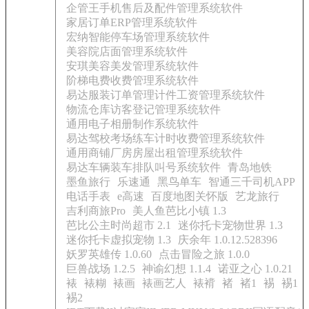
企管王手机售后及配件管理系统软件
家居订单ERP管理系统软件
宏纳智能停车场管理系统软件
美容院店面管理系统软件
安琪美容美发管理系统软件
阶梯电费收费管理系统软件
易达服装订单管理计件工资管理系统软件
物流仓库访客登记管理系统软件
通用电子相册制作系统软件
易达驾校考场练车计时收费管理系统软件
通用商铺厂房房屋出租管理系统软件
易达车辆装车排队叫号系统软件
青岛地铁
墨鱼旅行
乐速通
黑鸟单车
智通三千司机APP
电话手表
e高速
百度地图关怀版
艺龙旅行
吉利商旅Pro
美人鱼芭比小镇 1.3
芭比公主时尚超市 2.1
迷你托卡宠物世界 1.3
迷你托卡虚拟宠物 1.3
庆余年 1.0.12.528396
妖罗英雄传 1.0.60
点击冒险之旅 1.0.0
巨兽战场 1.2.5
神谕幻想 1.1.4
诺亚之心 1.0.21
裱
裱糊
裱画
裱画艺人
裱褙
褚
褚1
裼
裼1
裼2