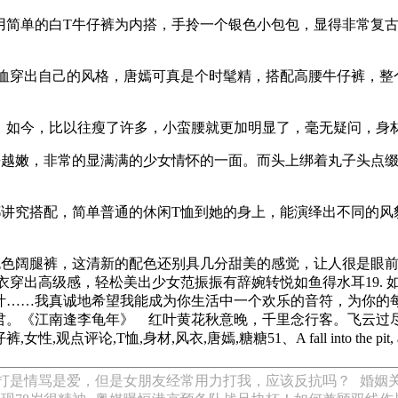
用简单的白T牛仔裤为内搭，手拎一个银色小包包，显得非常复古
T恤穿出自己的风格，唐嫣可真是个时髦精，搭配高腰牛仔裤，整
，如今，比以往瘦了许多，小蛮腰就更加明显了，毫无疑问，身
来越嫩，非常的显满满的少女情怀的一面。而头上绑着丸子头点
都讲究搭配，简单普通的休闲T恤到她的身上，能演绎出不同的风
色色阔腿裤，这清新的配色还别具几分甜美的感觉，让人很是眼
衣穿出高级感，轻松美出少女范振振有辞婉转悦如鱼得水耳19.
诚地希望我能成为你生活中一个欢乐的音符，为你的每一分钟带去祝福。39
落花时节又逢君。《江南逢李龟年》 红叶黄花秋意晚，千里念行客。
论,T恤,身材,风衣,唐嫣,糖糖51、A fall into the pit, a gain 
打是情骂是爱，但是女朋友经常用力打我，应该反抗吗？
婚姻