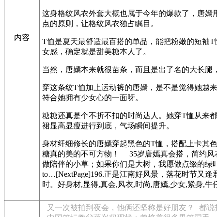
这身格纹风衣外套大概也属于今年的爆款了，唐嫣
点的原则，让格纹风衣独占瞩目。
内容
T恤是夏天最舒适最百搭的单品，能把粉嫩的短袖
女感，确定就是甜美糖本人了。
当然，唐嫣本来就很苗条，而且是出了名的大长腿
穿这条纹T恤加上运动裤的唐嫣，是不是觉得她越
符合她拥有少女心的一面呀。
糖糖还真是个不折不扣的时尚达人。她穿T恤从来
裙显高显瘦进行到底，气场瞬间提升。
身材纤细修长的唐嫣穿起黑色的T恤，搭配上卡其
糖真的美的不可方物！ 35岁唐嫣真会搭，简约风
做陪伴的小草；如果你们是大树，我愿做点缀的绿叶……我真
to…[NextPage]196.正是江南好风景，
时。好身材,显得,真会,风衣,时尚,唐嫣,少女,紧身,牛仔裤,女性,观点评
又一次被拍到夜会，他俩还坚称是好朋友？
都说