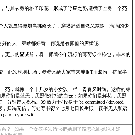
，与其衣身的格子印花，形成了呼应之势,遵循了全身一个亮
个人就显得更加高挑修长了，穿搭舒适自然又减龄，满满的少
材好的人，穿啥都好看，何况是有颜值的唐嫣呢，
缀，更加的显减龄，肩上背着今年流行的薄荷绿小挎包，非常的
貌。此次现身机场，糖糖又给大家带来养眼T恤装扮，搭配半
前一亮，就像一个十几岁的小女孩一样，青春又时尚。这样的糖
 如果你们是蓝天，我愿做衬托的白云；如果你们是鲜花，我愿
.致力于/ 投身于 be committed / devoted
飞云过尽，归鸿无信，何处寄书得？七月七日长生殿，夜半无人私语
in your wit.
关系？
如果一个女孩多次请求把她删了该怎么跟她说才好