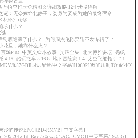
战考验智慧
版孙悟空打玉兔精图文详细攻略 12个步骤详解
之谜：无奈嫁给北静王，委身为妾成为她的最终宿命
的花环》获奖
在追求什么？
成谜
后到底隐藏了什么？
为何周杰伦陈奕迅不发专辑了？
小花旦，她靠什么火？
宝鸡Plus
中英文绘本故事
笑话全集
北大博雅讲坛
扬帆
 4.15
酷玩撒车 8.16.8
地下冒险家 1.4
太空飞船指引 7.1
V/8.87GB][国语配音/中文字幕][1080P][蓝光压制][QuickIO]
沙的传说EP01][BD-RMVB][中文字幕]
S05.2012.BluRay.720p.x264.AC3-CMCT[中英字幕/19.23G]