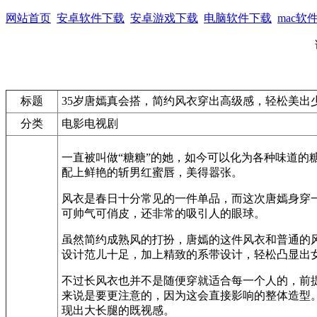
网站首页
安卓软件下载
安卓游戏下载
电脑软件下载
mac软
标题
35岁唐嫣真会搭，简约风衣穿出高级感，轻松美出
分类
电影电视剧
一直被叫做“糖糖”的她，如今可以化为各种味道
配上鲜艳的斩男红蜜唇，美得嚣张。
风衣是春日十分常见的一件单品，而这次唐嫣身穿
可帅气可俏皮，还非常的吸引人的眼球。
虽然简约成熟风的打扮，唐嫣的这件风衣和普通的
设计范儿十足，加上精致的系带设计，轻松凸显出
不过长风衣也并不是随便穿就适合每一个人的，前提
来说是要更注意的，因为这会直接影响的整体造型
现出大长腿的既视感。