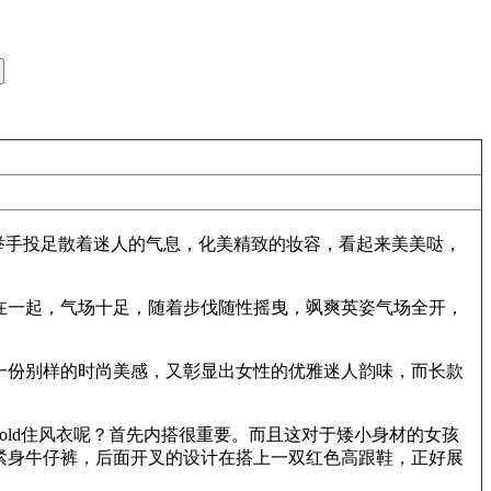
举手投足散着迷人的气息，化美精致的妆容，看起来美美哒，
在一起，气场十足，随着步伐随性摇曳，飒爽英姿气场全开，
一份别样的时尚美感，又彰显出女性的优雅迷人韵味，而长款
ld住风衣呢？首先内搭很重要。而且这对于矮小身材的女孩
紧身牛仔裤，后面开叉的设计在搭上一双红色高跟鞋，正好展