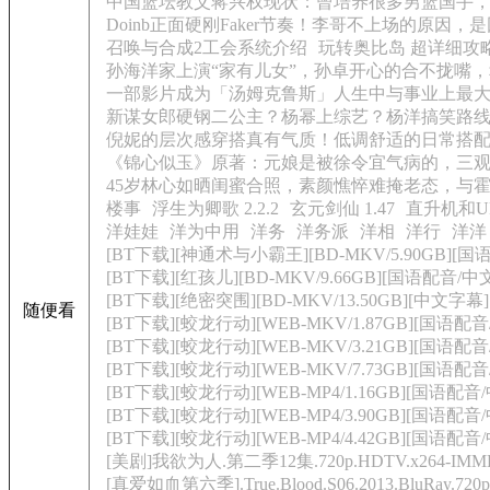
中国篮坛教父蒋兴权现状：曾培养很多男篮国手，
Doinb正面硬刚Faker节奏！李哥不上场的原因
召唤与合成2工会系统介绍
玩转奥比岛 超详细攻
孙海洋家上演“家有儿女”，孙卓开心的合不拢嘴
一部影片成为「汤姆克鲁斯」人生中与事业上最
新谋女郎硬钢二公主？杨幂上综艺？杨洋搞笑路
倪妮的层次感穿搭真有气质！低调舒适的日常搭
《锦心似玉》原著：元娘是被徐令宜气病的，三
45岁林心如晒闺蜜合照，素颜憔悴难掩老态，与
楼事
浮生为卿歌 2.2.2
玄元剑仙 1.47
直升机和UFO
洋娃娃
洋为中用
洋务
洋务派
洋相
洋行
洋洋
[BT下载][神通术与小霸王][BD-MKV/5.90GB][国语配
[BT下载][红孩儿][BD-MKV/9.66GB][国语配音/中文字
[BT下载][绝密突围][BD-MKV/13.50GB][中文字幕][
随便看
[BT下载][蛟龙行动][WEB-MKV/1.87GB][国语配音/
[BT下载][蛟龙行动][WEB-MKV/3.21GB][国语配音/中
[BT下载][蛟龙行动][WEB-MKV/7.73GB][国语配音/
[BT下载][蛟龙行动][WEB-MP4/1.16GB][国语配音/中
[BT下载][蛟龙行动][WEB-MP4/3.90GB][国语配音/中
[BT下载][蛟龙行动][WEB-MP4/4.42GB][国语配音/中
[美剧]我欲为人.第二季12集.720p.HDTV.x264-IMM
[真爱如血第六季].True.Blood.S06.2013.BluRay.72