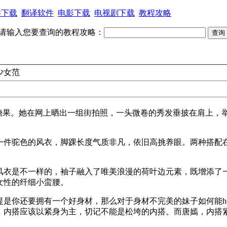
件下载
翻译软件
电影下载
电视剧下载
教程攻略
请输入您要查询的教程攻略：
少女范
的糖果。她在网上晒出一组街拍照，一头微卷的秀发垂披在肩上，
一件驼色的风衣，脚踝长度气质非凡，依旧高挑养眼。两种搭配
风衣是不一样的，袖子融入了唯美浪漫的荷叶边元素，既增添了
女性的纤细小蛮腰。
是你还要拥有一个好身材，那么对于身材不完美的妹子如何能ho
。内搭应该以紧身为主，切记不能是松垮的内搭。而唐嫣，内搭