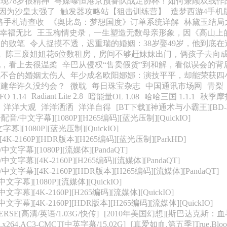
现78岁很精神
粤媒曝恒港京预备队战足协杯！如何兼顾双线作
，是因为沙皇太强了
触发器攻略站【狙击训练营】
造梦西游4手机
略手札请查收
《奥比岛：梦想国度》订单系统详解
林黛玉结局
，幸福无比
王玉梅情史录，一生塑造无数母亲形象，因《高山上
大的败笔
令人捉摸不透，迟重瑞的婚姻：38岁娶49岁，他到底
线
陈三废姐姐花6位数租房，房间不够赶妹妹出门，俩孩子去向
配，看上去很温柔
辛巴从侵权“售卖假货”到和解，看似误会的背
观不合的婚姻太伤人
年少成名欧阳娜娜：演技平平，却能荣获四
霍建华许久没约会？
微耽
每日珠宝杂志
中国通讯市场网
青梨
Radiant Lite 2.8
 1.14
暗能量OL 1.08
哈哈三国 1.1.1
秋季摩托
洋洋大观
洋洋洒洒
洋洋自得
[BT下载][神通术与小霸王][BD-MK
音/中文字幕][1080P][H265编码][蓝光压制][QuickIO]
幕][1080P][蓝光压制][QuickIO]
4K-2160P][HDR版本][H265编码][蓝光压制][ParkHD]
中文字幕][1080P][流媒体][PandaQT]
文字幕][4K-2160P][H265编码][流媒体][PandaQT]
中文字幕][4K-2160P][HDR版本][H265编码][流媒体][PandaQT]
文字幕][1080P][流媒体][QuickIO]
文字幕][4K-2160P][H265编码][流媒体][QuickIO]
文字幕][4K-2160P][HDR版本][H265编码][流媒体][QuickIO]
ERSE[高清/英语/1.03G/快传]
[2010年美国幻想][斯巴达克斯：血与
0p.x264.AC3-CMCT[中英字幕/15.02G]
[真爱如血.第五季]True.Blood.