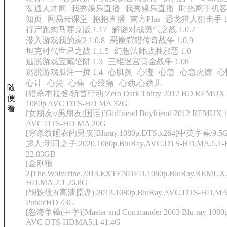
智通人才网
我秀娱乐直播
我秀娱乐直播
时光网手机
知页
网易云课堂
抱抱直播
南方Plus
恐龙猎人狙击手 1
行尸跑肉马赛克版 1.17
解谜对战勇气之战 1.0.7
潜入游戏我的家2 1.0.8
恶魔狩猎传奇战争 1.0.9
坦克时代世界之战 1.1.5
幻想法师战胜邪恶 1.0
逃脱游戏宝藏陷阱 1.3
三维迷宫黄金战争 1.08
逃脱游戏孤注一掷 1.4
心肌炎
心迹
心急
心急火燎
心
心计
心尖
心焦
心绞痛
心劲,心劲儿
随
[猎杀本拉登/斩首行动]Zero Dark Thirty 2012 BD REMUX
便
1080p AVC DTS-HD MA 32G
看
[女朋友○男朋友(国语)]Girlfriend Boyfriend 2012 REMUX 1
AVC DTS-HD MA 20G
[穿条纹睡衣的男孩]Bluray.1080p.DTS.x264[中英字幕/9.5G
超人:明日之子.2020.1080p.BluRay.AVC.DTS-HD.MA.5.1-
22.83GB
[金刚狼
2]The.Wolverine.2013.EXTENDED.1080p.BluRay.REMUX
HD.MA.7.1 26.8G
[钢铁侠3(高清原盘)]2013.1080p.BluRay.AVC.DTS-HD.MA.
PublicHD 43G
[怒海争锋(中字)]Master and Commander 2003 Blu-ray 1080
AVC DTS-HDMA5.1 41.4G