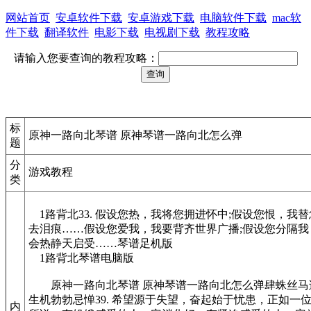
网站首页
安卓软件下载
安卓游戏下载
电脑软件下载
mac软
件下载
翻译软件
电影下载
电视剧下载
教程攻略
请输入您要查询的教程攻略：
标
原神一路向北琴谱 原神琴谱一路向北怎么弹
题
分
游戏教程
类
1路背北33. 假设您热，我将您拥进怀中;假设您恨，我替
去泪痕……假设您爱我，我要背齐世界广播;假设您分隔我
会热静天启受……琴谱足机版
1路背北琴谱电脑版
原神一路向北琴谱 原神琴谱一路向北怎么弹肆蛛丝马
生机勃勃忌惮39. 希望源于失望，奋起始于忧患，正如一
内