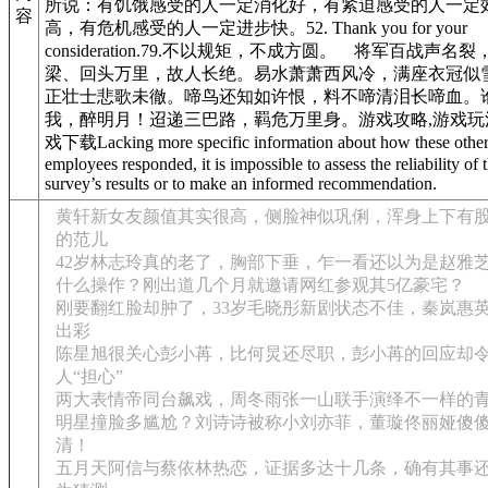
所说：有饥饿感受的人一定消化好，有紧迫感受的人一定
容
高，有危机感受的人一定进步快。52. Thank you for your
consideration.79.不以规矩，不成方圆。 将军百战声名
梁、回头万里，故人长绝。易水萧萧西风冷，满座衣冠似
正壮士悲歌未徹。啼鸟还知如许恨，料不啼清泪长啼血。
我，醉明月！迢递三巴路，羁危万里身。游戏攻略,游戏玩
戏下载Lacking more specific information about how these othe
employees responded, it is impossible to assess the reliability of 
survey’s results or to make an informed recommendation.
黄轩新女友颜值其实很高，侧脸神似巩俐，浑身上下有
的范儿
42岁林志玲真的老了，胸部下垂，乍一看还以为是赵雅
什么操作？刚出道几个月就邀请网红参观其5亿豪宅？
刚要翻红脸却肿了，33岁毛晓彤新剧状态不佳，秦岚惠
出彩
陈星旭很关心彭小苒，比何炅还尽职，彭小苒的回应却
人“担心”
两大表情帝同台飙戏，周冬雨张一山联手演绎不一样的
明星撞脸多尴尬？刘诗诗被称小刘亦菲，董璇佟丽娅傻
清！
五月天阿信与蔡依林热恋，证据多达十几条，确有其事