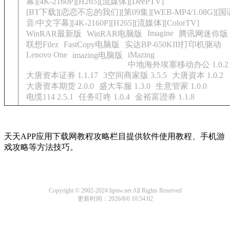
幕][4K-2160P][H265][流媒体][DeePTV]
[BT下载][恋恋不忘的我们][第09集][WEB-MP4/1.08G][
音/中文字幕][4K-2160P][H265][流媒体][ColorTV]
Imagine
WinRAR最新版
WinRAR电脑版
腾讯网迷你版
联想Filez
FastCopy电脑版
实达BP-650KIII打印机驱动
Lenovo One
iMazing
imazing电脑版
中地海外埃塞移动办公 1.0.2
大唐资本证券 1.1.17
3空间商家版 3.5.5
大唐資本 1.0.2
大唐资本期货 2.0.0
盛大车服 1.3.0
生意管家 1.0.0
电缆114 2.5.1
任务叮咚 1.0.4
金裕富證券 1.1.8
天天APP应用下载网教程攻略栏目提供软件使用教程、手机游
戏攻略等方法技巧。
Copyright © 2002-2024 hpnw.net All Rights Reserved
更新时间：2026/8/6 10:54:02