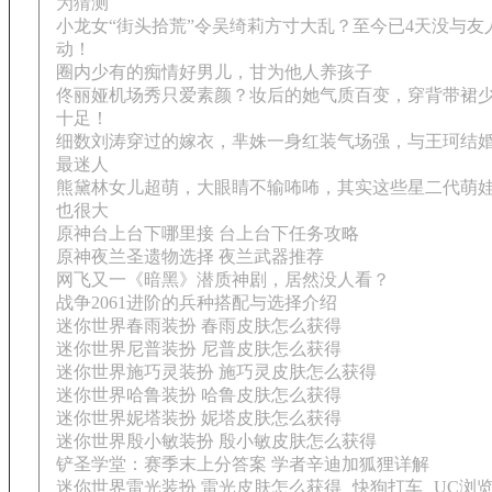
为猜测
小龙女“街头拾荒”令吴绮莉方寸大乱？至今已4天没与友
动！
圈内少有的痴情好男儿，甘为他人养孩子
佟丽娅机场秀只爱素颜？妆后的她气质百变，穿背带裙
十足！
细数刘涛穿过的嫁衣，芈姝一身红装气场强，与王珂结
最迷人
熊黛林女儿超萌，大眼睛不输咘咘，其实这些星二代萌
也很大
原神台上台下哪里接 台上台下任务攻略
原神夜兰圣遗物选择 夜兰武器推荐
网飞又一《暗黑》潜质神剧，居然没人看？
战争2061进阶的兵种搭配与选择介绍
迷你世界春雨装扮 春雨皮肤怎么获得
迷你世界尼普装扮 尼普皮肤怎么获得
迷你世界施巧灵装扮 施巧灵皮肤怎么获得
迷你世界哈鲁装扮 哈鲁皮肤怎么获得
迷你世界妮塔装扮 妮塔皮肤怎么获得
迷你世界殷小敏装扮 殷小敏皮肤怎么获得
铲圣学堂：赛季末上分答案 学者辛迪加狐狸详解
迷你世界雷光装扮 雷光皮肤怎么获得
快狗打车
UC浏