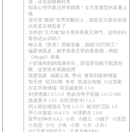
道，还是赵丽颖好友
知名心理学家点评李靓蕾！女方是典型的多重人
格
雷佳音“极挑”首秀笑翻众人，都是实力派但表现
比朱亚文精彩多了
当年的“王大锤”如今变得英俊又帅气，这样的白
客你还认识吗？
柳云龙《胜算》突破形象，挑战“结巴特工”
偏爱单眼皮，被李准基主宰的青春期，韩剧
《Mygirl》有毒
小苏瑞和妈妈现身街头，苏瑞穿花裤子配面包
靴，这穿搭全靠颜值撑
我爱我家
城家公寓
秀动
鲁班到家师傅版
智天使
绍兴E网
奇奇
凯迪仕智能
U点管家
左右手师傅端
坦克破敌阵 1.1.0
剑侠情缘2 6.5.1.0
热血传奇手机版 1.0.12.940
急速重卡 2.63
全民漂移3D 1.3.3
同人精忠报国岳飞传 1.3.15
银河护卫队 1.0
开心水族箱 10.4.151
火球射击 1.0.6
富甲封神传 6.4.3
小衣
小姨儿
小姨子
小意思
小意思
小引
小鱼
小雨
小月
小月1
[BT下载][指环王3：王者无敌][BD-