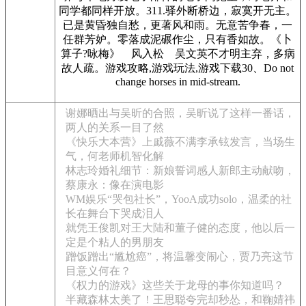
同学都同样开放。311.驿外断桥边，寂寞开无主。
已是黄昏独自愁，更著风和雨。无意苦争春，一
任群芳妒。零落成泥碾作尘，只有香如故。《卜
算子?咏梅》 风入松 吴文英不才明主弃，多病
故人疏。游戏攻略,游戏玩法,游戏下载30、Do not
change horses in mid-stream.
谢娜晒出与吴昕的合照，吴昕说了这样一番话，
两人的关系一目了然
《快乐大本营》上戚薇不满李承铉发言，当场生
气，何老师机智化解
林志玲婚礼细节：新娘誓词感人新郎主动献吻，
蔡康永：像在演电影
WM娱乐“哭包社长”，YooA成功solo，温柔的社
长在舞台下哭成泪人
就凭王俊凯对王大陆和董子健的态度，他以后一
定是个粘人的男朋友
蹭饭蹭出“尴尬癌”，将温馨变闹心，贾乃亮这节
目意义何在？
《权力的游戏》这些关于龙母的事你知道吗？
半藏森林太美了！王思聪夸完却秒怂，和鞠婧祎