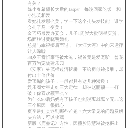
有关？
陈小春希望长大后的Jasper，每晚回家吃饭，和
小泡芙相爱
看她扎发那么美，学一下这个扎头发技能，谁学
会扎了马上变美！
金巧巧最爱办宴会，儿子1周岁大批明星庆贺，
场面胜过黄晓明婚礼
总是与幸福擦肩而过，《大江大河》中的宋运萍
让人唏嘘
38岁王宥忻豪宅被水淹，祸首竟是爱宠驴，曾花
百万为宠物建乐园
《安家》林茂根过河拆桥，不给房似锦报酬，却
付出十倍代价
爱顶嘴的孩子，一般都具有这几种潜质！
娱乐圈女星走红三大定律，却被赵丽颖一一打
破！你喜欢颖宝么？
为什么90后妈妈有了孩子也能说离就离？无非这
三个原因，很戳心
夏季带娃会遇到哪些难题？六大常见的问题及解
决方法，可以收藏
新版《鹿鼎记》方怡，因撞脸陈慧琳被挖掘出